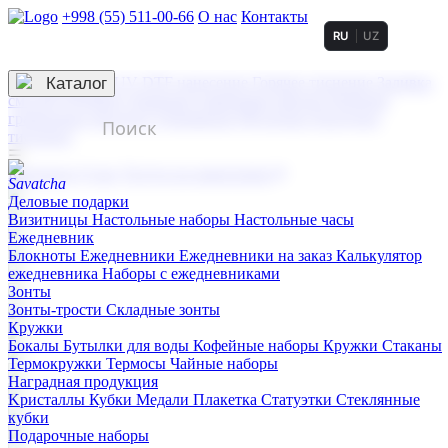
+998 (55) 511-00-66
О нас
Контакты
RU
UZ
Услуги по нанесению
3D гравировка
Каталог
UV DTF нанесение
Горячее тиснение
Заливка
смолой (Doming)
Лазерная гравировка мягкая
Лазерная
гравировка твердая
Сублимация
УФ-печать
Холодное
тиснение
☰
Контакты
О нас
Услуги по нанесению
Деловые подарки
Визитницы
Настольные наборы
Настольные часы
Ежедневник
Блокноты
Ежедневники
Ежедневники на заказ
Калькулятор
ежедневника
Наборы с ежедневниками
Зонты
Зонты-трости
Складные зонты
Кружки
Бокалы
Бутылки для воды
Кофейные наборы
Кружки
Стаканы
Термокружки
Термосы
Чайные наборы
Наградная продукция
Kристаллы
Кубки
Медали
Плакетка
Статуэтки
Стеклянные
кубки
Подарочные наборы