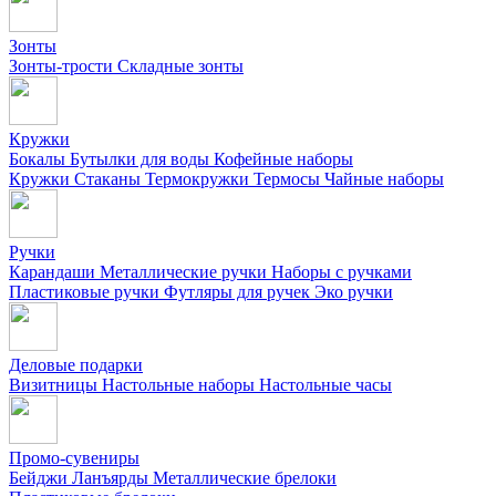
Зонты
Зонты-трости
Складные зонты
Кружки
Бокалы
Бутылки для воды
Кофейные наборы
Кружки
Стаканы
Термокружки
Термосы
Чайные наборы
Ручки
Карандаши
Металлические ручки
Наборы с ручками
Пластиковые ручки
Футляры для ручек
Эко ручки
Деловые подарки
Визитницы
Настольные наборы
Настольные часы
Промо-сувениры
Бейджи
Ланъярды
Металлические брелоки