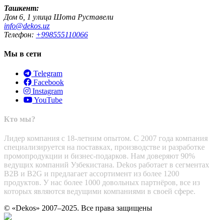
Ташкент:
Дом 6, 1 улица Шота Руставели
info@dekos.uz
Телефон:
+998555110066
Мы в сети
Telegram
Facebook
Instagram
YouTube
Кто мы?
Лидер компания с 18-летним опытом. С 2007 года компания
специализируется на поставках, производстве и разработке
промопродукции и бизнес-подарков. Нам доверяют 90%
ведущих компаний Узбекистана. Dekos работает в сегментах
B2B и B2G и предлагает ассортимент из более 1200
продуктов. У нас более 1000 довольных партнёров, все из
которых являются ведущими компаниями в своей сфере.
© «Dekos» 2007–2025. Все права защищены