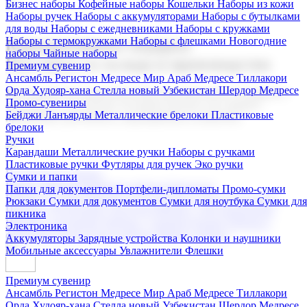
Бизнес наборы
Кофейные наборы
Кошельки
Наборы из кожи
Наборы ручек
Наборы с аккумуляторами
Наборы с бутылками
для воды
Наборы с ежедневниками
Наборы с кружками
Наборы с термокружками
Наборы с флешками
Новогодние
Корпоративные подарки
наборы
Чайные наборы
Поставка со склада и производство
Премиум сувенир
Ансамбль Регистон
Медресе Мир Араб
Медресе Тиллакори
Орда Худояр-хана
Стелла новый Узбекистан
Шердор Медресе
Мы предлагаем широкий выбор корпоративных подарков и
Промо-сувениры
сувениров с логотипом. В нашем каталоге вы найдете
Бейджи
Ланъярды
Металлические брелоки
Пластиковые
продукцию для бизнеса, мероприятия и клиентов.
брелоки
Ручки
Карандаши
Металлические ручки
Наборы с ручками
Пластиковые ручки
Футляры для ручек
Эко ручки
Подарочные наборы
Сумки и папки
Бизнес наборы
Кофейные наборы
Кошельки
Папки для документов
Портфели-дипломаты
Промо-сумки
Наборы из кожи
Наборы ручек
Наборы с аккумуляторами
Рюкзаки
Сумки для документов
Сумки для ноутбука
Сумки для
Наборы с бутылками для воды
Наборы с ежедневниками
пикника
Наборы с кружками
Наборы с термокружками
Наборы с
Электроника
флешками
Новогодние наборы
Чайные наборы
Аккумуляторы
Зарядные устройства
Колонки и наушники
Мобильные аксессуары
Увлажнители
Флешки
Премиум сувенир
Ансамбль Регистон
Медресе Мир Араб
Медресе Тиллакори
Орда Худояр-хана
Стелла новый Узбекистан
Шердор Медресе