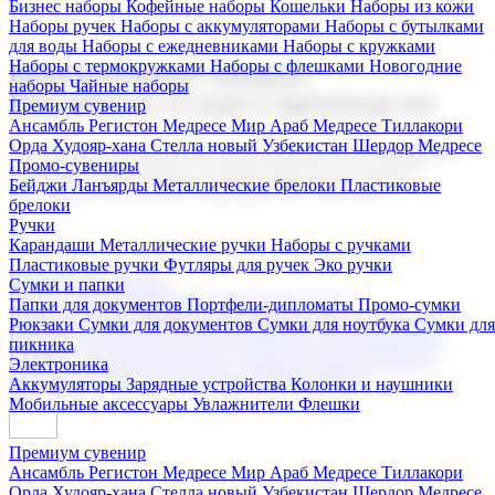
Бизнес наборы
Кофейные наборы
Кошельки
Наборы из кожи
Наборы ручек
Наборы с аккумуляторами
Наборы с бутылками
для воды
Наборы с ежедневниками
Наборы с кружками
Наборы с термокружками
Наборы с флешками
Новогодние
Корпоративные подарки
наборы
Чайные наборы
Поставка со склада и производство
Премиум сувенир
Ансамбль Регистон
Медресе Мир Араб
Медресе Тиллакори
Орда Худояр-хана
Стелла новый Узбекистан
Шердор Медресе
Мы предлагаем широкий выбор корпоративных подарков и
Промо-сувениры
сувениров с логотипом. В нашем каталоге вы найдете
Бейджи
Ланъярды
Металлические брелоки
Пластиковые
продукцию для бизнеса, мероприятия и клиентов.
брелоки
Ручки
Карандаши
Металлические ручки
Наборы с ручками
Пластиковые ручки
Футляры для ручек
Эко ручки
Подарочные наборы
Сумки и папки
Бизнес наборы
Кофейные наборы
Кошельки
Папки для документов
Портфели-дипломаты
Промо-сумки
Наборы из кожи
Наборы ручек
Наборы с аккумуляторами
Рюкзаки
Сумки для документов
Сумки для ноутбука
Сумки для
Наборы с бутылками для воды
Наборы с ежедневниками
пикника
Наборы с кружками
Наборы с термокружками
Наборы с
Электроника
флешками
Новогодние наборы
Чайные наборы
Аккумуляторы
Зарядные устройства
Колонки и наушники
Мобильные аксессуары
Увлажнители
Флешки
Премиум сувенир
Ансамбль Регистон
Медресе Мир Араб
Медресе Тиллакори
Орда Худояр-хана
Стелла новый Узбекистан
Шердор Медресе