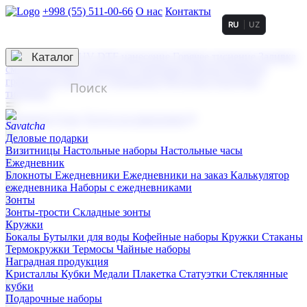
+998 (55) 511-00-66
О нас
Контакты
RU
UZ
Услуги по нанесению
3D гравировка
Каталог
UV DTF нанесение
Горячее тиснение
Заливка
смолой (Doming)
Лазерная гравировка мягкая
Лазерная
гравировка твердая
Сублимация
УФ-печать
Холодное
тиснение
☰
Контакты
О нас
Услуги по нанесению
Деловые подарки
Визитницы
Настольные наборы
Настольные часы
Ежедневник
Блокноты
Ежедневники
Ежедневники на заказ
Калькулятор
ежедневника
Наборы с ежедневниками
Зонты
Зонты-трости
Складные зонты
Кружки
Бокалы
Бутылки для воды
Кофейные наборы
Кружки
Стаканы
Термокружки
Термосы
Чайные наборы
Наградная продукция
Kристаллы
Кубки
Медали
Плакетка
Статуэтки
Стеклянные
кубки
Подарочные наборы