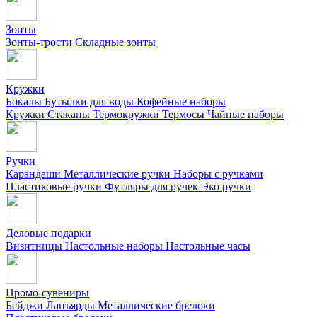
Зонты
Зонты-трости
Складные зонты
Кружки
Бокалы
Бутылки для воды
Кофейные наборы
Кружки
Стаканы
Термокружки
Термосы
Чайные наборы
Ручки
Карандаши
Металлические ручки
Наборы с ручками
Пластиковые ручки
Футляры для ручек
Эко ручки
Деловые подарки
Визитницы
Настольные наборы
Настольные часы
Промо-сувениры
Бейджи
Ланъярды
Металлические брелоки