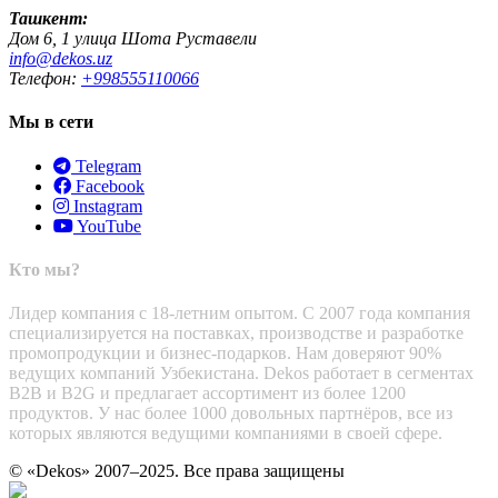
Ташкент:
Дом 6, 1 улица Шота Руставели
info@dekos.uz
Телефон:
+998555110066
Мы в сети
Telegram
Facebook
Instagram
YouTube
Кто мы?
Лидер компания с 18-летним опытом. С 2007 года компания
специализируется на поставках, производстве и разработке
промопродукции и бизнес-подарков. Нам доверяют 90%
ведущих компаний Узбекистана. Dekos работает в сегментах
B2B и B2G и предлагает ассортимент из более 1200
продуктов. У нас более 1000 довольных партнёров, все из
которых являются ведущими компаниями в своей сфере.
© «Dekos» 2007–2025. Все права защищены