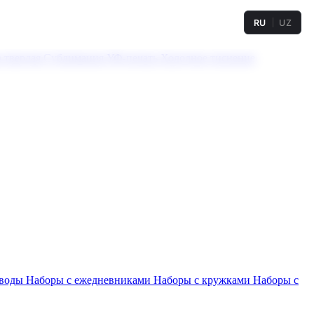
RU
UZ
а твердая
Сублимация
УФ-печать
Холодное тиснение
 воды
Наборы с ежедневниками
Наборы с кружками
Наборы с