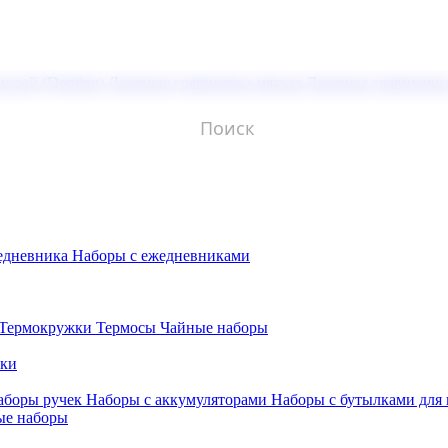
молой (Doming)
Лазерная гравировка мягкая
Лазерная гравировк
едневника
Наборы с ежедневниками
Термокружки
Термосы
Чайные наборы
бки
аборы ручек
Наборы с аккумуляторами
Наборы с бутылками для
ые наборы