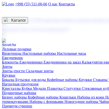
+998 (55) 511-00-66
О нас
Контакты
Услуги по нанесению
3D гравировка
Каталог
UV DTF нанесение
Горячее тиснение
Заливка с
☰
Контакты
О нас
Услуги по нанесению
Деловые подарки
Визитницы
Настольные наборы
Настольные часы
Ежедневник
Блокноты
Ежедневники
Ежедневники на заказ
Калькулятор еж
Зонты
Зонты-трости
Складные зонты
Кружки
Бокалы
Бутылки для воды
Кофейные наборы
Кружки
Стаканы
Наградная продукция
Kристаллы
Кубки
Медали
Плакетка
Статуэтки
Стеклянные ку
Подарочные наборы
Бизнес наборы
Кофейные наборы
Кошельки
Наборы из кожи
Н
термокружками
Наборы с флешками
Новогодние наборы
Чайн
Премиум сувенир