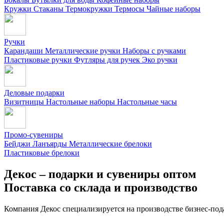
Кружки
Стаканы
Термокружки
Термосы
Чайные наборы
Ручки
Карандаши
Металлические ручки
Наборы с ручками
Пластиковые ручки
Футляры для ручек
Эко ручки
Деловые подарки
Визитницы
Настольные наборы
Настольные часы
Промо-сувениры
Бейджи
Ланъярды
Металлические брелоки
Пластиковые брелоки
Декос – подарки и сувениры оптом
Поставка со склада и производство
Компания Декос специализируется на производстве бизнес-под