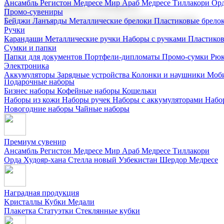
Ансамбль Регистон
Медресе Мир Араб
Медресе Тиллакори
Орд
Корпоративные подарки
Промо-сувениры
Поставка со склада и производство
Бейджи
Ланъярды
Металлические брелоки
Пластиковые брело
Ручки
Карандаши
Металлические ручки
Наборы с ручками
Пластико
Мы предлагаем широкий выбор корпоративных подарков и суве
Сумки и папки
Папки для документов
Портфели-дипломаты
Промо-сумки
Рюк
Электроника
Аккумуляторы
Зарядные устройства
Колонки и наушники
Моби
Подарочные наборы
Бизнес наборы
Кофейные наборы
Кошельки
Наборы из кожи
Наборы ручек
Наборы с аккумуляторами
Набо
Новогодние наборы
Чайные наборы
Премиум сувенир
Ансамбль Регистон
Медресе Мир Араб
Медресе Тиллакори
Орда Худояр-хана
Стелла новый Узбекистан
Шердор Медресе
Наградная продукция
Kристаллы
Кубки
Медали
Плакетка
Статуэтки
Стеклянные кубки