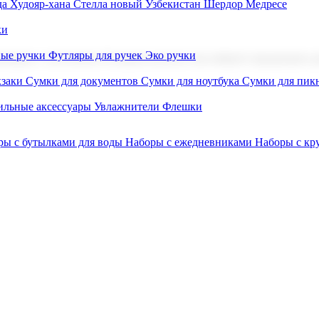
а Худояр-хана
Стелла новый Узбекистан
Шердор Медресе
ки
вые ручки
Футляры для ручек
Эко ручки
ниров с логотипом. В нашем каталоге вы найдете продукцию для
заки
Сумки для документов
Сумки для ноутбука
Сумки для пик
льные аксессуары
Увлажнители
Флешки
ры с бутылками для воды
Наборы с ежедневниками
Наборы с к