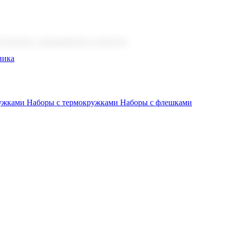
 бизнеса, мероприятия и клиентов.
ника
ружками
Наборы с термокружками
Наборы с флешками