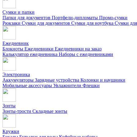
Сумки и папки
Папки для документов
Портфели-дипломаты
Промо-сумки
Рюкзаки
Сумки для документов
Сумки для ноутбука
Сумки для
Ежедневник
Блокноты
Ежедневники
Ежедневники на заказ
Калькулятор ежедневника
Наборы с ежедневниками
Электроника
Аккумуляторы
Зарядные устройства
Колонки и наушники
Мобильные аксессуары
Увлажнители
Флешки
Зонты
Зонты-трости
Складные зонты
Кружки
Бокалы
Бутылки для воды
Кофейные наборы