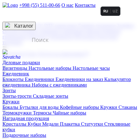
+998 (55) 511-00-66
О нас
Контакты
RU
UZ
Услуги по нанесению
3D гравировка
Каталог
UV DTF нанесение
Горячее тиснение
Заливка
смолой (Doming)
Лазерная гравировка мягкая
Лазерная
гравировка твердая
Сублимация
УФ-печать
Холодное
тиснение
☰
Контакты
О нас
Услуги по нанесению
Деловые подарки
Визитницы
Настольные наборы
Настольные часы
Ежедневник
Блокноты
Ежедневники
Ежедневники на заказ
Калькулятор
ежедневника
Наборы с ежедневниками
Зонты
Зонты-трости
Складные зонты
Кружки
Бокалы
Бутылки для воды
Кофейные наборы
Кружки
Стаканы
Термокружки
Термосы
Чайные наборы
Наградная продукция
Kристаллы
Кубки
Медали
Плакетка
Статуэтки
Стеклянные
кубки
Подарочные наборы