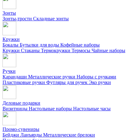
Зонты
Зонты-трости
Складные зонты
Кружки
Бокалы
Бутылки для воды
Кофейные наборы
Кружки
Стаканы
Термокружки
Термосы
Чайные наборы
Ручки
Карандаши
Металлические ручки
Наборы с ручками
Пластиковые ручки
Футляры для ручек
Эко ручки
Деловые подарки
Визитницы
Настольные наборы
Настольные часы
Промо-сувениры
Бейджи
Ланъярды
Металлические брелоки