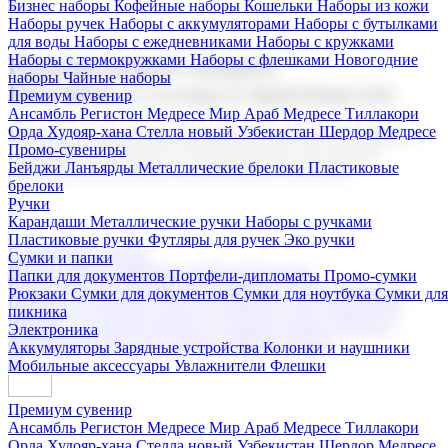
Бизнес наборы
Кофейные наборы
Кошельки
Наборы из кожи
Наборы ручек
Наборы с аккумуляторами
Наборы с бутылками
для воды
Наборы с ежедневниками
Наборы с кружками
Наборы с термокружками
Наборы с флешками
Новогодние
Корпоративные подарки
наборы
Чайные наборы
Поставка со склада и производство
Премиум сувенир
Ансамбль Регистон
Медресе Мир Араб
Медресе Тиллакори
Орда Худояр-хана
Стелла новый Узбекистан
Шердор Медресе
Мы предлагаем широкий выбор корпоративных подарков и
Промо-сувениры
сувениров с логотипом. В нашем каталоге вы найдете
Бейджи
Ланъярды
Металлические брелоки
Пластиковые
продукцию для бизнеса, мероприятия и клиентов.
брелоки
Ручки
Карандаши
Металлические ручки
Наборы с ручками
Пластиковые ручки
Футляры для ручек
Эко ручки
Подарочные наборы
Сумки и папки
Бизнес наборы
Кофейные наборы
Кошельки
Папки для документов
Портфели-дипломаты
Промо-сумки
Наборы из кожи
Наборы ручек
Наборы с аккумуляторами
Рюкзаки
Сумки для документов
Сумки для ноутбука
Сумки для
Наборы с бутылками для воды
Наборы с ежедневниками
пикника
Наборы с кружками
Наборы с термокружками
Наборы с
Электроника
флешками
Новогодние наборы
Чайные наборы
Аккумуляторы
Зарядные устройства
Колонки и наушники
Мобильные аксессуары
Увлажнители
Флешки
Премиум сувенир
Ансамбль Регистон
Медресе Мир Араб
Медресе Тиллакори
Орда Худояр-хана
Стелла новый Узбекистан
Шердор Медресе