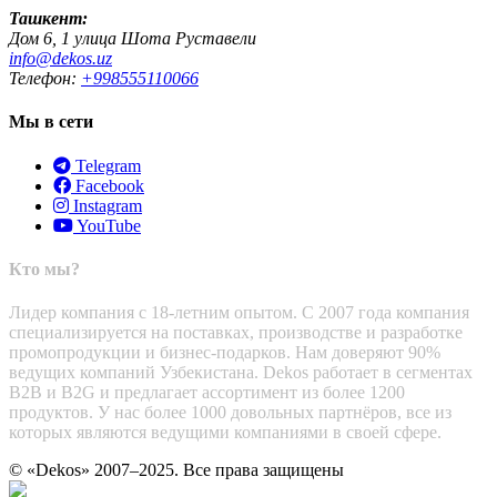
Ташкент:
Дом 6, 1 улица Шота Руставели
info@dekos.uz
Телефон:
+998555110066
Мы в сети
Telegram
Facebook
Instagram
YouTube
Кто мы?
Лидер компания с 18-летним опытом. С 2007 года компания
специализируется на поставках, производстве и разработке
промопродукции и бизнес-подарков. Нам доверяют 90%
ведущих компаний Узбекистана. Dekos работает в сегментах
B2B и B2G и предлагает ассортимент из более 1200
продуктов. У нас более 1000 довольных партнёров, все из
которых являются ведущими компаниями в своей сфере.
© «Dekos» 2007–2025. Все права защищены