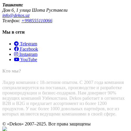
Ташкент:
Дом 6, 1 улица Шота Руставели
info@dekos.uz
Телефон:
+998555110066
Мы в сети
Telegram
Facebook
Instagram
YouTube
Кто мы?
Лидер компания с 18-летним опытом. С 2007 года компания
специализируется на поставках, производстве и разработке
промопродукции и бизнес-подарков. Нам доверяют 90%
ведущих компаний Узбекистана. Dekos работает в сегментах
B2B и B2G и предлагает ассортимент из более 1200
продуктов. У нас более 1000 довольных партнёров, все из
которых являются ведущими компаниями в своей сфере.
© «Dekos» 2007–2025. Все права защищены