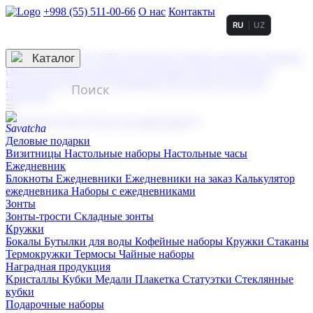
+998 (55) 511-00-66
О нас
Контакты
RU
UZ
Услуги по нанесению
3D гравировка
Каталог
UV DTF нанесение
Горячее тиснение
Заливка
смолой (Doming)
Лазерная гравировка мягкая
Лазерная
гравировка твердая
Сублимация
УФ-печать
Холодное
тиснение
☰
Контакты
О нас
Услуги по нанесению
Деловые подарки
Визитницы
Настольные наборы
Настольные часы
Ежедневник
Блокноты
Ежедневники
Ежедневники на заказ
Калькулятор
ежедневника
Наборы с ежедневниками
Зонты
Зонты-трости
Складные зонты
Кружки
Бокалы
Бутылки для воды
Кофейные наборы
Кружки
Стаканы
Термокружки
Термосы
Чайные наборы
Наградная продукция
Kристаллы
Кубки
Медали
Плакетка
Статуэтки
Стеклянные
кубки
Подарочные наборы