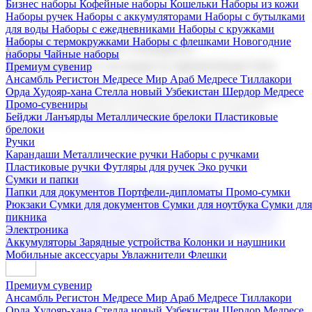
Бизнес наборы
Кофейные наборы
Кошельки
Наборы из кожи
Наборы ручек
Наборы с аккумуляторами
Наборы с бутылками
для воды
Наборы с ежедневниками
Наборы с кружками
Наборы с термокружками
Наборы с флешками
Новогодние
Корпоративные подарки
наборы
Чайные наборы
Поставка со склада и производство
Премиум сувенир
Ансамбль Регистон
Медресе Мир Араб
Медресе Тиллакори
Орда Худояр-хана
Стелла новый Узбекистан
Шердор Медресе
Мы предлагаем широкий выбор корпоративных подарков и
Промо-сувениры
сувениров с логотипом. В нашем каталоге вы найдете
Бейджи
Ланъярды
Металлические брелоки
Пластиковые
продукцию для бизнеса, мероприятия и клиентов.
брелоки
Ручки
Карандаши
Металлические ручки
Наборы с ручками
Пластиковые ручки
Футляры для ручек
Эко ручки
Подарочные наборы
Сумки и папки
Бизнес наборы
Кофейные наборы
Кошельки
Папки для документов
Портфели-дипломаты
Промо-сумки
Наборы из кожи
Наборы ручек
Наборы с аккумуляторами
Рюкзаки
Сумки для документов
Сумки для ноутбука
Сумки для
Наборы с бутылками для воды
Наборы с ежедневниками
пикника
Наборы с кружками
Наборы с термокружками
Наборы с
Электроника
флешками
Новогодние наборы
Чайные наборы
Аккумуляторы
Зарядные устройства
Колонки и наушники
Мобильные аксессуары
Увлажнители
Флешки
Премиум сувенир
Ансамбль Регистон
Медресе Мир Араб
Медресе Тиллакори
Орда Худояр-хана
Стелла новый Узбекистан
Шердор Медресе