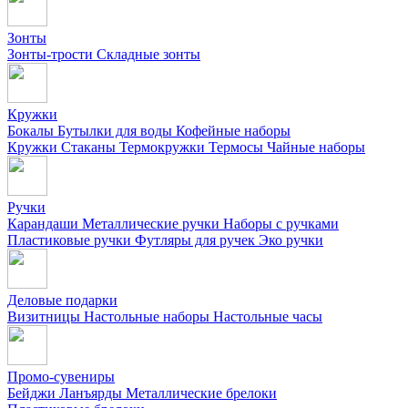
Зонты
Зонты-трости
Складные зонты
Кружки
Бокалы
Бутылки для воды
Кофейные наборы
Кружки
Стаканы
Термокружки
Термосы
Чайные наборы
Ручки
Карандаши
Металлические ручки
Наборы с ручками
Пластиковые ручки
Футляры для ручек
Эко ручки
Деловые подарки
Визитницы
Настольные наборы
Настольные часы
Промо-сувениры
Бейджи
Ланъярды
Металлические брелоки