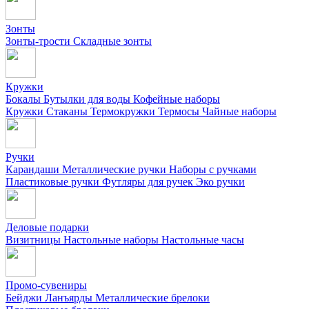
Зонты
Зонты-трости
Складные зонты
Кружки
Бокалы
Бутылки для воды
Кофейные наборы
Кружки
Стаканы
Термокружки
Термосы
Чайные наборы
Ручки
Карандаши
Металлические ручки
Наборы с ручками
Пластиковые ручки
Футляры для ручек
Эко ручки
Деловые подарки
Визитницы
Настольные наборы
Настольные часы
Промо-сувениры
Бейджи
Ланъярды
Металлические брелоки