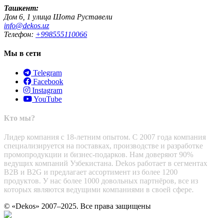
Ташкент:
Дом 6, 1 улица Шота Руставели
info@dekos.uz
Телефон:
+998555110066
Мы в сети
Telegram
Facebook
Instagram
YouTube
Кто мы?
Лидер компания с 18-летним опытом. С 2007 года компания
специализируется на поставках, производстве и разработке
промопродукции и бизнес-подарков. Нам доверяют 90%
ведущих компаний Узбекистана. Dekos работает в сегментах
B2B и B2G и предлагает ассортимент из более 1200
продуктов. У нас более 1000 довольных партнёров, все из
которых являются ведущими компаниями в своей сфере.
© «Dekos» 2007–2025. Все права защищены