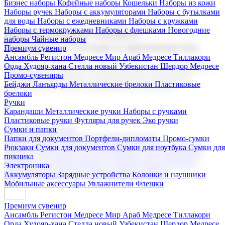
Бизнес наборы
Кофейные наборы
Кошельки
Наборы из кожи
Наборы ручек
Наборы с аккумуляторами
Наборы с бутылками
для воды
Наборы с ежедневниками
Наборы с кружками
Наборы с термокружками
Наборы с флешками
Новогодние
Корпоративные подарки
наборы
Чайные наборы
Поставка со склада и производство
Премиум сувенир
Ансамбль Регистон
Медресе Мир Араб
Медресе Тиллакори
Орда Худояр-хана
Стелла новый Узбекистан
Шердор Медресе
Мы предлагаем широкий выбор корпоративных подарков и
Промо-сувениры
сувениров с логотипом. В нашем каталоге вы найдете
Бейджи
Ланъярды
Металлические брелоки
Пластиковые
продукцию для бизнеса, мероприятия и клиентов.
брелоки
Ручки
Карандаши
Металлические ручки
Наборы с ручками
Пластиковые ручки
Футляры для ручек
Эко ручки
Подарочные наборы
Сумки и папки
Бизнес наборы
Кофейные наборы
Кошельки
Папки для документов
Портфели-дипломаты
Промо-сумки
Наборы из кожи
Наборы ручек
Наборы с аккумуляторами
Рюкзаки
Сумки для документов
Сумки для ноутбука
Сумки для
Наборы с бутылками для воды
Наборы с ежедневниками
пикника
Наборы с кружками
Наборы с термокружками
Наборы с
Электроника
флешками
Новогодние наборы
Чайные наборы
Аккумуляторы
Зарядные устройства
Колонки и наушники
Мобильные аксессуары
Увлажнители
Флешки
Премиум сувенир
Ансамбль Регистон
Медресе Мир Араб
Медресе Тиллакори
Орда Худояр-хана
Стелла новый Узбекистан
Шердор Медресе