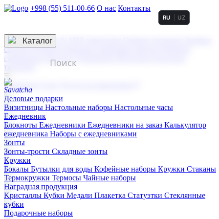
+998 (55) 511-00-66
О нас
Контакты
RU
UZ
Услуги по нанесению
3D гравировка
Каталог
UV DTF нанесение
Горячее тиснение
Заливка
смолой (Doming)
Лазерная гравировка мягкая
Лазерная
гравировка твердая
Сублимация
УФ-печать
Холодное
тиснение
☰
Контакты
О нас
Услуги по нанесению
Деловые подарки
Визитницы
Настольные наборы
Настольные часы
Ежедневник
Блокноты
Ежедневники
Ежедневники на заказ
Калькулятор
ежедневника
Наборы с ежедневниками
Зонты
Зонты-трости
Складные зонты
Кружки
Бокалы
Бутылки для воды
Кофейные наборы
Кружки
Стаканы
Термокружки
Термосы
Чайные наборы
Наградная продукция
Kристаллы
Кубки
Медали
Плакетка
Статуэтки
Стеклянные
кубки
Подарочные наборы