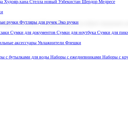
а Худояр-хана
Стелла новый Узбекистан
Шердор Медресе
ки
вые ручки
Футляры для ручек
Эко ручки
ниров с логотипом. В нашем каталоге вы найдете продукцию для
заки
Сумки для документов
Сумки для ноутбука
Сумки для пик
льные аксессуары
Увлажнители
Флешки
ры с бутылками для воды
Наборы с ежедневниками
Наборы с к