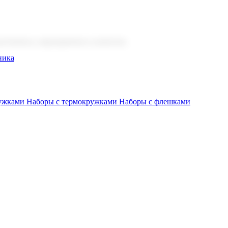
 бизнеса, мероприятия и клиентов.
ника
ружками
Наборы с термокружками
Наборы с флешками