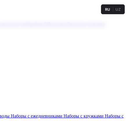
RU
UZ
а твердая
Сублимация
УФ-печать
Холодное тиснение
 воды
Наборы с ежедневниками
Наборы с кружками
Наборы с