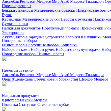
Ансамбль Регистон
Медресе Мир Араб
Медресе Тиллакори
Орд
Корпоративные подарки
Промо-сувениры
Поставка со склада и производство
Бейджи
Ланъярды
Металлические брелоки
Пластиковые брело
Ручки
Карандаши
Металлические ручки
Наборы с ручками
Пластико
Мы предлагаем широкий выбор корпоративных подарков и суве
Сумки и папки
Папки для документов
Портфели-дипломаты
Промо-сумки
Рюк
Электроника
Аккумуляторы
Зарядные устройства
Колонки и наушники
Моби
Подарочные наборы
Бизнес наборы
Кофейные наборы
Кошельки
Наборы из кожи
Наборы ручек
Наборы с аккумуляторами
Набо
Новогодние наборы
Чайные наборы
Премиум сувенир
Ансамбль Регистон
Медресе Мир Араб
Медресе Тиллакори
Орда Худояр-хана
Стелла новый Узбекистан
Шердор Медресе
Наградная продукция
Kристаллы
Кубки
Медали
Плакетка
Статуэтки
Стеклянные кубки