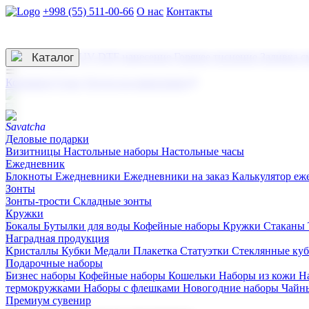
+998 (55) 511-00-66
О нас
Контакты
Услуги по нанесению
3D гравировка
Каталог
UV DTF нанесение
Горячее тиснение
Заливка с
☰
Контакты
О нас
Услуги по нанесению
Деловые подарки
Визитницы
Настольные наборы
Настольные часы
Ежедневник
Блокноты
Ежедневники
Ежедневники на заказ
Калькулятор еж
Зонты
Зонты-трости
Складные зонты
Кружки
Бокалы
Бутылки для воды
Кофейные наборы
Кружки
Стаканы
Наградная продукция
Kристаллы
Кубки
Медали
Плакетка
Статуэтки
Стеклянные ку
Подарочные наборы
Бизнес наборы
Кофейные наборы
Кошельки
Наборы из кожи
Н
термокружками
Наборы с флешками
Новогодние наборы
Чайн
Премиум сувенир