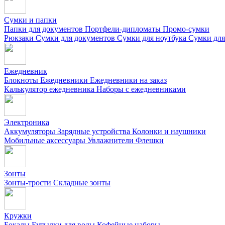
Сумки и папки
Папки для документов
Портфели-дипломаты
Промо-сумки
Рюкзаки
Сумки для документов
Сумки для ноутбука
Сумки для
Ежедневник
Блокноты
Ежедневники
Ежедневники на заказ
Калькулятор ежедневника
Наборы с ежедневниками
Электроника
Аккумуляторы
Зарядные устройства
Колонки и наушники
Мобильные аксессуары
Увлажнители
Флешки
Зонты
Зонты-трости
Складные зонты
Кружки
Бокалы
Бутылки для воды
Кофейные наборы