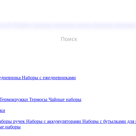
молой (Doming)
Лазерная гравировка мягкая
Лазерная гравировк
едневника
Наборы с ежедневниками
Термокружки
Термосы
Чайные наборы
бки
аборы ручек
Наборы с аккумуляторами
Наборы с бутылками для
ые наборы