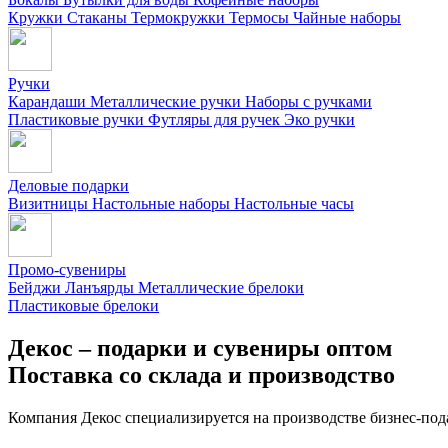
Кружки
Стаканы
Термокружки
Термосы
Чайные наборы
Ручки
Карандаши
Металлические ручки
Наборы с ручками
Пластиковые ручки
Футляры для ручек
Эко ручки
Деловые подарки
Визитницы
Настольные наборы
Настольные часы
Промо-сувениры
Бейджи
Ланъярды
Металлические брелоки
Пластиковые брелоки
Декос – подарки и сувениры оптом
Поставка со склада и производство
Компания Декос специализируется на производстве бизнес-под