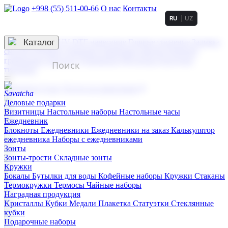
+998 (55) 511-00-66
О нас
Контакты
RU
UZ
Услуги по нанесению
3D гравировка
Каталог
UV DTF нанесение
Горячее тиснение
Заливка
смолой (Doming)
Лазерная гравировка мягкая
Лазерная
гравировка твердая
Сублимация
УФ-печать
Холодное
тиснение
☰
Контакты
О нас
Услуги по нанесению
Деловые подарки
Визитницы
Настольные наборы
Настольные часы
Ежедневник
Блокноты
Ежедневники
Ежедневники на заказ
Калькулятор
ежедневника
Наборы с ежедневниками
Зонты
Зонты-трости
Складные зонты
Кружки
Бокалы
Бутылки для воды
Кофейные наборы
Кружки
Стаканы
Термокружки
Термосы
Чайные наборы
Наградная продукция
Kристаллы
Кубки
Медали
Плакетка
Статуэтки
Стеклянные
кубки
Подарочные наборы