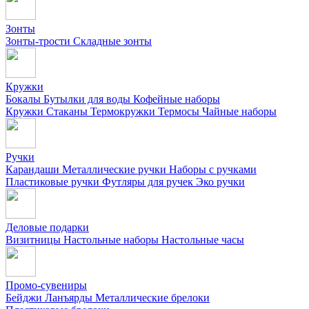
Зонты
Зонты-трости
Складные зонты
Кружки
Бокалы
Бутылки для воды
Кофейные наборы
Кружки
Стаканы
Термокружки
Термосы
Чайные наборы
Ручки
Карандаши
Металлические ручки
Наборы с ручками
Пластиковые ручки
Футляры для ручек
Эко ручки
Деловые подарки
Визитницы
Настольные наборы
Настольные часы
Промо-сувениры
Бейджи
Ланъярды
Металлические брелоки