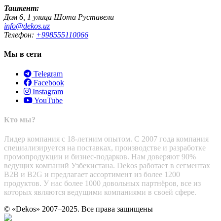
Ташкент:
Дом 6, 1 улица Шота Руставели
info@dekos.uz
Телефон:
+998555110066
Мы в сети
Telegram
Facebook
Instagram
YouTube
Кто мы?
Лидер компания с 18-летним опытом. С 2007 года компания
специализируется на поставках, производстве и разработке
промопродукции и бизнес-подарков. Нам доверяют 90%
ведущих компаний Узбекистана. Dekos работает в сегментах
B2B и B2G и предлагает ассортимент из более 1200
продуктов. У нас более 1000 довольных партнёров, все из
которых являются ведущими компаниями в своей сфере.
© «Dekos» 2007–2025. Все права защищены