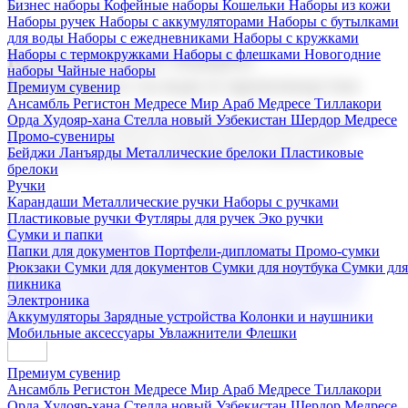
Бизнес наборы
Кофейные наборы
Кошельки
Наборы из кожи
Наборы ручек
Наборы с аккумуляторами
Наборы с бутылками
для воды
Наборы с ежедневниками
Наборы с кружками
Наборы с термокружками
Наборы с флешками
Новогодние
Корпоративные подарки
наборы
Чайные наборы
Поставка со склада и производство
Премиум сувенир
Ансамбль Регистон
Медресе Мир Араб
Медресе Тиллакори
Орда Худояр-хана
Стелла новый Узбекистан
Шердор Медресе
Мы предлагаем широкий выбор корпоративных подарков и
Промо-сувениры
сувениров с логотипом. В нашем каталоге вы найдете
Бейджи
Ланъярды
Металлические брелоки
Пластиковые
продукцию для бизнеса, мероприятия и клиентов.
брелоки
Ручки
Карандаши
Металлические ручки
Наборы с ручками
Пластиковые ручки
Футляры для ручек
Эко ручки
Подарочные наборы
Сумки и папки
Бизнес наборы
Кофейные наборы
Кошельки
Папки для документов
Портфели-дипломаты
Промо-сумки
Наборы из кожи
Наборы ручек
Наборы с аккумуляторами
Рюкзаки
Сумки для документов
Сумки для ноутбука
Сумки для
Наборы с бутылками для воды
Наборы с ежедневниками
пикника
Наборы с кружками
Наборы с термокружками
Наборы с
Электроника
флешками
Новогодние наборы
Чайные наборы
Аккумуляторы
Зарядные устройства
Колонки и наушники
Мобильные аксессуары
Увлажнители
Флешки
Премиум сувенир
Ансамбль Регистон
Медресе Мир Араб
Медресе Тиллакори
Орда Худояр-хана
Стелла новый Узбекистан
Шердор Медресе