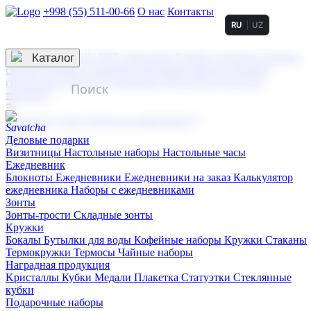
+998 (55) 511-00-66
О нас
Контакты
RU
UZ
Услуги по нанесению
3D гравировка
Каталог
UV DTF нанесение
Горячее тиснение
Заливка
смолой (Doming)
Лазерная гравировка мягкая
Лазерная
гравировка твердая
Сублимация
УФ-печать
Холодное
тиснение
☰
Контакты
О нас
Услуги по нанесению
Деловые подарки
Визитницы
Настольные наборы
Настольные часы
Ежедневник
Блокноты
Ежедневники
Ежедневники на заказ
Калькулятор
ежедневника
Наборы с ежедневниками
Зонты
Зонты-трости
Складные зонты
Кружки
Бокалы
Бутылки для воды
Кофейные наборы
Кружки
Стаканы
Термокружки
Термосы
Чайные наборы
Наградная продукция
Kристаллы
Кубки
Медали
Плакетка
Статуэтки
Стеклянные
кубки
Подарочные наборы