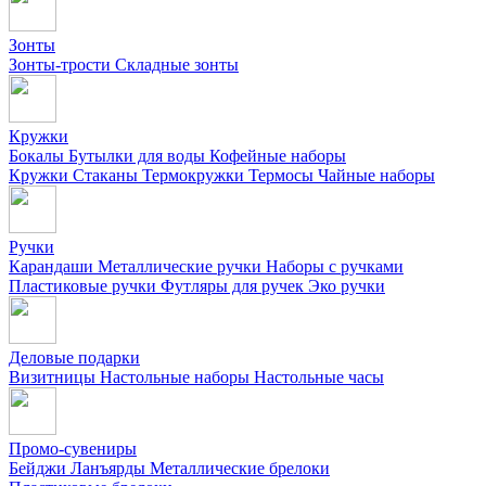
Зонты
Зонты-трости
Складные зонты
Кружки
Бокалы
Бутылки для воды
Кофейные наборы
Кружки
Стаканы
Термокружки
Термосы
Чайные наборы
Ручки
Карандаши
Металлические ручки
Наборы с ручками
Пластиковые ручки
Футляры для ручек
Эко ручки
Деловые подарки
Визитницы
Настольные наборы
Настольные часы
Промо-сувениры
Бейджи
Ланъярды
Металлические брелоки