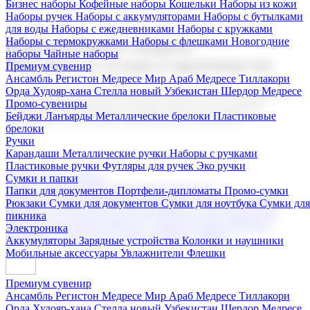
Бизнес наборы
Кофейные наборы
Кошельки
Наборы из кожи
Наборы ручек
Наборы с аккумуляторами
Наборы с бутылками
для воды
Наборы с ежедневниками
Наборы с кружками
Наборы с термокружками
Наборы с флешками
Новогодние
Корпоративные подарки
наборы
Чайные наборы
Поставка со склада и производство
Премиум сувенир
Ансамбль Регистон
Медресе Мир Араб
Медресе Тиллакори
Орда Худояр-хана
Стелла новый Узбекистан
Шердор Медресе
Мы предлагаем широкий выбор корпоративных подарков и
Промо-сувениры
сувениров с логотипом. В нашем каталоге вы найдете
Бейджи
Ланъярды
Металлические брелоки
Пластиковые
продукцию для бизнеса, мероприятия и клиентов.
брелоки
Ручки
Карандаши
Металлические ручки
Наборы с ручками
Пластиковые ручки
Футляры для ручек
Эко ручки
Подарочные наборы
Сумки и папки
Бизнес наборы
Кофейные наборы
Кошельки
Папки для документов
Портфели-дипломаты
Промо-сумки
Наборы из кожи
Наборы ручек
Наборы с аккумуляторами
Рюкзаки
Сумки для документов
Сумки для ноутбука
Сумки для
Наборы с бутылками для воды
Наборы с ежедневниками
пикника
Наборы с кружками
Наборы с термокружками
Наборы с
Электроника
флешками
Новогодние наборы
Чайные наборы
Аккумуляторы
Зарядные устройства
Колонки и наушники
Мобильные аксессуары
Увлажнители
Флешки
Премиум сувенир
Ансамбль Регистон
Медресе Мир Араб
Медресе Тиллакори
Орда Худояр-хана
Стелла новый Узбекистан
Шердор Медресе