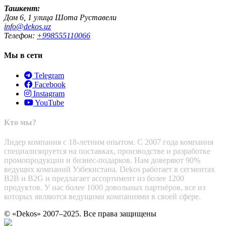
Ташкент:
Дом 6, 1 улица Шота Руставели
info@dekos.uz
Телефон:
+998555110066
Мы в сети
Telegram
Facebook
Instagram
YouTube
Кто мы?
Лидер компания с 18-летним опытом. С 2007 года компания
специализируется на поставках, производстве и разработке
промопродукции и бизнес-подарков. Нам доверяют 90%
ведущих компаний Узбекистана. Dekos работает в сегментах
B2B и B2G и предлагает ассортимент из более 1200
продуктов. У нас более 1000 довольных партнёров, все из
которых являются ведущими компаниями в своей сфере.
© «Dekos» 2007–2025. Все права защищены