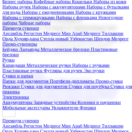
Бизнес наборы
Кофейные наборы
Кошельки
Наборы из кожи
Наборы ручек
Наборы с аккумуляторами
Наборы с бутылками
для воды
Наборы с ежедневниками
Наборы с кружками
Наборы с термокружками
Наборы с флешками
Новогодние
Корпоративные подарки
наборы
Чайные наборы
Поставка со склада и производство
Премиум сувенир
Ансамбль Регистон
Медресе Мир Араб
Медресе Тиллакори
Орда Худояр-хана
Стелла новый Узбекистан
Шердор Медресе
Мы предлагаем широкий выбор корпоративных подарков и
Промо-сувениры
сувениров с логотипом. В нашем каталоге вы найдете
Бейджи
Ланъярды
Металлические брелоки
Пластиковые
продукцию для бизнеса, мероприятия и клиентов.
брелоки
Ручки
Карандаши
Металлические ручки
Наборы с ручками
Пластиковые ручки
Футляры для ручек
Эко ручки
Подарочные наборы
Сумки и папки
Бизнес наборы
Кофейные наборы
Кошельки
Папки для документов
Портфели-дипломаты
Промо-сумки
Наборы из кожи
Наборы ручек
Наборы с аккумуляторами
Рюкзаки
Сумки для документов
Сумки для ноутбука
Сумки для
Наборы с бутылками для воды
Наборы с ежедневниками
пикника
Наборы с кружками
Наборы с термокружками
Наборы с
Электроника
флешками
Новогодние наборы
Чайные наборы
Аккумуляторы
Зарядные устройства
Колонки и наушники
Мобильные аксессуары
Увлажнители
Флешки
Премиум сувенир
Ансамбль Регистон
Медресе Мир Араб
Медресе Тиллакори
Орда Худояр-хана
Стелла новый Узбекистан
Шердор Медресе