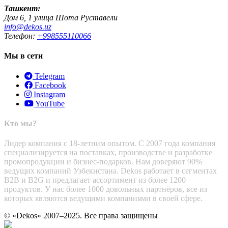
Ташкент:
Дом 6, 1 улица Шота Руставели
info@dekos.uz
Телефон:
+998555110066
Мы в сети
Telegram
Facebook
Instagram
YouTube
Кто мы?
Лидер компания с 18-летним опытом. С 2007 года компания
специализируется на поставках, производстве и разработке
промопродукции и бизнес-подарков. Нам доверяют 90%
ведущих компаний Узбекистана. Dekos работает в сегментах
B2B и B2G и предлагает ассортимент из более 1200
продуктов. У нас более 1000 довольных партнёров, все из
которых являются ведущими компаниями в своей сфере.
© «Dekos» 2007–2025. Все права защищены