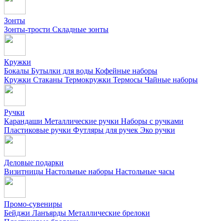
Зонты
Зонты-трости
Складные зонты
Кружки
Бокалы
Бутылки для воды
Кофейные наборы
Кружки
Стаканы
Термокружки
Термосы
Чайные наборы
Ручки
Карандаши
Металлические ручки
Наборы с ручками
Пластиковые ручки
Футляры для ручек
Эко ручки
Деловые подарки
Визитницы
Настольные наборы
Настольные часы
Промо-сувениры
Бейджи
Ланъярды
Металлические брелоки