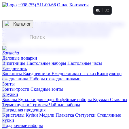
+998 (55) 511-00-66
О нас
Контакты
RU
UZ
Услуги по нанесению
3D гравировка
Каталог
UV DTF нанесение
Горячее тиснение
Заливка
смолой (Doming)
Лазерная гравировка мягкая
Лазерная
гравировка твердая
Сублимация
УФ-печать
Холодное
тиснение
☰
Контакты
О нас
Услуги по нанесению
Деловые подарки
Визитницы
Настольные наборы
Настольные часы
Ежедневник
Блокноты
Ежедневники
Ежедневники на заказ
Калькулятор
ежедневника
Наборы с ежедневниками
Зонты
Зонты-трости
Складные зонты
Кружки
Бокалы
Бутылки для воды
Кофейные наборы
Кружки
Стаканы
Термокружки
Термосы
Чайные наборы
Наградная продукция
Kристаллы
Кубки
Медали
Плакетка
Статуэтки
Стеклянные
кубки
Подарочные наборы