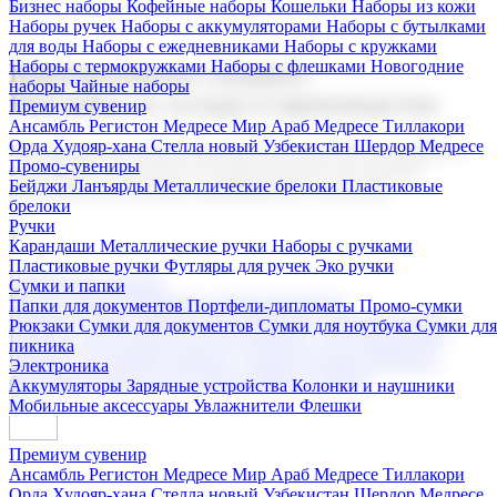
Бизнес наборы
Кофейные наборы
Кошельки
Наборы из кожи
Наборы ручек
Наборы с аккумуляторами
Наборы с бутылками
для воды
Наборы с ежедневниками
Наборы с кружками
Наборы с термокружками
Наборы с флешками
Новогодние
Корпоративные подарки
наборы
Чайные наборы
Поставка со склада и производство
Премиум сувенир
Ансамбль Регистон
Медресе Мир Араб
Медресе Тиллакори
Орда Худояр-хана
Стелла новый Узбекистан
Шердор Медресе
Мы предлагаем широкий выбор корпоративных подарков и
Промо-сувениры
сувениров с логотипом. В нашем каталоге вы найдете
Бейджи
Ланъярды
Металлические брелоки
Пластиковые
продукцию для бизнеса, мероприятия и клиентов.
брелоки
Ручки
Карандаши
Металлические ручки
Наборы с ручками
Пластиковые ручки
Футляры для ручек
Эко ручки
Подарочные наборы
Сумки и папки
Бизнес наборы
Кофейные наборы
Кошельки
Папки для документов
Портфели-дипломаты
Промо-сумки
Наборы из кожи
Наборы ручек
Наборы с аккумуляторами
Рюкзаки
Сумки для документов
Сумки для ноутбука
Сумки для
Наборы с бутылками для воды
Наборы с ежедневниками
пикника
Наборы с кружками
Наборы с термокружками
Наборы с
Электроника
флешками
Новогодние наборы
Чайные наборы
Аккумуляторы
Зарядные устройства
Колонки и наушники
Мобильные аксессуары
Увлажнители
Флешки
Премиум сувенир
Ансамбль Регистон
Медресе Мир Араб
Медресе Тиллакори
Орда Худояр-хана
Стелла новый Узбекистан
Шердор Медресе