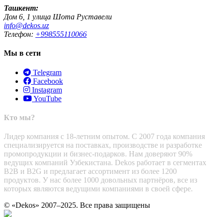
Ташкент:
Дом 6, 1 улица Шота Руставели
info@dekos.uz
Телефон:
+998555110066
Мы в сети
Telegram
Facebook
Instagram
YouTube
Кто мы?
Лидер компания с 18-летним опытом. С 2007 года компания
специализируется на поставках, производстве и разработке
промопродукции и бизнес-подарков. Нам доверяют 90%
ведущих компаний Узбекистана. Dekos работает в сегментах
B2B и B2G и предлагает ассортимент из более 1200
продуктов. У нас более 1000 довольных партнёров, все из
которых являются ведущими компаниями в своей сфере.
© «Dekos» 2007–2025. Все права защищены