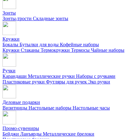
Зонты
Зонты-трости
Складные зонты
Кружки
Бокалы
Бутылки для воды
Кофейные наборы
Кружки
Стаканы
Термокружки
Термосы
Чайные наборы
Ручки
Карандаши
Металлические ручки
Наборы с ручками
Пластиковые ручки
Футляры для ручек
Эко ручки
Деловые подарки
Визитницы
Настольные наборы
Настольные часы
Промо-сувениры
Бейджи
Ланъярды
Металлические брелоки