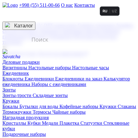
+998 (55) 511-00-66
О нас
Контакты
RU
UZ
Услуги по нанесению
3D гравировка
Каталог
UV DTF нанесение
Горячее тиснение
Заливка
смолой (Doming)
Лазерная гравировка мягкая
Лазерная
гравировка твердая
Сублимация
УФ-печать
Холодное
тиснение
☰
Контакты
О нас
Услуги по нанесению
Деловые подарки
Визитницы
Настольные наборы
Настольные часы
Ежедневник
Блокноты
Ежедневники
Ежедневники на заказ
Калькулятор
ежедневника
Наборы с ежедневниками
Зонты
Зонты-трости
Складные зонты
Кружки
Бокалы
Бутылки для воды
Кофейные наборы
Кружки
Стаканы
Термокружки
Термосы
Чайные наборы
Наградная продукция
Kристаллы
Кубки
Медали
Плакетка
Статуэтки
Стеклянные
кубки
Подарочные наборы