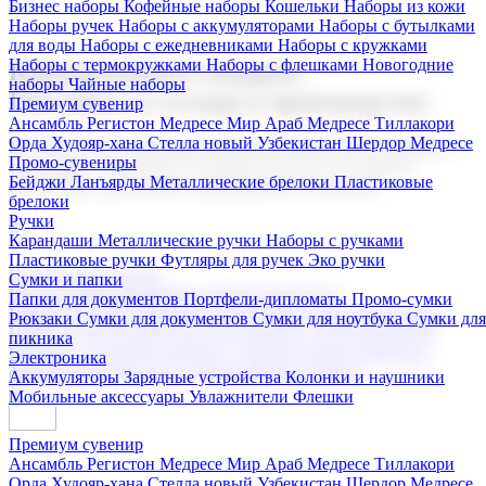
Бизнес наборы
Кофейные наборы
Кошельки
Наборы из кожи
Наборы ручек
Наборы с аккумуляторами
Наборы с бутылками
для воды
Наборы с ежедневниками
Наборы с кружками
Наборы с термокружками
Наборы с флешками
Новогодние
Корпоративные подарки
наборы
Чайные наборы
Поставка со склада и производство
Премиум сувенир
Ансамбль Регистон
Медресе Мир Араб
Медресе Тиллакори
Орда Худояр-хана
Стелла новый Узбекистан
Шердор Медресе
Мы предлагаем широкий выбор корпоративных подарков и
Промо-сувениры
сувениров с логотипом. В нашем каталоге вы найдете
Бейджи
Ланъярды
Металлические брелоки
Пластиковые
продукцию для бизнеса, мероприятия и клиентов.
брелоки
Ручки
Карандаши
Металлические ручки
Наборы с ручками
Пластиковые ручки
Футляры для ручек
Эко ручки
Подарочные наборы
Сумки и папки
Бизнес наборы
Кофейные наборы
Кошельки
Папки для документов
Портфели-дипломаты
Промо-сумки
Наборы из кожи
Наборы ручек
Наборы с аккумуляторами
Рюкзаки
Сумки для документов
Сумки для ноутбука
Сумки для
Наборы с бутылками для воды
Наборы с ежедневниками
пикника
Наборы с кружками
Наборы с термокружками
Наборы с
Электроника
флешками
Новогодние наборы
Чайные наборы
Аккумуляторы
Зарядные устройства
Колонки и наушники
Мобильные аксессуары
Увлажнители
Флешки
Премиум сувенир
Ансамбль Регистон
Медресе Мир Араб
Медресе Тиллакори
Орда Худояр-хана
Стелла новый Узбекистан
Шердор Медресе