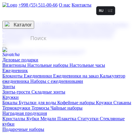
+998 (55) 511-00-66
О нас
Контакты
RU
UZ
Услуги по нанесению
3D гравировка
Каталог
UV DTF нанесение
Горячее тиснение
Заливка
смолой (Doming)
Лазерная гравировка мягкая
Лазерная
гравировка твердая
Сублимация
УФ-печать
Холодное
тиснение
☰
Контакты
О нас
Услуги по нанесению
Деловые подарки
Визитницы
Настольные наборы
Настольные часы
Ежедневник
Блокноты
Ежедневники
Ежедневники на заказ
Калькулятор
ежедневника
Наборы с ежедневниками
Зонты
Зонты-трости
Складные зонты
Кружки
Бокалы
Бутылки для воды
Кофейные наборы
Кружки
Стаканы
Термокружки
Термосы
Чайные наборы
Наградная продукция
Kристаллы
Кубки
Медали
Плакетка
Статуэтки
Стеклянные
кубки
Подарочные наборы