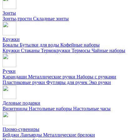
Зонты
Зонты-трости
Складные зонты
Кружки
Бокалы
Бутылки для воды
Кофейные наборы
Кружки
Стаканы
Термокружки
Термосы
Чайные наборы
Ручки
Карандаши
Металлические ручки
Наборы с ручками
Пластиковые ручки
Футляры для ручек
Эко ручки
Деловые подарки
Визитницы
Настольные наборы
Настольные часы
Промо-сувениры
Бейджи
Ланъярды
Металлические брелоки