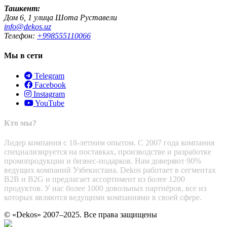
Ташкент:
Дом 6, 1 улица Шота Руставели
info@dekos.uz
Телефон:
+998555110066
Мы в сети
Telegram
Facebook
Instagram
YouTube
Кто мы?
Лидер компания с 18-летним опытом. С 2007 года компания
специализируется на поставках, производстве и разработке
промопродукции и бизнес-подарков. Нам доверяют 90%
ведущих компаний Узбекистана. Dekos работает в сегментах
B2B и B2G и предлагает ассортимент из более 1200
продуктов. У нас более 1000 довольных партнёров, все из
которых являются ведущими компаниями в своей сфере.
© «Dekos» 2007–2025. Все права защищены