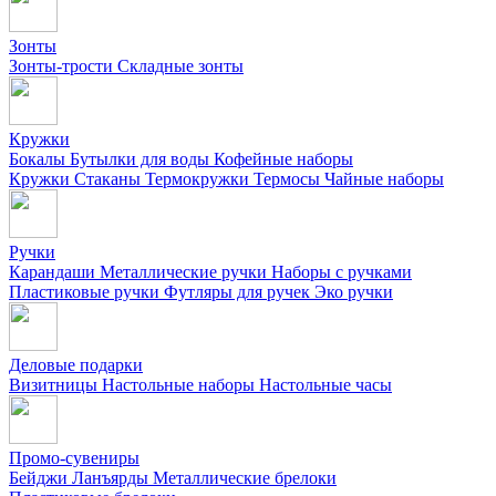
Зонты
Зонты-трости
Складные зонты
Кружки
Бокалы
Бутылки для воды
Кофейные наборы
Кружки
Стаканы
Термокружки
Термосы
Чайные наборы
Ручки
Карандаши
Металлические ручки
Наборы с ручками
Пластиковые ручки
Футляры для ручек
Эко ручки
Деловые подарки
Визитницы
Настольные наборы
Настольные часы
Промо-сувениры
Бейджи
Ланъярды
Металлические брелоки