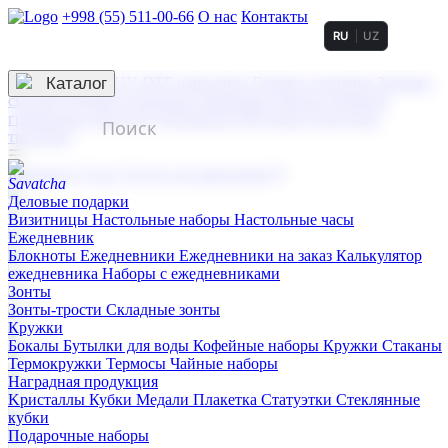
+998 (55) 511-00-66
О нас
Контакты
RU
UZ
Услуги по нанесению
3D гравировка
Каталог
UV DTF нанесение
Горячее тиснение
Заливка
смолой (Doming)
Лазерная гравировка мягкая
Лазерная
гравировка твердая
Сублимация
УФ-печать
Холодное
тиснение
☰
Контакты
О нас
Услуги по нанесению
Деловые подарки
Визитницы
Настольные наборы
Настольные часы
Ежедневник
Блокноты
Ежедневники
Ежедневники на заказ
Калькулятор
ежедневника
Наборы с ежедневниками
Зонты
Зонты-трости
Складные зонты
Кружки
Бокалы
Бутылки для воды
Кофейные наборы
Кружки
Стаканы
Термокружки
Термосы
Чайные наборы
Наградная продукция
Kристаллы
Кубки
Медали
Плакетка
Статуэтки
Стеклянные
кубки
Подарочные наборы