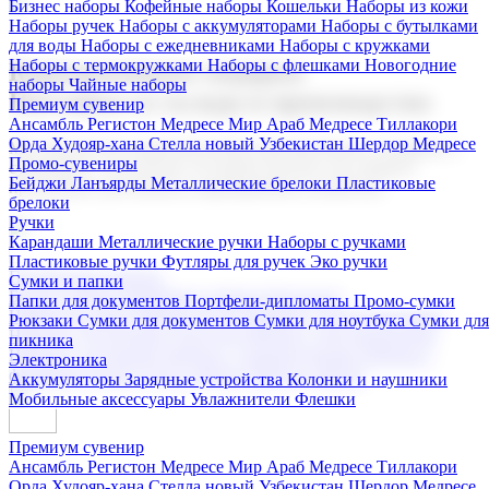
Бизнес наборы
Кофейные наборы
Кошельки
Наборы из кожи
Наборы ручек
Наборы с аккумуляторами
Наборы с бутылками
для воды
Наборы с ежедневниками
Наборы с кружками
Наборы с термокружками
Наборы с флешками
Новогодние
Корпоративные подарки
наборы
Чайные наборы
Поставка со склада и производство
Премиум сувенир
Ансамбль Регистон
Медресе Мир Араб
Медресе Тиллакори
Орда Худояр-хана
Стелла новый Узбекистан
Шердор Медресе
Мы предлагаем широкий выбор корпоративных подарков и
Промо-сувениры
сувениров с логотипом. В нашем каталоге вы найдете
Бейджи
Ланъярды
Металлические брелоки
Пластиковые
продукцию для бизнеса, мероприятия и клиентов.
брелоки
Ручки
Карандаши
Металлические ручки
Наборы с ручками
Пластиковые ручки
Футляры для ручек
Эко ручки
Подарочные наборы
Сумки и папки
Бизнес наборы
Кофейные наборы
Кошельки
Папки для документов
Портфели-дипломаты
Промо-сумки
Наборы из кожи
Наборы ручек
Наборы с аккумуляторами
Рюкзаки
Сумки для документов
Сумки для ноутбука
Сумки для
Наборы с бутылками для воды
Наборы с ежедневниками
пикника
Наборы с кружками
Наборы с термокружками
Наборы с
Электроника
флешками
Новогодние наборы
Чайные наборы
Аккумуляторы
Зарядные устройства
Колонки и наушники
Мобильные аксессуары
Увлажнители
Флешки
Премиум сувенир
Ансамбль Регистон
Медресе Мир Араб
Медресе Тиллакори
Орда Худояр-хана
Стелла новый Узбекистан
Шердор Медресе