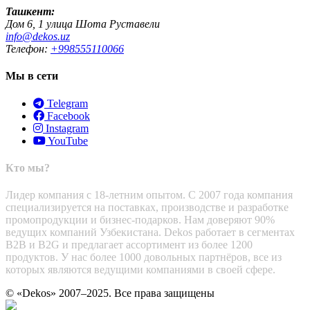
Ташкент:
Дом 6, 1 улица Шота Руставели
info@dekos.uz
Телефон:
+998555110066
Мы в сети
Telegram
Facebook
Instagram
YouTube
Кто мы?
Лидер компания с 18-летним опытом. С 2007 года компания
специализируется на поставках, производстве и разработке
промопродукции и бизнес-подарков. Нам доверяют 90%
ведущих компаний Узбекистана. Dekos работает в сегментах
B2B и B2G и предлагает ассортимент из более 1200
продуктов. У нас более 1000 довольных партнёров, все из
которых являются ведущими компаниями в своей сфере.
© «Dekos» 2007–2025. Все права защищены