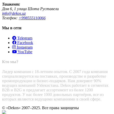
Ташкент:
Дом 6, 1 улица Шота Руставели
info@dekos.uz
Телефон:
+998555110066
Мы в сети
Telegram
Facebook
Instagram
YouTube
Кто мы?
Лидер компания с 18-летним опытом. С 2007 года компания
специализируется на поставках, производстве и разработке
промопродукции и бизнес-подарков. Нам доверяют 90%
ведущих компаний Узбекистана. Dekos работает в сегментах
B2B и B2G и предлагает ассортимент из более 1200
продуктов. У нас более 1000 довольных партнёров, все из
которых являются ведущими компаниями в своей сфере.
© «Dekos» 2007–2025. Все права защищены