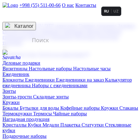
+998 (55) 511-00-66
О нас
Контакты
RU
UZ
Услуги по нанесению
3D гравировка
Каталог
UV DTF нанесение
Горячее тиснение
Заливка
смолой (Doming)
Лазерная гравировка мягкая
Лазерная
гравировка твердая
Сублимация
УФ-печать
Холодное
тиснение
☰
Контакты
О нас
Услуги по нанесению
Деловые подарки
Визитницы
Настольные наборы
Настольные часы
Ежедневник
Блокноты
Ежедневники
Ежедневники на заказ
Калькулятор
ежедневника
Наборы с ежедневниками
Зонты
Зонты-трости
Складные зонты
Кружки
Бокалы
Бутылки для воды
Кофейные наборы
Кружки
Стаканы
Термокружки
Термосы
Чайные наборы
Наградная продукция
Kристаллы
Кубки
Медали
Плакетка
Статуэтки
Стеклянные
кубки
Подарочные наборы