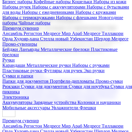
Бизнес наборы
Кофейные наборы
Кошельки
Наборы из кожи
Наборы ручек
Наборы с аккумуляторами
Наборы с бутылками
для воды
Наборы с ежедневниками
Наборы с кружками
Наборы с термокружками
Наборы с флешками
Новогодние
Корпоративные подарки
наборы
Чайные наборы
Поставка со склада и производство
Премиум сувенир
Ансамбль Регистон
Медресе Мир Араб
Медресе Тиллакори
Орда Худояр-хана
Стелла новый Узбекистан
Шердор Медресе
Мы предлагаем широкий выбор корпоративных подарков и
Промо-сувениры
сувениров с логотипом. В нашем каталоге вы найдете
Бейджи
Ланъярды
Металлические брелоки
Пластиковые
продукцию для бизнеса, мероприятия и клиентов.
брелоки
Ручки
Карандаши
Металлические ручки
Наборы с ручками
Пластиковые ручки
Футляры для ручек
Эко ручки
Подарочные наборы
Сумки и папки
Бизнес наборы
Кофейные наборы
Кошельки
Папки для документов
Портфели-дипломаты
Промо-сумки
Наборы из кожи
Наборы ручек
Наборы с аккумуляторами
Рюкзаки
Сумки для документов
Сумки для ноутбука
Сумки для
Наборы с бутылками для воды
Наборы с ежедневниками
пикника
Наборы с кружками
Наборы с термокружками
Наборы с
Электроника
флешками
Новогодние наборы
Чайные наборы
Аккумуляторы
Зарядные устройства
Колонки и наушники
Мобильные аксессуары
Увлажнители
Флешки
Премиум сувенир
Ансамбль Регистон
Медресе Мир Араб
Медресе Тиллакори
Орда Худояр-хана
Стелла новый Узбекистан
Шердор Медресе