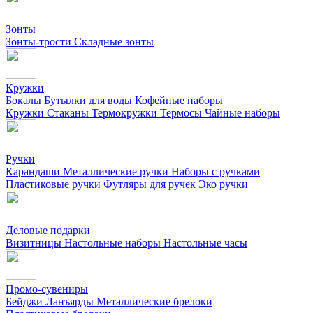
Зонты
Зонты-трости
Складные зонты
Кружки
Бокалы
Бутылки для воды
Кофейные наборы
Кружки
Стаканы
Термокружки
Термосы
Чайные наборы
Ручки
Карандаши
Металлические ручки
Наборы с ручками
Пластиковые ручки
Футляры для ручек
Эко ручки
Деловые подарки
Визитницы
Настольные наборы
Настольные часы
Промо-сувениры
Бейджи
Ланъярды
Металлические брелоки