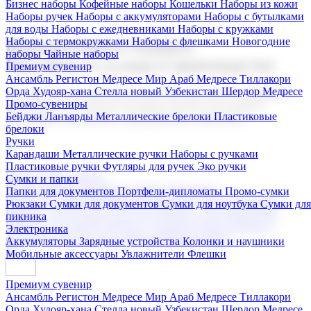
Бизнес наборы
Кофейные наборы
Кошельки
Наборы из кожи
Наборы ручек
Наборы с аккумуляторами
Наборы с бутылками
для воды
Наборы с ежедневниками
Наборы с кружками
Наборы с термокружками
Наборы с флешками
Новогодние
Корпоративные подарки
наборы
Чайные наборы
Поставка со склада и производство
Премиум сувенир
Ансамбль Регистон
Медресе Мир Араб
Медресе Тиллакори
Орда Худояр-хана
Стелла новый Узбекистан
Шердор Медресе
Мы предлагаем широкий выбор корпоративных подарков и
Промо-сувениры
сувениров с логотипом. В нашем каталоге вы найдете
Бейджи
Ланъярды
Металлические брелоки
Пластиковые
продукцию для бизнеса, мероприятия и клиентов.
брелоки
Ручки
Карандаши
Металлические ручки
Наборы с ручками
Пластиковые ручки
Футляры для ручек
Эко ручки
Подарочные наборы
Сумки и папки
Бизнес наборы
Кофейные наборы
Кошельки
Папки для документов
Портфели-дипломаты
Промо-сумки
Наборы из кожи
Наборы ручек
Наборы с аккумуляторами
Рюкзаки
Сумки для документов
Сумки для ноутбука
Сумки для
Наборы с бутылками для воды
Наборы с ежедневниками
пикника
Наборы с кружками
Наборы с термокружками
Наборы с
Электроника
флешками
Новогодние наборы
Чайные наборы
Аккумуляторы
Зарядные устройства
Колонки и наушники
Мобильные аксессуары
Увлажнители
Флешки
Премиум сувенир
Ансамбль Регистон
Медресе Мир Араб
Медресе Тиллакори
Орда Худояр-хана
Стелла новый Узбекистан
Шердор Медресе