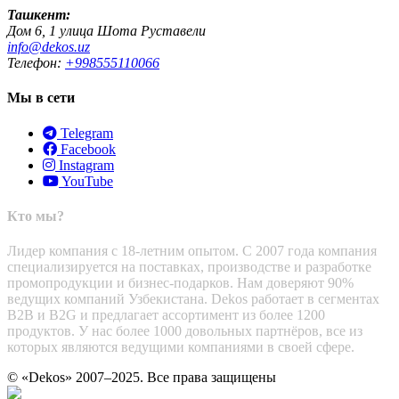
Ташкент:
Дом 6, 1 улица Шота Руставели
info@dekos.uz
Телефон:
+998555110066
Мы в сети
Telegram
Facebook
Instagram
YouTube
Кто мы?
Лидер компания с 18-летним опытом. С 2007 года компания
специализируется на поставках, производстве и разработке
промопродукции и бизнес-подарков. Нам доверяют 90%
ведущих компаний Узбекистана. Dekos работает в сегментах
B2B и B2G и предлагает ассортимент из более 1200
продуктов. У нас более 1000 довольных партнёров, все из
которых являются ведущими компаниями в своей сфере.
© «Dekos» 2007–2025. Все права защищены