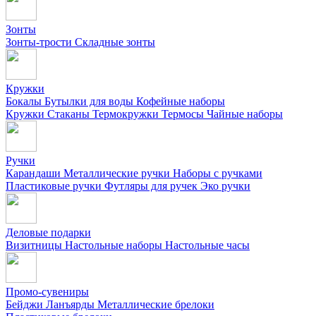
Зонты
Зонты-трости
Складные зонты
Кружки
Бокалы
Бутылки для воды
Кофейные наборы
Кружки
Стаканы
Термокружки
Термосы
Чайные наборы
Ручки
Карандаши
Металлические ручки
Наборы с ручками
Пластиковые ручки
Футляры для ручек
Эко ручки
Деловые подарки
Визитницы
Настольные наборы
Настольные часы
Промо-сувениры
Бейджи
Ланъярды
Металлические брелоки