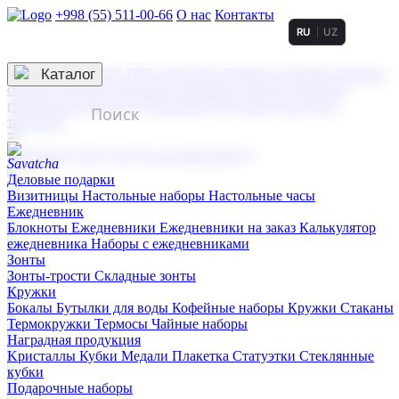
+998 (55) 511-00-66
О нас
Контакты
RU
UZ
Услуги по нанесению
3D гравировка
Каталог
UV DTF нанесение
Горячее тиснение
Заливка
смолой (Doming)
Лазерная гравировка мягкая
Лазерная
гравировка твердая
Сублимация
УФ-печать
Холодное
тиснение
☰
Контакты
О нас
Услуги по нанесению
Деловые подарки
Визитницы
Настольные наборы
Настольные часы
Ежедневник
Блокноты
Ежедневники
Ежедневники на заказ
Калькулятор
ежедневника
Наборы с ежедневниками
Зонты
Зонты-трости
Складные зонты
Кружки
Бокалы
Бутылки для воды
Кофейные наборы
Кружки
Стаканы
Термокружки
Термосы
Чайные наборы
Наградная продукция
Kристаллы
Кубки
Медали
Плакетка
Статуэтки
Стеклянные
кубки
Подарочные наборы