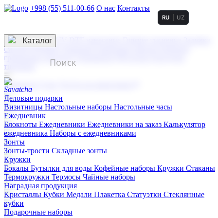
+998 (55) 511-00-66
О нас
Контакты
RU
UZ
Услуги по нанесению
3D гравировка
Каталог
UV DTF нанесение
Горячее тиснение
Заливка
смолой (Doming)
Лазерная гравировка мягкая
Лазерная
гравировка твердая
Сублимация
УФ-печать
Холодное
тиснение
☰
Контакты
О нас
Услуги по нанесению
Деловые подарки
Визитницы
Настольные наборы
Настольные часы
Ежедневник
Блокноты
Ежедневники
Ежедневники на заказ
Калькулятор
ежедневника
Наборы с ежедневниками
Зонты
Зонты-трости
Складные зонты
Кружки
Бокалы
Бутылки для воды
Кофейные наборы
Кружки
Стаканы
Термокружки
Термосы
Чайные наборы
Наградная продукция
Kристаллы
Кубки
Медали
Плакетка
Статуэтки
Стеклянные
кубки
Подарочные наборы