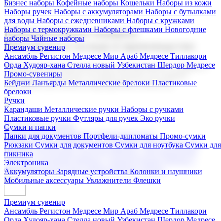
Бизнес наборы
Кофейные наборы
Кошельки
Наборы из кожи
Наборы ручек
Наборы с аккумуляторами
Наборы с бутылками
для воды
Наборы с ежедневниками
Наборы с кружками
Наборы с термокружками
Наборы с флешками
Новогодние
Корпоративные подарки
наборы
Чайные наборы
Поставка со склада и производство
Премиум сувенир
Ансамбль Регистон
Медресе Мир Араб
Медресе Тиллакори
Орда Худояр-хана
Стелла новый Узбекистан
Шердор Медресе
Мы предлагаем широкий выбор корпоративных подарков и
Промо-сувениры
сувениров с логотипом. В нашем каталоге вы найдете
Бейджи
Ланъярды
Металлические брелоки
Пластиковые
продукцию для бизнеса, мероприятия и клиентов.
брелоки
Ручки
Карандаши
Металлические ручки
Наборы с ручками
Пластиковые ручки
Футляры для ручек
Эко ручки
Подарочные наборы
Сумки и папки
Бизнес наборы
Кофейные наборы
Кошельки
Папки для документов
Портфели-дипломаты
Промо-сумки
Наборы из кожи
Наборы ручек
Наборы с аккумуляторами
Рюкзаки
Сумки для документов
Сумки для ноутбука
Сумки для
Наборы с бутылками для воды
Наборы с ежедневниками
пикника
Наборы с кружками
Наборы с термокружками
Наборы с
Электроника
флешками
Новогодние наборы
Чайные наборы
Аккумуляторы
Зарядные устройства
Колонки и наушники
Мобильные аксессуары
Увлажнители
Флешки
Премиум сувенир
Ансамбль Регистон
Медресе Мир Араб
Медресе Тиллакори
Орда Худояр-хана
Стелла новый Узбекистан
Шердор Медресе