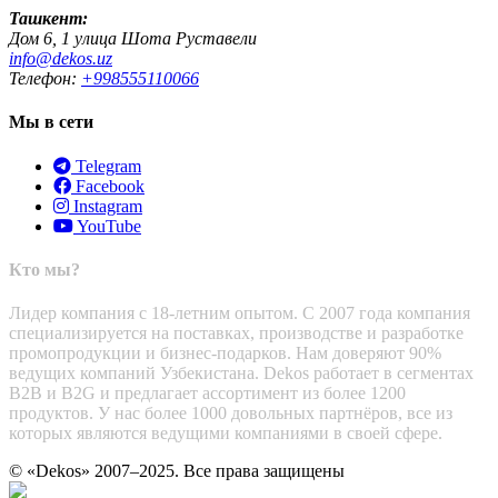
Ташкент:
Дом 6, 1 улица Шота Руставели
info@dekos.uz
Телефон:
+998555110066
Мы в сети
Telegram
Facebook
Instagram
YouTube
Кто мы?
Лидер компания с 18-летним опытом. С 2007 года компания
специализируется на поставках, производстве и разработке
промопродукции и бизнес-подарков. Нам доверяют 90%
ведущих компаний Узбекистана. Dekos работает в сегментах
B2B и B2G и предлагает ассортимент из более 1200
продуктов. У нас более 1000 довольных партнёров, все из
которых являются ведущими компаниями в своей сфере.
© «Dekos» 2007–2025. Все права защищены