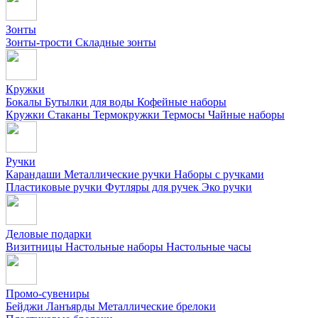
Зонты
Зонты-трости
Складные зонты
Кружки
Бокалы
Бутылки для воды
Кофейные наборы
Кружки
Стаканы
Термокружки
Термосы
Чайные наборы
Ручки
Карандаши
Металлические ручки
Наборы с ручками
Пластиковые ручки
Футляры для ручек
Эко ручки
Деловые подарки
Визитницы
Настольные наборы
Настольные часы
Промо-сувениры
Бейджи
Ланъярды
Металлические брелоки