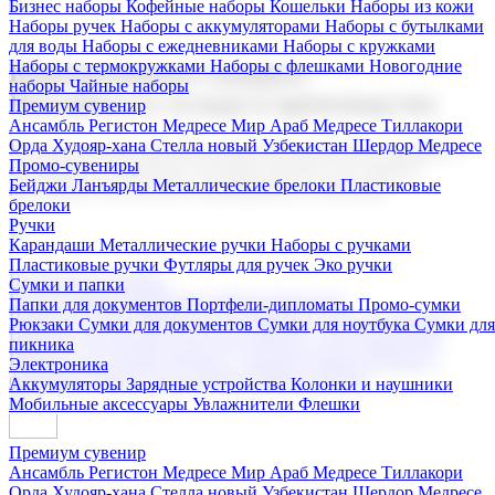
Бизнес наборы
Кофейные наборы
Кошельки
Наборы из кожи
Наборы ручек
Наборы с аккумуляторами
Наборы с бутылками
для воды
Наборы с ежедневниками
Наборы с кружками
Наборы с термокружками
Наборы с флешками
Новогодние
Корпоративные подарки
наборы
Чайные наборы
Поставка со склада и производство
Премиум сувенир
Ансамбль Регистон
Медресе Мир Араб
Медресе Тиллакори
Орда Худояр-хана
Стелла новый Узбекистан
Шердор Медресе
Мы предлагаем широкий выбор корпоративных подарков и
Промо-сувениры
сувениров с логотипом. В нашем каталоге вы найдете
Бейджи
Ланъярды
Металлические брелоки
Пластиковые
продукцию для бизнеса, мероприятия и клиентов.
брелоки
Ручки
Карандаши
Металлические ручки
Наборы с ручками
Пластиковые ручки
Футляры для ручек
Эко ручки
Подарочные наборы
Сумки и папки
Бизнес наборы
Кофейные наборы
Кошельки
Папки для документов
Портфели-дипломаты
Промо-сумки
Наборы из кожи
Наборы ручек
Наборы с аккумуляторами
Рюкзаки
Сумки для документов
Сумки для ноутбука
Сумки для
Наборы с бутылками для воды
Наборы с ежедневниками
пикника
Наборы с кружками
Наборы с термокружками
Наборы с
Электроника
флешками
Новогодние наборы
Чайные наборы
Аккумуляторы
Зарядные устройства
Колонки и наушники
Мобильные аксессуары
Увлажнители
Флешки
Премиум сувенир
Ансамбль Регистон
Медресе Мир Араб
Медресе Тиллакори
Орда Худояр-хана
Стелла новый Узбекистан
Шердор Медресе