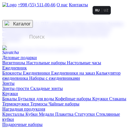
+998 (55) 511-00-66
О нас
Контакты
RU
UZ
Услуги по нанесению
3D гравировка
Каталог
UV DTF нанесение
Горячее тиснение
Заливка
смолой (Doming)
Лазерная гравировка мягкая
Лазерная
гравировка твердая
Сублимация
УФ-печать
Холодное
тиснение
☰
Контакты
О нас
Услуги по нанесению
Деловые подарки
Визитницы
Настольные наборы
Настольные часы
Ежедневник
Блокноты
Ежедневники
Ежедневники на заказ
Калькулятор
ежедневника
Наборы с ежедневниками
Зонты
Зонты-трости
Складные зонты
Кружки
Бокалы
Бутылки для воды
Кофейные наборы
Кружки
Стаканы
Термокружки
Термосы
Чайные наборы
Наградная продукция
Kристаллы
Кубки
Медали
Плакетка
Статуэтки
Стеклянные
кубки
Подарочные наборы