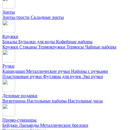
Зонты
Зонты-трости
Складные зонты
Кружки
Бокалы
Бутылки для воды
Кофейные наборы
Кружки
Стаканы
Термокружки
Термосы
Чайные наборы
Ручки
Карандаши
Металлические ручки
Наборы с ручками
Пластиковые ручки
Футляры для ручек
Эко ручки
Деловые подарки
Визитницы
Настольные наборы
Настольные часы
Промо-сувениры
Бейджи
Ланъярды
Металлические брелоки