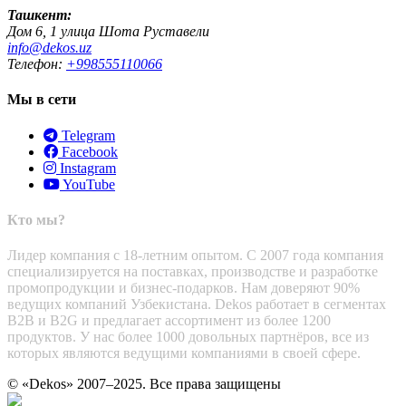
Ташкент:
Дом 6, 1 улица Шота Руставели
info@dekos.uz
Телефон:
+998555110066
Мы в сети
Telegram
Facebook
Instagram
YouTube
Кто мы?
Лидер компания с 18-летним опытом. С 2007 года компания
специализируется на поставках, производстве и разработке
промопродукции и бизнес-подарков. Нам доверяют 90%
ведущих компаний Узбекистана. Dekos работает в сегментах
B2B и B2G и предлагает ассортимент из более 1200
продуктов. У нас более 1000 довольных партнёров, все из
которых являются ведущими компаниями в своей сфере.
© «Dekos» 2007–2025. Все права защищены