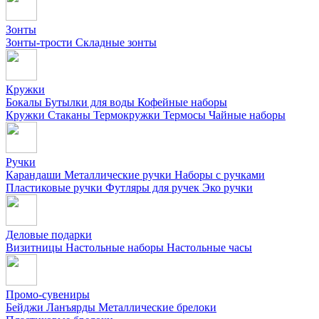
Зонты
Зонты-трости
Складные зонты
Кружки
Бокалы
Бутылки для воды
Кофейные наборы
Кружки
Стаканы
Термокружки
Термосы
Чайные наборы
Ручки
Карандаши
Металлические ручки
Наборы с ручками
Пластиковые ручки
Футляры для ручек
Эко ручки
Деловые подарки
Визитницы
Настольные наборы
Настольные часы
Промо-сувениры
Бейджи
Ланъярды
Металлические брелоки