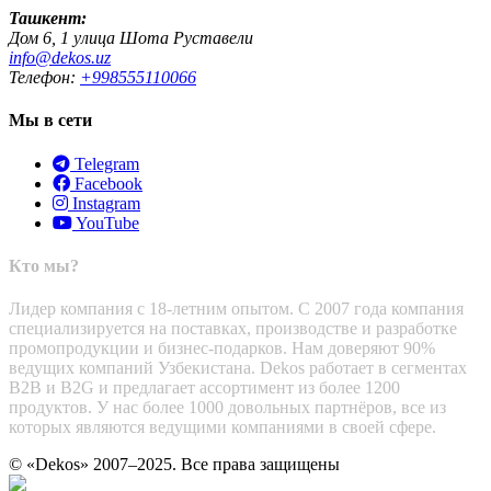
Ташкент:
Дом 6, 1 улица Шота Руставели
info@dekos.uz
Телефон:
+998555110066
Мы в сети
Telegram
Facebook
Instagram
YouTube
Кто мы?
Лидер компания с 18-летним опытом. С 2007 года компания
специализируется на поставках, производстве и разработке
промопродукции и бизнес-подарков. Нам доверяют 90%
ведущих компаний Узбекистана. Dekos работает в сегментах
B2B и B2G и предлагает ассортимент из более 1200
продуктов. У нас более 1000 довольных партнёров, все из
которых являются ведущими компаниями в своей сфере.
© «Dekos» 2007–2025. Все права защищены