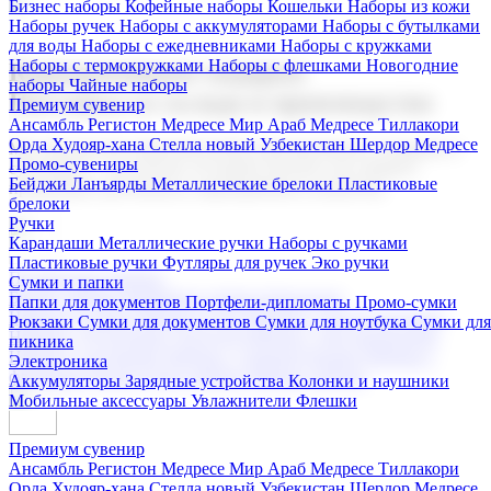
Бизнес наборы
Кофейные наборы
Кошельки
Наборы из кожи
Наборы ручек
Наборы с аккумуляторами
Наборы с бутылками
для воды
Наборы с ежедневниками
Наборы с кружками
Наборы с термокружками
Наборы с флешками
Новогодние
Корпоративные подарки
наборы
Чайные наборы
Поставка со склада и производство
Премиум сувенир
Ансамбль Регистон
Медресе Мир Араб
Медресе Тиллакори
Орда Худояр-хана
Стелла новый Узбекистан
Шердор Медресе
Мы предлагаем широкий выбор корпоративных подарков и
Промо-сувениры
сувениров с логотипом. В нашем каталоге вы найдете
Бейджи
Ланъярды
Металлические брелоки
Пластиковые
продукцию для бизнеса, мероприятия и клиентов.
брелоки
Ручки
Карандаши
Металлические ручки
Наборы с ручками
Пластиковые ручки
Футляры для ручек
Эко ручки
Подарочные наборы
Сумки и папки
Бизнес наборы
Кофейные наборы
Кошельки
Папки для документов
Портфели-дипломаты
Промо-сумки
Наборы из кожи
Наборы ручек
Наборы с аккумуляторами
Рюкзаки
Сумки для документов
Сумки для ноутбука
Сумки для
Наборы с бутылками для воды
Наборы с ежедневниками
пикника
Наборы с кружками
Наборы с термокружками
Наборы с
Электроника
флешками
Новогодние наборы
Чайные наборы
Аккумуляторы
Зарядные устройства
Колонки и наушники
Мобильные аксессуары
Увлажнители
Флешки
Премиум сувенир
Ансамбль Регистон
Медресе Мир Араб
Медресе Тиллакори
Орда Худояр-хана
Стелла новый Узбекистан
Шердор Медресе