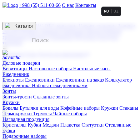
+998 (55) 511-00-66
О нас
Контакты
RU
UZ
Услуги по нанесению
3D гравировка
Каталог
UV DTF нанесение
Горячее тиснение
Заливка
смолой (Doming)
Лазерная гравировка мягкая
Лазерная
гравировка твердая
Сублимация
УФ-печать
Холодное
тиснение
☰
Контакты
О нас
Услуги по нанесению
Деловые подарки
Визитницы
Настольные наборы
Настольные часы
Ежедневник
Блокноты
Ежедневники
Ежедневники на заказ
Калькулятор
ежедневника
Наборы с ежедневниками
Зонты
Зонты-трости
Складные зонты
Кружки
Бокалы
Бутылки для воды
Кофейные наборы
Кружки
Стаканы
Термокружки
Термосы
Чайные наборы
Наградная продукция
Kристаллы
Кубки
Медали
Плакетка
Статуэтки
Стеклянные
кубки
Подарочные наборы