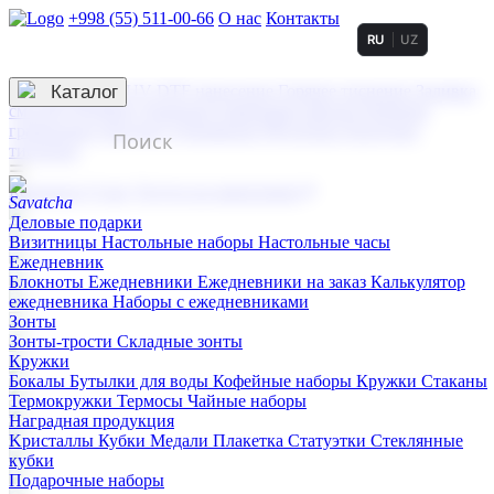
+998 (55) 511-00-66
О нас
Контакты
RU
UZ
Услуги по нанесению
3D гравировка
Каталог
UV DTF нанесение
Горячее тиснение
Заливка
смолой (Doming)
Лазерная гравировка мягкая
Лазерная
гравировка твердая
Сублимация
УФ-печать
Холодное
тиснение
☰
Контакты
О нас
Услуги по нанесению
Деловые подарки
Визитницы
Настольные наборы
Настольные часы
Ежедневник
Блокноты
Ежедневники
Ежедневники на заказ
Калькулятор
ежедневника
Наборы с ежедневниками
Зонты
Зонты-трости
Складные зонты
Кружки
Бокалы
Бутылки для воды
Кофейные наборы
Кружки
Стаканы
Термокружки
Термосы
Чайные наборы
Наградная продукция
Kристаллы
Кубки
Медали
Плакетка
Статуэтки
Стеклянные
кубки
Подарочные наборы