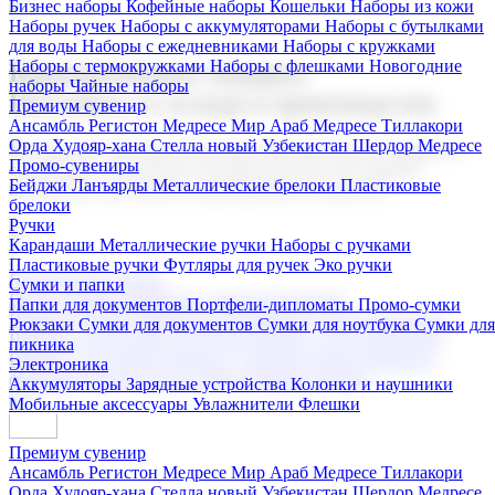
Бизнес наборы
Кофейные наборы
Кошельки
Наборы из кожи
Наборы ручек
Наборы с аккумуляторами
Наборы с бутылками
для воды
Наборы с ежедневниками
Наборы с кружками
Наборы с термокружками
Наборы с флешками
Новогодние
Корпоративные подарки
наборы
Чайные наборы
Поставка со склада и производство
Премиум сувенир
Ансамбль Регистон
Медресе Мир Араб
Медресе Тиллакори
Орда Худояр-хана
Стелла новый Узбекистан
Шердор Медресе
Мы предлагаем широкий выбор корпоративных подарков и
Промо-сувениры
сувениров с логотипом. В нашем каталоге вы найдете
Бейджи
Ланъярды
Металлические брелоки
Пластиковые
продукцию для бизнеса, мероприятия и клиентов.
брелоки
Ручки
Карандаши
Металлические ручки
Наборы с ручками
Пластиковые ручки
Футляры для ручек
Эко ручки
Подарочные наборы
Сумки и папки
Бизнес наборы
Кофейные наборы
Кошельки
Папки для документов
Портфели-дипломаты
Промо-сумки
Наборы из кожи
Наборы ручек
Наборы с аккумуляторами
Рюкзаки
Сумки для документов
Сумки для ноутбука
Сумки для
Наборы с бутылками для воды
Наборы с ежедневниками
пикника
Наборы с кружками
Наборы с термокружками
Наборы с
Электроника
флешками
Новогодние наборы
Чайные наборы
Аккумуляторы
Зарядные устройства
Колонки и наушники
Мобильные аксессуары
Увлажнители
Флешки
Премиум сувенир
Ансамбль Регистон
Медресе Мир Араб
Медресе Тиллакори
Орда Худояр-хана
Стелла новый Узбекистан
Шердор Медресе