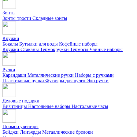
Зонты
Зонты-трости
Складные зонты
Кружки
Бокалы
Бутылки для воды
Кофейные наборы
Кружки
Стаканы
Термокружки
Термосы
Чайные наборы
Ручки
Карандаши
Металлические ручки
Наборы с ручками
Пластиковые ручки
Футляры для ручек
Эко ручки
Деловые подарки
Визитницы
Настольные наборы
Настольные часы
Промо-сувениры
Бейджи
Ланъярды
Металлические брелоки