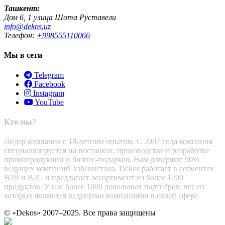
Ташкент:
Дом 6, 1 улица Шота Руставели
info@dekos.uz
Телефон:
+998555110066
Мы в сети
Telegram
Facebook
Instagram
YouTube
Кто мы?
Лидер компания с 18-летним опытом. С 2007 года компания
специализируется на поставках, производстве и разработке
промопродукции и бизнес-подарков. Нам доверяют 90%
ведущих компаний Узбекистана. Dekos работает в сегментах
B2B и B2G и предлагает ассортимент из более 1200
продуктов. У нас более 1000 довольных партнёров, все из
которых являются ведущими компаниями в своей сфере.
© «Dekos» 2007–2025. Все права защищены