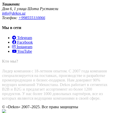
Ташкент:
Дом 6, 1 улица Шота Руставели
info@dekos.uz
Телефон:
+998555110066
Мы в сети
Telegram
Facebook
Instagram
YouTube
Кто мы?
Лидер компания с 18-летним опытом. С 2007 года компания
специализируется на поставках, производстве и разработке
промопродукции и бизнес-подарков. Нам доверяют 90%
ведущих компаний Узбекистана. Dekos работает в сегментах
B2B и B2G и предлагает ассортимент из более 1200
продуктов. У нас более 1000 довольных партнёров, все из
которых являются ведущими компаниями в своей сфере.
© «Dekos» 2007–2025. Все права защищены