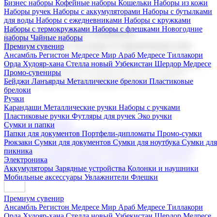
Бизнес наборы
Кофейные наборы
Кошельки
Наборы из кожи
Наборы ручек
Наборы с аккумуляторами
Наборы с бутылками
для воды
Наборы с ежедневниками
Наборы с кружками
Наборы с термокружками
Наборы с флешками
Новогодние
Корпоративные подарки
наборы
Чайные наборы
Поставка со склада и производство
Премиум сувенир
Ансамбль Регистон
Медресе Мир Араб
Медресе Тиллакори
Орда Худояр-хана
Стелла новый Узбекистан
Шердор Медресе
Мы предлагаем широкий выбор корпоративных подарков и
Промо-сувениры
сувениров с логотипом. В нашем каталоге вы найдете
Бейджи
Ланъярды
Металлические брелоки
Пластиковые
продукцию для бизнеса, мероприятия и клиентов.
брелоки
Ручки
Карандаши
Металлические ручки
Наборы с ручками
Пластиковые ручки
Футляры для ручек
Эко ручки
Подарочные наборы
Сумки и папки
Бизнес наборы
Кофейные наборы
Кошельки
Папки для документов
Портфели-дипломаты
Промо-сумки
Наборы из кожи
Наборы ручек
Наборы с аккумуляторами
Рюкзаки
Сумки для документов
Сумки для ноутбука
Сумки для
Наборы с бутылками для воды
Наборы с ежедневниками
пикника
Наборы с кружками
Наборы с термокружками
Наборы с
Электроника
флешками
Новогодние наборы
Чайные наборы
Аккумуляторы
Зарядные устройства
Колонки и наушники
Мобильные аксессуары
Увлажнители
Флешки
Премиум сувенир
Ансамбль Регистон
Медресе Мир Араб
Медресе Тиллакори
Орда Худояр-хана
Стелла новый Узбекистан
Шердор Медресе