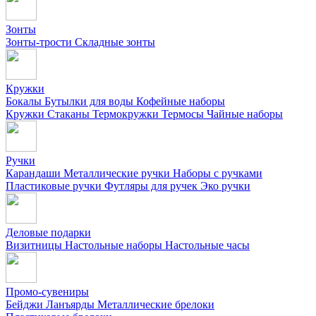
Зонты
Зонты-трости
Складные зонты
Кружки
Бокалы
Бутылки для воды
Кофейные наборы
Кружки
Стаканы
Термокружки
Термосы
Чайные наборы
Ручки
Карандаши
Металлические ручки
Наборы с ручками
Пластиковые ручки
Футляры для ручек
Эко ручки
Деловые подарки
Визитницы
Настольные наборы
Настольные часы
Промо-сувениры
Бейджи
Ланъярды
Металлические брелоки