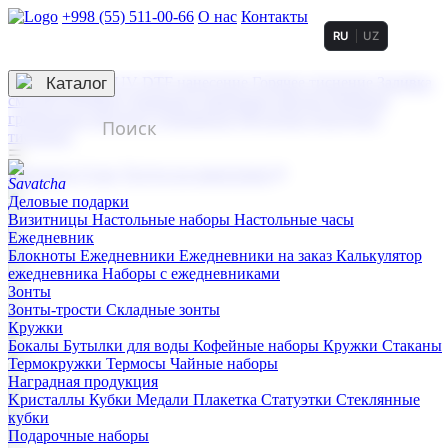
+998 (55) 511-00-66
О нас
Контакты
RU
UZ
Услуги по нанесению
3D гравировка
Каталог
UV DTF нанесение
Горячее тиснение
Заливка
смолой (Doming)
Лазерная гравировка мягкая
Лазерная
гравировка твердая
Сублимация
УФ-печать
Холодное
тиснение
☰
Контакты
О нас
Услуги по нанесению
Деловые подарки
Визитницы
Настольные наборы
Настольные часы
Ежедневник
Блокноты
Ежедневники
Ежедневники на заказ
Калькулятор
ежедневника
Наборы с ежедневниками
Зонты
Зонты-трости
Складные зонты
Кружки
Бокалы
Бутылки для воды
Кофейные наборы
Кружки
Стаканы
Термокружки
Термосы
Чайные наборы
Наградная продукция
Kристаллы
Кубки
Медали
Плакетка
Статуэтки
Стеклянные
кубки
Подарочные наборы