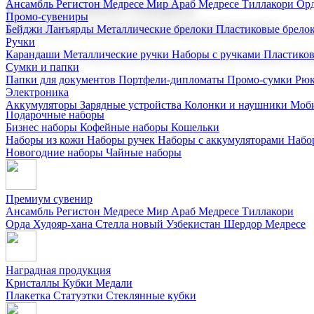
Ансамбль Регистон
Медресе Мир Араб
Медресе Тиллакори
Орд
Корпоративные подарки
Промо-сувениры
Поставка со склада и производство
Бейджи
Ланъярды
Металлические брелоки
Пластиковые брело
Ручки
Карандаши
Металлические ручки
Наборы с ручками
Пластико
Мы предлагаем широкий выбор корпоративных подарков и суве
Сумки и папки
Папки для документов
Портфели-дипломаты
Промо-сумки
Рюк
Электроника
Аккумуляторы
Зарядные устройства
Колонки и наушники
Моби
Подарочные наборы
Бизнес наборы
Кофейные наборы
Кошельки
Наборы из кожи
Наборы ручек
Наборы с аккумуляторами
Набо
Новогодние наборы
Чайные наборы
Премиум сувенир
Ансамбль Регистон
Медресе Мир Араб
Медресе Тиллакори
Орда Худояр-хана
Стелла новый Узбекистан
Шердор Медресе
Наградная продукция
Kристаллы
Кубки
Медали
Плакетка
Статуэтки
Стеклянные кубки