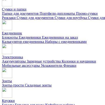
Сумки и папки
Папки для документов
Портфели-дипломаты
Промо-сумки
Рюкзаки
Сумки для документов
Сумки для ноутбука
Сумки для
Ежедневник
Блокноты
Ежедневники
Ежедневники на заказ
Калькулятор ежедневника
Наборы с ежедневниками
Электроника
Аккумуляторы
Зарядные устройства
Колонки и наушники
Мобильные аксессуары
Увлажнители
Флешки
Зонты
Зонты-трости
Складные зонты
Кружки
Бокалы
Бутылки для воды
Кофейные наборы