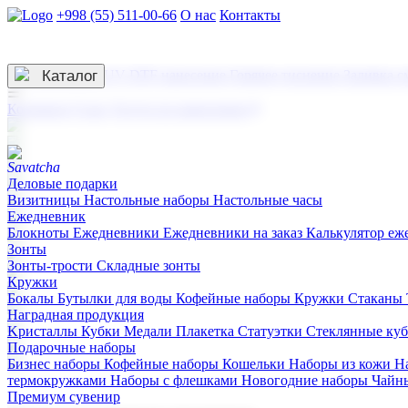
+998 (55) 511-00-66
О нас
Контакты
Услуги по нанесению
3D гравировка
Каталог
UV DTF нанесение
Горячее тиснение
Заливка с
☰
Контакты
О нас
Услуги по нанесению
Деловые подарки
Визитницы
Настольные наборы
Настольные часы
Ежедневник
Блокноты
Ежедневники
Ежедневники на заказ
Калькулятор еж
Зонты
Зонты-трости
Складные зонты
Кружки
Бокалы
Бутылки для воды
Кофейные наборы
Кружки
Стаканы
Наградная продукция
Kристаллы
Кубки
Медали
Плакетка
Статуэтки
Стеклянные ку
Подарочные наборы
Бизнес наборы
Кофейные наборы
Кошельки
Наборы из кожи
Н
термокружками
Наборы с флешками
Новогодние наборы
Чайн
Премиум сувенир