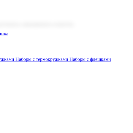
 бизнеса, мероприятия и клиентов.
ника
ружками
Наборы с термокружками
Наборы с флешками