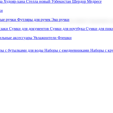
а Худояр-хана
Стелла новый Узбекистан
Шердор Медресе
ки
вые ручки
Футляры для ручек
Эко ручки
ниров с логотипом. В нашем каталоге вы найдете продукцию для
заки
Сумки для документов
Сумки для ноутбука
Сумки для пик
льные аксессуары
Увлажнители
Флешки
ры с бутылками для воды
Наборы с ежедневниками
Наборы с к