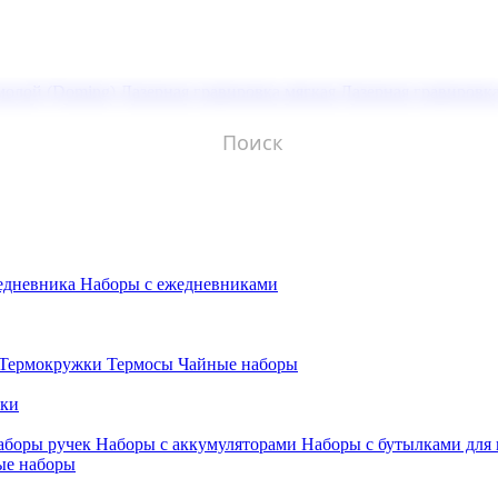
молой (Doming)
Лазерная гравировка мягкая
Лазерная гравировк
едневника
Наборы с ежедневниками
Термокружки
Термосы
Чайные наборы
бки
аборы ручек
Наборы с аккумуляторами
Наборы с бутылками для
ые наборы