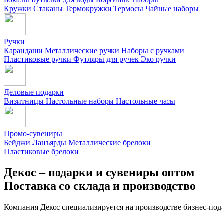
Кружки
Стаканы
Термокружки
Термосы
Чайные наборы
Ручки
Карандаши
Металлические ручки
Наборы с ручками
Пластиковые ручки
Футляры для ручек
Эко ручки
Деловые подарки
Визитницы
Настольные наборы
Настольные часы
Промо-сувениры
Бейджи
Ланъярды
Металлические брелоки
Пластиковые брелоки
Декос – подарки и сувениры оптом
Поставка со склада и производство
Компания Декос специализируется на производстве бизнес-под