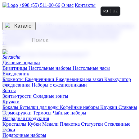
+998 (55) 511-00-66
О нас
Контакты
RU
UZ
Услуги по нанесению
3D гравировка
Каталог
UV DTF нанесение
Горячее тиснение
Заливка
смолой (Doming)
Лазерная гравировка мягкая
Лазерная
гравировка твердая
Сублимация
УФ-печать
Холодное
тиснение
☰
Контакты
О нас
Услуги по нанесению
Деловые подарки
Визитницы
Настольные наборы
Настольные часы
Ежедневник
Блокноты
Ежедневники
Ежедневники на заказ
Калькулятор
ежедневника
Наборы с ежедневниками
Зонты
Зонты-трости
Складные зонты
Кружки
Бокалы
Бутылки для воды
Кофейные наборы
Кружки
Стаканы
Термокружки
Термосы
Чайные наборы
Наградная продукция
Kристаллы
Кубки
Медали
Плакетка
Статуэтки
Стеклянные
кубки
Подарочные наборы