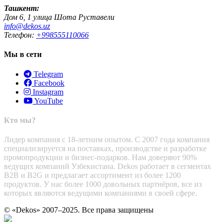
Ташкент:
Дом 6, 1 улица Шота Руставели
info@dekos.uz
Телефон:
+998555110066
Мы в сети
Telegram
Facebook
Instagram
YouTube
Кто мы?
Лидер компания с 18-летним опытом. С 2007 года компания
специализируется на поставках, производстве и разработке
промопродукции и бизнес-подарков. Нам доверяют 90%
ведущих компаний Узбекистана. Dekos работает в сегментах
B2B и B2G и предлагает ассортимент из более 1200
продуктов. У нас более 1000 довольных партнёров, все из
которых являются ведущими компаниями в своей сфере.
© «Dekos» 2007–2025. Все права защищены