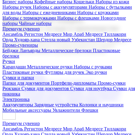
Бизнес наборы
Кофейные наборы
Кошельки
Наборы из кожи
Наборы ручек
Наборы с аккумуляторами
Наборы с бутылками
для воды
Наборы с ежедневниками
Наборы с кружками
Наборы с термокружками
Наборы с флешками
Новогодние
Корпоративные подарки
наборы
Чайные наборы
Поставка со склада и производство
Премиум сувенир
Ансамбль Регистон
Медресе Мир Араб
Медресе Тиллакори
Орда Худояр-хана
Стелла новый Узбекистан
Шердор Медресе
Мы предлагаем широкий выбор корпоративных подарков и
Промо-сувениры
сувениров с логотипом. В нашем каталоге вы найдете
Бейджи
Ланъярды
Металлические брелоки
Пластиковые
продукцию для бизнеса, мероприятия и клиентов.
брелоки
Ручки
Карандаши
Металлические ручки
Наборы с ручками
Пластиковые ручки
Футляры для ручек
Эко ручки
Подарочные наборы
Сумки и папки
Бизнес наборы
Кофейные наборы
Кошельки
Папки для документов
Портфели-дипломаты
Промо-сумки
Наборы из кожи
Наборы ручек
Наборы с аккумуляторами
Рюкзаки
Сумки для документов
Сумки для ноутбука
Сумки для
Наборы с бутылками для воды
Наборы с ежедневниками
пикника
Наборы с кружками
Наборы с термокружками
Наборы с
Электроника
флешками
Новогодние наборы
Чайные наборы
Аккумуляторы
Зарядные устройства
Колонки и наушники
Мобильные аксессуары
Увлажнители
Флешки
Премиум сувенир
Ансамбль Регистон
Медресе Мир Араб
Медресе Тиллакори
Орда Худояр-хана
Стелла новый Узбекистан
Шердор Медресе