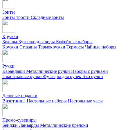
Зонты
Зонты-трости
Складные зонты
Кружки
Бокалы
Бутылки для воды
Кофейные наборы
Кружки
Стаканы
Термокружки
Термосы
Чайные наборы
Ручки
Карандаши
Металлические ручки
Наборы с ручками
Пластиковые ручки
Футляры для ручек
Эко ручки
Деловые подарки
Визитницы
Настольные наборы
Настольные часы
Промо-сувениры
Бейджи
Ланъярды
Металлические брелоки