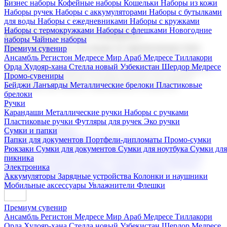
Бизнес наборы
Кофейные наборы
Кошельки
Наборы из кожи
Наборы ручек
Наборы с аккумуляторами
Наборы с бутылками
для воды
Наборы с ежедневниками
Наборы с кружками
Наборы с термокружками
Наборы с флешками
Новогодние
Корпоративные подарки
наборы
Чайные наборы
Поставка со склада и производство
Премиум сувенир
Ансамбль Регистон
Медресе Мир Араб
Медресе Тиллакори
Орда Худояр-хана
Стелла новый Узбекистан
Шердор Медресе
Мы предлагаем широкий выбор корпоративных подарков и
Промо-сувениры
сувениров с логотипом. В нашем каталоге вы найдете
Бейджи
Ланъярды
Металлические брелоки
Пластиковые
продукцию для бизнеса, мероприятия и клиентов.
брелоки
Ручки
Карандаши
Металлические ручки
Наборы с ручками
Пластиковые ручки
Футляры для ручек
Эко ручки
Подарочные наборы
Сумки и папки
Бизнес наборы
Кофейные наборы
Кошельки
Папки для документов
Портфели-дипломаты
Промо-сумки
Наборы из кожи
Наборы ручек
Наборы с аккумуляторами
Рюкзаки
Сумки для документов
Сумки для ноутбука
Сумки для
Наборы с бутылками для воды
Наборы с ежедневниками
пикника
Наборы с кружками
Наборы с термокружками
Наборы с
Электроника
флешками
Новогодние наборы
Чайные наборы
Аккумуляторы
Зарядные устройства
Колонки и наушники
Мобильные аксессуары
Увлажнители
Флешки
Премиум сувенир
Ансамбль Регистон
Медресе Мир Араб
Медресе Тиллакори
Орда Худояр-хана
Стелла новый Узбекистан
Шердор Медресе