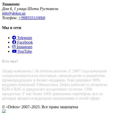
Ташкент:
Дом 6, 1 улица Шота Руставели
info@dekos.uz
Телефон:
+998555110066
Мы в сети
Telegram
Facebook
Instagram
YouTube
Кто мы?
Лидер компания с 18-летним опытом. С 2007 года компания
специализируется на поставках, производстве и разработке
промопродукции и бизнес-подарков. Нам доверяют 90%
ведущих компаний Узбекистана. Dekos работает в сегментах
B2B и B2G и предлагает ассортимент из более 1200
продуктов. У нас более 1000 довольных партнёров, все из
которых являются ведущими компаниями в своей сфере.
© «Dekos» 2007–2025. Все права защищены