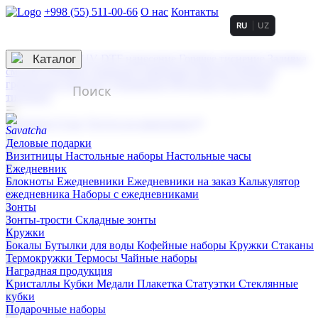
+998 (55) 511-00-66
О нас
Контакты
RU
UZ
Услуги по нанесению
3D гравировка
Каталог
UV DTF нанесение
Горячее тиснение
Заливка
смолой (Doming)
Лазерная гравировка мягкая
Лазерная
гравировка твердая
Сублимация
УФ-печать
Холодное
тиснение
☰
Контакты
О нас
Услуги по нанесению
Деловые подарки
Визитницы
Настольные наборы
Настольные часы
Ежедневник
Блокноты
Ежедневники
Ежедневники на заказ
Калькулятор
ежедневника
Наборы с ежедневниками
Зонты
Зонты-трости
Складные зонты
Кружки
Бокалы
Бутылки для воды
Кофейные наборы
Кружки
Стаканы
Термокружки
Термосы
Чайные наборы
Наградная продукция
Kристаллы
Кубки
Медали
Плакетка
Статуэтки
Стеклянные
кубки
Подарочные наборы