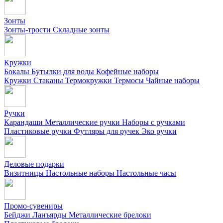
Зонты
Зонты-трости
Складные зонты
Кружки
Бокалы
Бутылки для воды
Кофейные наборы
Кружки
Стаканы
Термокружки
Термосы
Чайные наборы
Ручки
Карандаши
Металлические ручки
Наборы с ручками
Пластиковые ручки
Футляры для ручек
Эко ручки
Деловые подарки
Визитницы
Настольные наборы
Настольные часы
Промо-сувениры
Бейджи
Ланъярды
Металлические брелоки