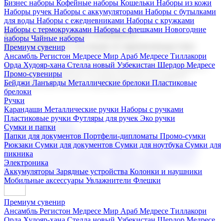
Бизнес наборы
Кофейные наборы
Кошельки
Наборы из кожи
Наборы ручек
Наборы с аккумуляторами
Наборы с бутылками
для воды
Наборы с ежедневниками
Наборы с кружками
Наборы с термокружками
Наборы с флешками
Новогодние
Корпоративные подарки
наборы
Чайные наборы
Поставка со склада и производство
Премиум сувенир
Ансамбль Регистон
Медресе Мир Араб
Медресе Тиллакори
Орда Худояр-хана
Стелла новый Узбекистан
Шердор Медресе
Мы предлагаем широкий выбор корпоративных подарков и
Промо-сувениры
сувениров с логотипом. В нашем каталоге вы найдете
Бейджи
Ланъярды
Металлические брелоки
Пластиковые
продукцию для бизнеса, мероприятия и клиентов.
брелоки
Ручки
Карандаши
Металлические ручки
Наборы с ручками
Пластиковые ручки
Футляры для ручек
Эко ручки
Подарочные наборы
Сумки и папки
Бизнес наборы
Кофейные наборы
Кошельки
Папки для документов
Портфели-дипломаты
Промо-сумки
Наборы из кожи
Наборы ручек
Наборы с аккумуляторами
Рюкзаки
Сумки для документов
Сумки для ноутбука
Сумки для
Наборы с бутылками для воды
Наборы с ежедневниками
пикника
Наборы с кружками
Наборы с термокружками
Наборы с
Электроника
флешками
Новогодние наборы
Чайные наборы
Аккумуляторы
Зарядные устройства
Колонки и наушники
Мобильные аксессуары
Увлажнители
Флешки
Премиум сувенир
Ансамбль Регистон
Медресе Мир Араб
Медресе Тиллакори
Орда Худояр-хана
Стелла новый Узбекистан
Шердор Медресе