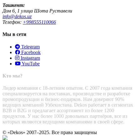
Ташкент:
Дом 6, 1 улица Шота Руставели
info@dekos.uz
Телефон:
+998555110066
Мы в сети
Telegram
Facebook
Instagram
YouTube
Кто мы?
Лидер компания с 18-летним опытом. С 2007 года компания
специализируется на поставках, производстве и разработке
промопродукции и бизнес-подарков. Нам доверяют 90%
ведущих компаний Узбекистана. Dekos работает в сегментах
B2B и B2G и предлагает ассортимент из более 1200
продуктов. У нас более 1000 довольных партнёров, все из
которых являются ведущими компаниями в своей сфере.
© «Dekos» 2007–2025. Все права защищены