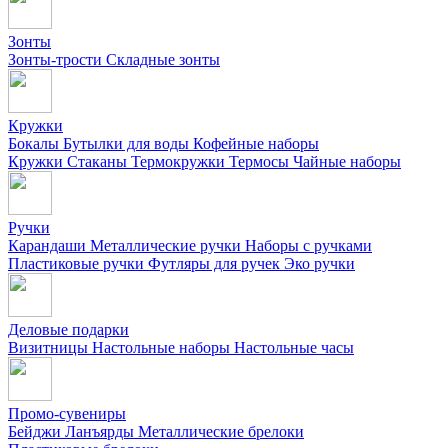
Зонты
Зонты-трости
Складные зонты
Кружки
Бокалы
Бутылки для воды
Кофейные наборы
Кружки
Стаканы
Термокружки
Термосы
Чайные наборы
Ручки
Карандаши
Металлические ручки
Наборы с ручками
Пластиковые ручки
Футляры для ручек
Эко ручки
Деловые подарки
Визитницы
Настольные наборы
Настольные часы
Промо-сувениры
Бейджи
Ланъярды
Металлические брелоки