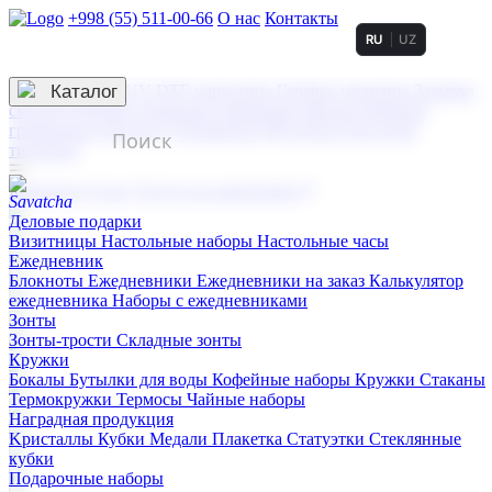
+998 (55) 511-00-66
О нас
Контакты
RU
UZ
Услуги по нанесению
3D гравировка
Каталог
UV DTF нанесение
Горячее тиснение
Заливка
смолой (Doming)
Лазерная гравировка мягкая
Лазерная
гравировка твердая
Сублимация
УФ-печать
Холодное
тиснение
☰
Контакты
О нас
Услуги по нанесению
Деловые подарки
Визитницы
Настольные наборы
Настольные часы
Ежедневник
Блокноты
Ежедневники
Ежедневники на заказ
Калькулятор
ежедневника
Наборы с ежедневниками
Зонты
Зонты-трости
Складные зонты
Кружки
Бокалы
Бутылки для воды
Кофейные наборы
Кружки
Стаканы
Термокружки
Термосы
Чайные наборы
Наградная продукция
Kристаллы
Кубки
Медали
Плакетка
Статуэтки
Стеклянные
кубки
Подарочные наборы