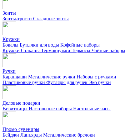
Зонты
Зонты-трости
Складные зонты
Кружки
Бокалы
Бутылки для воды
Кофейные наборы
Кружки
Стаканы
Термокружки
Термосы
Чайные наборы
Ручки
Карандаши
Металлические ручки
Наборы с ручками
Пластиковые ручки
Футляры для ручек
Эко ручки
Деловые подарки
Визитницы
Настольные наборы
Настольные часы
Промо-сувениры
Бейджи
Ланъярды
Металлические брелоки