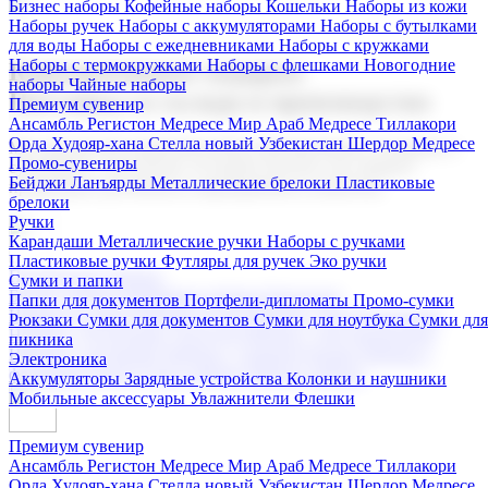
Бизнес наборы
Кофейные наборы
Кошельки
Наборы из кожи
Наборы ручек
Наборы с аккумуляторами
Наборы с бутылками
для воды
Наборы с ежедневниками
Наборы с кружками
Наборы с термокружками
Наборы с флешками
Новогодние
Корпоративные подарки
наборы
Чайные наборы
Поставка со склада и производство
Премиум сувенир
Ансамбль Регистон
Медресе Мир Араб
Медресе Тиллакори
Орда Худояр-хана
Стелла новый Узбекистан
Шердор Медресе
Мы предлагаем широкий выбор корпоративных подарков и
Промо-сувениры
сувениров с логотипом. В нашем каталоге вы найдете
Бейджи
Ланъярды
Металлические брелоки
Пластиковые
продукцию для бизнеса, мероприятия и клиентов.
брелоки
Ручки
Карандаши
Металлические ручки
Наборы с ручками
Пластиковые ручки
Футляры для ручек
Эко ручки
Подарочные наборы
Сумки и папки
Бизнес наборы
Кофейные наборы
Кошельки
Папки для документов
Портфели-дипломаты
Промо-сумки
Наборы из кожи
Наборы ручек
Наборы с аккумуляторами
Рюкзаки
Сумки для документов
Сумки для ноутбука
Сумки для
Наборы с бутылками для воды
Наборы с ежедневниками
пикника
Наборы с кружками
Наборы с термокружками
Наборы с
Электроника
флешками
Новогодние наборы
Чайные наборы
Аккумуляторы
Зарядные устройства
Колонки и наушники
Мобильные аксессуары
Увлажнители
Флешки
Премиум сувенир
Ансамбль Регистон
Медресе Мир Араб
Медресе Тиллакори
Орда Худояр-хана
Стелла новый Узбекистан
Шердор Медресе