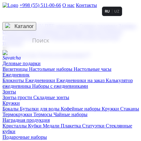
+998 (55) 511-00-66
О нас
Контакты
RU
UZ
Услуги по нанесению
3D гравировка
Каталог
UV DTF нанесение
Горячее тиснение
Заливка
смолой (Doming)
Лазерная гравировка мягкая
Лазерная
гравировка твердая
Сублимация
УФ-печать
Холодное
тиснение
☰
Контакты
О нас
Услуги по нанесению
Деловые подарки
Визитницы
Настольные наборы
Настольные часы
Ежедневник
Блокноты
Ежедневники
Ежедневники на заказ
Калькулятор
ежедневника
Наборы с ежедневниками
Зонты
Зонты-трости
Складные зонты
Кружки
Бокалы
Бутылки для воды
Кофейные наборы
Кружки
Стаканы
Термокружки
Термосы
Чайные наборы
Наградная продукция
Kристаллы
Кубки
Медали
Плакетка
Статуэтки
Стеклянные
кубки
Подарочные наборы