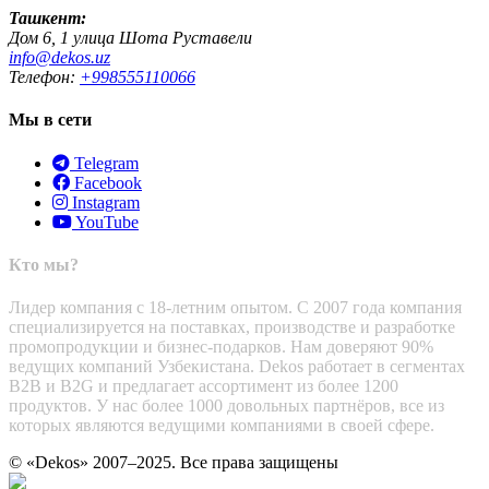
Ташкент:
Дом 6, 1 улица Шота Руставели
info@dekos.uz
Телефон:
+998555110066
Мы в сети
Telegram
Facebook
Instagram
YouTube
Кто мы?
Лидер компания с 18-летним опытом. С 2007 года компания
специализируется на поставках, производстве и разработке
промопродукции и бизнес-подарков. Нам доверяют 90%
ведущих компаний Узбекистана. Dekos работает в сегментах
B2B и B2G и предлагает ассортимент из более 1200
продуктов. У нас более 1000 довольных партнёров, все из
которых являются ведущими компаниями в своей сфере.
© «Dekos» 2007–2025. Все права защищены