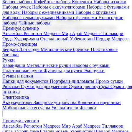
Бизнес наборы
Кофейные наборы
Кошельки
Наборы из кожи
Наборы ручек
Наборы с аккумуляторами
Наборы с бутылками
для воды
Наборы с ежедневниками
Наборы с кружками
Наборы с термокружками
Наборы с флешками
Новогодние
Корпоративные подарки
наборы
Чайные наборы
Поставка со склада и производство
Премиум сувенир
Ансамбль Регистон
Медресе Мир Араб
Медресе Тиллакори
Орда Худояр-хана
Стелла новый Узбекистан
Шердор Медресе
Мы предлагаем широкий выбор корпоративных подарков и
Промо-сувениры
сувениров с логотипом. В нашем каталоге вы найдете
Бейджи
Ланъярды
Металлические брелоки
Пластиковые
продукцию для бизнеса, мероприятия и клиентов.
брелоки
Ручки
Карандаши
Металлические ручки
Наборы с ручками
Пластиковые ручки
Футляры для ручек
Эко ручки
Подарочные наборы
Сумки и папки
Бизнес наборы
Кофейные наборы
Кошельки
Папки для документов
Портфели-дипломаты
Промо-сумки
Наборы из кожи
Наборы ручек
Наборы с аккумуляторами
Рюкзаки
Сумки для документов
Сумки для ноутбука
Сумки для
Наборы с бутылками для воды
Наборы с ежедневниками
пикника
Наборы с кружками
Наборы с термокружками
Наборы с
Электроника
флешками
Новогодние наборы
Чайные наборы
Аккумуляторы
Зарядные устройства
Колонки и наушники
Мобильные аксессуары
Увлажнители
Флешки
Премиум сувенир
Ансамбль Регистон
Медресе Мир Араб
Медресе Тиллакори
Орда Худояр-хана
Стелла новый Узбекистан
Шердор Медресе