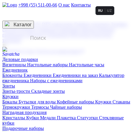
+998 (55) 511-00-66
О нас
Контакты
RU
UZ
Услуги по нанесению
3D гравировка
Каталог
UV DTF нанесение
Горячее тиснение
Заливка
смолой (Doming)
Лазерная гравировка мягкая
Лазерная
гравировка твердая
Сублимация
УФ-печать
Холодное
тиснение
☰
Контакты
О нас
Услуги по нанесению
Деловые подарки
Визитницы
Настольные наборы
Настольные часы
Ежедневник
Блокноты
Ежедневники
Ежедневники на заказ
Калькулятор
ежедневника
Наборы с ежедневниками
Зонты
Зонты-трости
Складные зонты
Кружки
Бокалы
Бутылки для воды
Кофейные наборы
Кружки
Стаканы
Термокружки
Термосы
Чайные наборы
Наградная продукция
Kристаллы
Кубки
Медали
Плакетка
Статуэтки
Стеклянные
кубки
Подарочные наборы