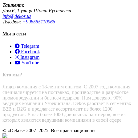
Ташкент:
Дом 6, 1 улица Шота Руставели
info@dekos.uz
Телефон:
+998555110066
Мы в сети
Telegram
Facebook
Instagram
YouTube
Кто мы?
Лидер компания с 18-летним опытом. С 2007 года компания
специализируется на поставках, производстве и разработке
промопродукции и бизнес-подарков. Нам доверяют 90%
ведущих компаний Узбекистана. Dekos работает в сегментах
B2B и B2G и предлагает ассортимент из более 1200
продуктов. У нас более 1000 довольных партнёров, все из
которых являются ведущими компаниями в своей сфере.
© «Dekos» 2007–2025. Все права защищены