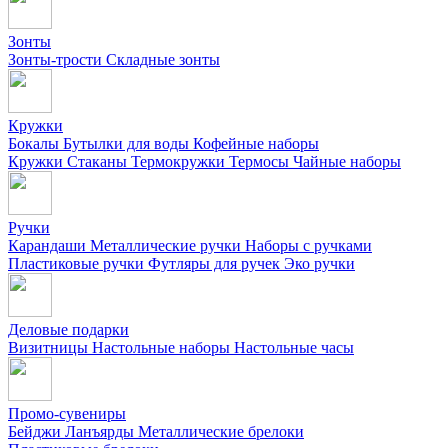
Зонты
Зонты-трости
Складные зонты
Кружки
Бокалы
Бутылки для воды
Кофейные наборы
Кружки
Стаканы
Термокружки
Термосы
Чайные наборы
Ручки
Карандаши
Металлические ручки
Наборы с ручками
Пластиковые ручки
Футляры для ручек
Эко ручки
Деловые подарки
Визитницы
Настольные наборы
Настольные часы
Промо-сувениры
Бейджи
Ланъярды
Металлические брелоки