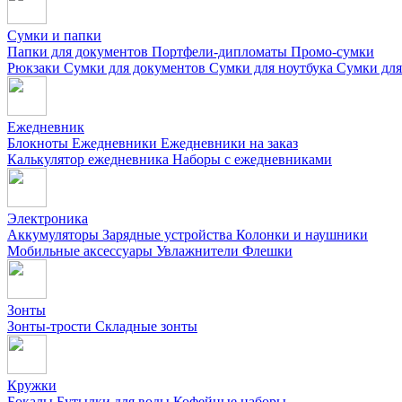
Сумки и папки
Папки для документов
Портфели-дипломаты
Промо-сумки
Рюкзаки
Сумки для документов
Сумки для ноутбука
Сумки для
Ежедневник
Блокноты
Ежедневники
Ежедневники на заказ
Калькулятор ежедневника
Наборы с ежедневниками
Электроника
Аккумуляторы
Зарядные устройства
Колонки и наушники
Мобильные аксессуары
Увлажнители
Флешки
Зонты
Зонты-трости
Складные зонты
Кружки
Бокалы
Бутылки для воды
Кофейные наборы