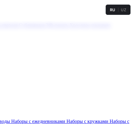
RU
UZ
а твердая
Сублимация
УФ-печать
Холодное тиснение
 воды
Наборы с ежедневниками
Наборы с кружками
Наборы с