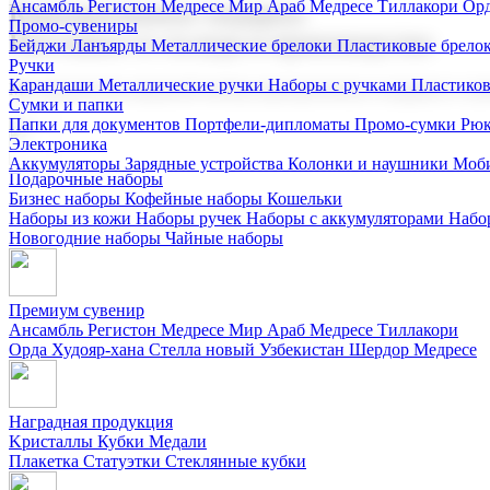
Ансамбль Регистон
Медресе Мир Араб
Медресе Тиллакори
Орд
Корпоративные подарки
Промо-сувениры
Поставка со склада и производство
Бейджи
Ланъярды
Металлические брелоки
Пластиковые брело
Ручки
Карандаши
Металлические ручки
Наборы с ручками
Пластико
Мы предлагаем широкий выбор корпоративных подарков и суве
Сумки и папки
Папки для документов
Портфели-дипломаты
Промо-сумки
Рюк
Электроника
Аккумуляторы
Зарядные устройства
Колонки и наушники
Моби
Подарочные наборы
Бизнес наборы
Кофейные наборы
Кошельки
Наборы из кожи
Наборы ручек
Наборы с аккумуляторами
Набо
Новогодние наборы
Чайные наборы
Премиум сувенир
Ансамбль Регистон
Медресе Мир Араб
Медресе Тиллакори
Орда Худояр-хана
Стелла новый Узбекистан
Шердор Медресе
Наградная продукция
Kристаллы
Кубки
Медали
Плакетка
Статуэтки
Стеклянные кубки