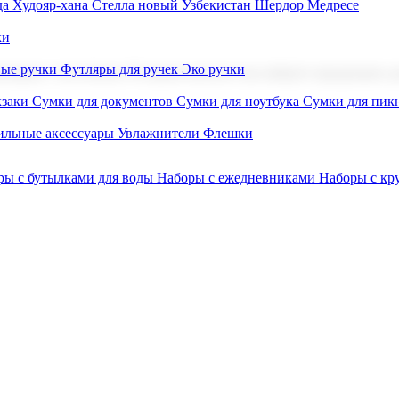
а Худояр-хана
Стелла новый Узбекистан
Шердор Медресе
ки
вые ручки
Футляры для ручек
Эко ручки
ниров с логотипом. В нашем каталоге вы найдете продукцию для
заки
Сумки для документов
Сумки для ноутбука
Сумки для пик
льные аксессуары
Увлажнители
Флешки
ры с бутылками для воды
Наборы с ежедневниками
Наборы с к