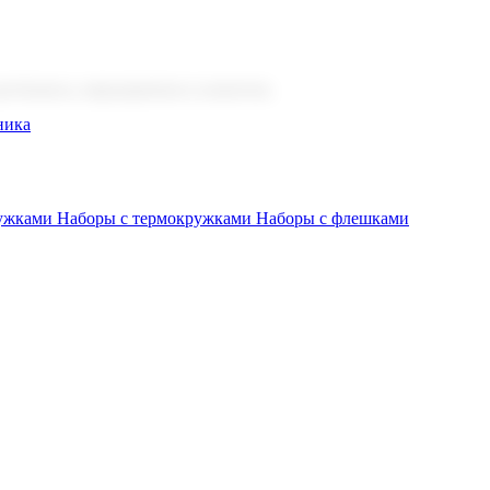
 бизнеса, мероприятия и клиентов.
ника
ружками
Наборы с термокружками
Наборы с флешками