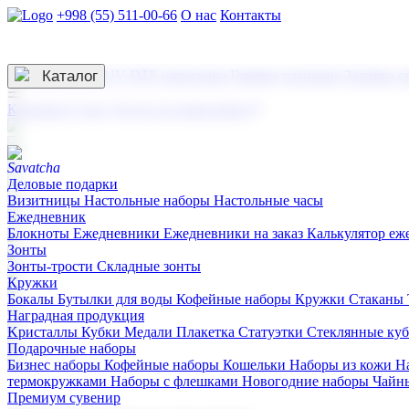
+998 (55) 511-00-66
О нас
Контакты
Услуги по нанесению
3D гравировка
Каталог
UV DTF нанесение
Горячее тиснение
Заливка с
☰
Контакты
О нас
Услуги по нанесению
Деловые подарки
Визитницы
Настольные наборы
Настольные часы
Ежедневник
Блокноты
Ежедневники
Ежедневники на заказ
Калькулятор еж
Зонты
Зонты-трости
Складные зонты
Кружки
Бокалы
Бутылки для воды
Кофейные наборы
Кружки
Стаканы
Наградная продукция
Kристаллы
Кубки
Медали
Плакетка
Статуэтки
Стеклянные ку
Подарочные наборы
Бизнес наборы
Кофейные наборы
Кошельки
Наборы из кожи
Н
термокружками
Наборы с флешками
Новогодние наборы
Чайн
Премиум сувенир