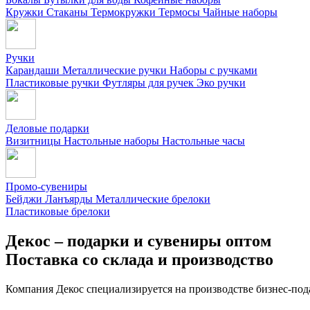
Кружки
Стаканы
Термокружки
Термосы
Чайные наборы
Ручки
Карандаши
Металлические ручки
Наборы с ручками
Пластиковые ручки
Футляры для ручек
Эко ручки
Деловые подарки
Визитницы
Настольные наборы
Настольные часы
Промо-сувениры
Бейджи
Ланъярды
Металлические брелоки
Пластиковые брелоки
Декос – подарки и сувениры оптом
Поставка со склада и производство
Компания Декос специализируется на производстве бизнес-под