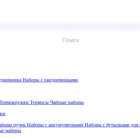
молой (Doming)
Лазерная гравировка мягкая
Лазерная гравировк
едневника
Наборы с ежедневниками
Термокружки
Термосы
Чайные наборы
бки
аборы ручек
Наборы с аккумуляторами
Наборы с бутылками для
ые наборы