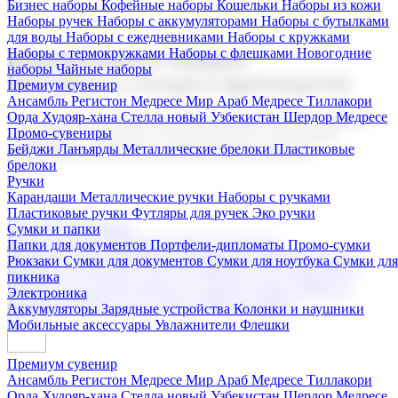
Бизнес наборы
Кофейные наборы
Кошельки
Наборы из кожи
Наборы ручек
Наборы с аккумуляторами
Наборы с бутылками
для воды
Наборы с ежедневниками
Наборы с кружками
Наборы с термокружками
Наборы с флешками
Новогодние
Корпоративные подарки
наборы
Чайные наборы
Поставка со склада и производство
Премиум сувенир
Ансамбль Регистон
Медресе Мир Араб
Медресе Тиллакори
Орда Худояр-хана
Стелла новый Узбекистан
Шердор Медресе
Мы предлагаем широкий выбор корпоративных подарков и
Промо-сувениры
сувениров с логотипом. В нашем каталоге вы найдете
Бейджи
Ланъярды
Металлические брелоки
Пластиковые
продукцию для бизнеса, мероприятия и клиентов.
брелоки
Ручки
Карандаши
Металлические ручки
Наборы с ручками
Пластиковые ручки
Футляры для ручек
Эко ручки
Подарочные наборы
Сумки и папки
Бизнес наборы
Кофейные наборы
Кошельки
Папки для документов
Портфели-дипломаты
Промо-сумки
Наборы из кожи
Наборы ручек
Наборы с аккумуляторами
Рюкзаки
Сумки для документов
Сумки для ноутбука
Сумки для
Наборы с бутылками для воды
Наборы с ежедневниками
пикника
Наборы с кружками
Наборы с термокружками
Наборы с
Электроника
флешками
Новогодние наборы
Чайные наборы
Аккумуляторы
Зарядные устройства
Колонки и наушники
Мобильные аксессуары
Увлажнители
Флешки
Премиум сувенир
Ансамбль Регистон
Медресе Мир Араб
Медресе Тиллакори
Орда Худояр-хана
Стелла новый Узбекистан
Шердор Медресе