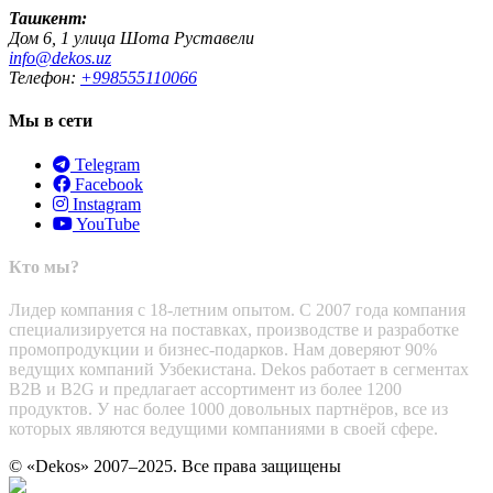
Ташкент:
Дом 6, 1 улица Шота Руставели
info@dekos.uz
Телефон:
+998555110066
Мы в сети
Telegram
Facebook
Instagram
YouTube
Кто мы?
Лидер компания с 18-летним опытом. С 2007 года компания
специализируется на поставках, производстве и разработке
промопродукции и бизнес-подарков. Нам доверяют 90%
ведущих компаний Узбекистана. Dekos работает в сегментах
B2B и B2G и предлагает ассортимент из более 1200
продуктов. У нас более 1000 довольных партнёров, все из
которых являются ведущими компаниями в своей сфере.
© «Dekos» 2007–2025. Все права защищены