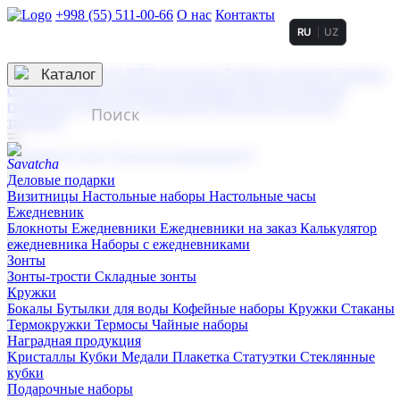
+998 (55) 511-00-66
О нас
Контакты
RU
UZ
Услуги по нанесению
3D гравировка
Каталог
UV DTF нанесение
Горячее тиснение
Заливка
смолой (Doming)
Лазерная гравировка мягкая
Лазерная
гравировка твердая
Сублимация
УФ-печать
Холодное
тиснение
☰
Контакты
О нас
Услуги по нанесению
Деловые подарки
Визитницы
Настольные наборы
Настольные часы
Ежедневник
Блокноты
Ежедневники
Ежедневники на заказ
Калькулятор
ежедневника
Наборы с ежедневниками
Зонты
Зонты-трости
Складные зонты
Кружки
Бокалы
Бутылки для воды
Кофейные наборы
Кружки
Стаканы
Термокружки
Термосы
Чайные наборы
Наградная продукция
Kристаллы
Кубки
Медали
Плакетка
Статуэтки
Стеклянные
кубки
Подарочные наборы