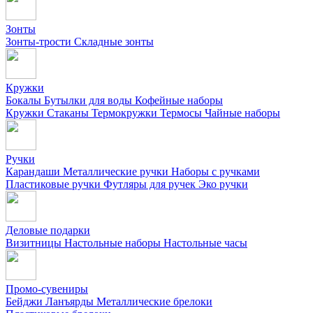
Зонты
Зонты-трости
Складные зонты
Кружки
Бокалы
Бутылки для воды
Кофейные наборы
Кружки
Стаканы
Термокружки
Термосы
Чайные наборы
Ручки
Карандаши
Металлические ручки
Наборы с ручками
Пластиковые ручки
Футляры для ручек
Эко ручки
Деловые подарки
Визитницы
Настольные наборы
Настольные часы
Промо-сувениры
Бейджи
Ланъярды
Металлические брелоки