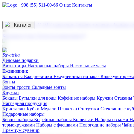
+998 (55) 511-00-66
О нас
Контакты
Услуги по нанесению
3D гравировка
Каталог
UV DTF нанесение
Горячее тиснение
Заливка с
☰
Контакты
О нас
Услуги по нанесению
Деловые подарки
Визитницы
Настольные наборы
Настольные часы
Ежедневник
Блокноты
Ежедневники
Ежедневники на заказ
Калькулятор еж
Зонты
Зонты-трости
Складные зонты
Кружки
Бокалы
Бутылки для воды
Кофейные наборы
Кружки
Стаканы
Наградная продукция
Kристаллы
Кубки
Медали
Плакетка
Статуэтки
Стеклянные ку
Подарочные наборы
Бизнес наборы
Кофейные наборы
Кошельки
Наборы из кожи
Н
термокружками
Наборы с флешками
Новогодние наборы
Чайн
Премиум сувенир