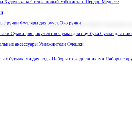
а Худояр-хана
Стелла новый Узбекистан
Шердор Медресе
ки
вые ручки
Футляры для ручек
Эко ручки
ниров с логотипом. В нашем каталоге вы найдете продукцию для
заки
Сумки для документов
Сумки для ноутбука
Сумки для пик
льные аксессуары
Увлажнители
Флешки
ры с бутылками для воды
Наборы с ежедневниками
Наборы с к