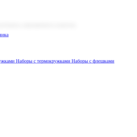
 бизнеса, мероприятия и клиентов.
ника
ружками
Наборы с термокружками
Наборы с флешками