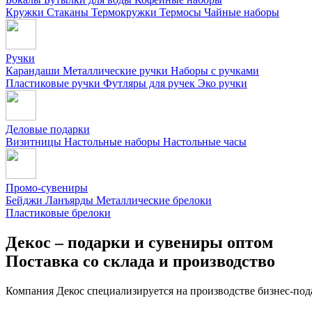
Кружки
Стаканы
Термокружки
Термосы
Чайные наборы
Ручки
Карандаши
Металлические ручки
Наборы с ручками
Пластиковые ручки
Футляры для ручек
Эко ручки
Деловые подарки
Визитницы
Настольные наборы
Настольные часы
Промо-сувениры
Бейджи
Ланъярды
Металлические брелоки
Пластиковые брелоки
Декос – подарки и сувениры оптом
Поставка со склада и производство
Компания Декос специализируется на производстве бизнес-под