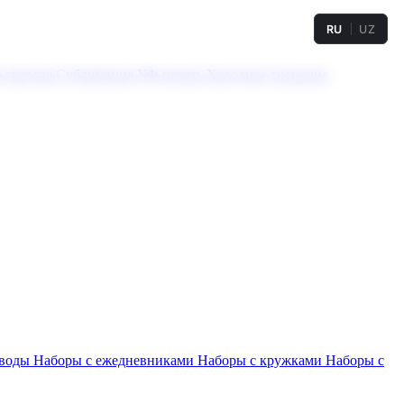
RU
UZ
а твердая
Сублимация
УФ-печать
Холодное тиснение
 воды
Наборы с ежедневниками
Наборы с кружками
Наборы с