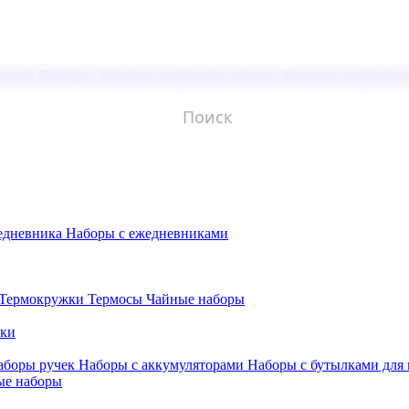
молой (Doming)
Лазерная гравировка мягкая
Лазерная гравировк
едневника
Наборы с ежедневниками
Термокружки
Термосы
Чайные наборы
бки
аборы ручек
Наборы с аккумуляторами
Наборы с бутылками для
ые наборы