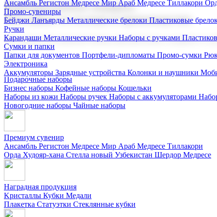
Ансамбль Регистон
Медресе Мир Араб
Медресе Тиллакори
Орд
Корпоративные подарки
Промо-сувениры
Поставка со склада и производство
Бейджи
Ланъярды
Металлические брелоки
Пластиковые брело
Ручки
Карандаши
Металлические ручки
Наборы с ручками
Пластико
Мы предлагаем широкий выбор корпоративных подарков и суве
Сумки и папки
Папки для документов
Портфели-дипломаты
Промо-сумки
Рюк
Электроника
Аккумуляторы
Зарядные устройства
Колонки и наушники
Моби
Подарочные наборы
Бизнес наборы
Кофейные наборы
Кошельки
Наборы из кожи
Наборы ручек
Наборы с аккумуляторами
Набо
Новогодние наборы
Чайные наборы
Премиум сувенир
Ансамбль Регистон
Медресе Мир Араб
Медресе Тиллакори
Орда Худояр-хана
Стелла новый Узбекистан
Шердор Медресе
Наградная продукция
Kристаллы
Кубки
Медали
Плакетка
Статуэтки
Стеклянные кубки