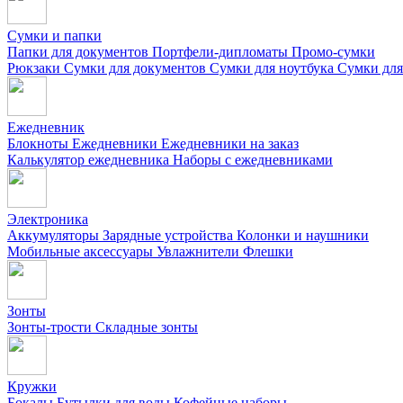
Сумки и папки
Папки для документов
Портфели-дипломаты
Промо-сумки
Рюкзаки
Сумки для документов
Сумки для ноутбука
Сумки для
Ежедневник
Блокноты
Ежедневники
Ежедневники на заказ
Калькулятор ежедневника
Наборы с ежедневниками
Электроника
Аккумуляторы
Зарядные устройства
Колонки и наушники
Мобильные аксессуары
Увлажнители
Флешки
Зонты
Зонты-трости
Складные зонты
Кружки
Бокалы
Бутылки для воды
Кофейные наборы