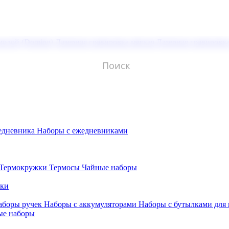
молой (Doming)
Лазерная гравировка мягкая
Лазерная гравировк
едневника
Наборы с ежедневниками
Термокружки
Термосы
Чайные наборы
бки
аборы ручек
Наборы с аккумуляторами
Наборы с бутылками для
ые наборы