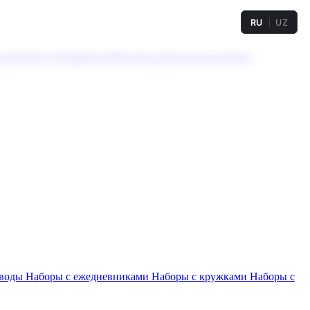
RU
UZ
а твердая
Сублимация
УФ-печать
Холодное тиснение
 воды
Наборы с ежедневниками
Наборы с кружками
Наборы с