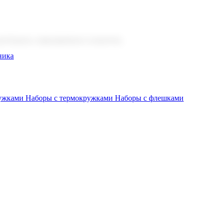
 бизнеса, мероприятия и клиентов.
ника
ружками
Наборы с термокружками
Наборы с флешками