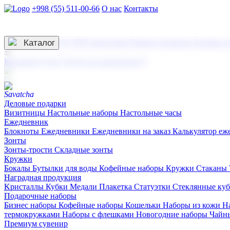
+998 (55) 511-00-66
О нас
Контакты
Услуги по нанесению
3D гравировка
Каталог
UV DTF нанесение
Горячее тиснение
Заливка с
☰
Контакты
О нас
Услуги по нанесению
Деловые подарки
Визитницы
Настольные наборы
Настольные часы
Ежедневник
Блокноты
Ежедневники
Ежедневники на заказ
Калькулятор еж
Зонты
Зонты-трости
Складные зонты
Кружки
Бокалы
Бутылки для воды
Кофейные наборы
Кружки
Стаканы
Наградная продукция
Kристаллы
Кубки
Медали
Плакетка
Статуэтки
Стеклянные ку
Подарочные наборы
Бизнес наборы
Кофейные наборы
Кошельки
Наборы из кожи
Н
термокружками
Наборы с флешками
Новогодние наборы
Чайн
Премиум сувенир