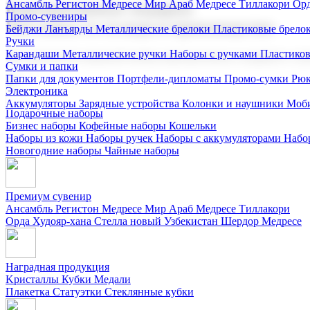
Ансамбль Регистон
Медресе Мир Араб
Медресе Тиллакори
Орд
Корпоративные подарки
Промо-сувениры
Поставка со склада и производство
Бейджи
Ланъярды
Металлические брелоки
Пластиковые брело
Ручки
Карандаши
Металлические ручки
Наборы с ручками
Пластико
Мы предлагаем широкий выбор корпоративных подарков и суве
Сумки и папки
Папки для документов
Портфели-дипломаты
Промо-сумки
Рюк
Электроника
Аккумуляторы
Зарядные устройства
Колонки и наушники
Моби
Подарочные наборы
Бизнес наборы
Кофейные наборы
Кошельки
Наборы из кожи
Наборы ручек
Наборы с аккумуляторами
Набо
Новогодние наборы
Чайные наборы
Премиум сувенир
Ансамбль Регистон
Медресе Мир Араб
Медресе Тиллакори
Орда Худояр-хана
Стелла новый Узбекистан
Шердор Медресе
Наградная продукция
Kристаллы
Кубки
Медали
Плакетка
Статуэтки
Стеклянные кубки