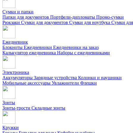
Сумки и папки
Папки для документов
Портфели-дипломаты
Промо-сумки
Рюкзаки
Сумки для документов
Сумки для ноутбука
Сумки для
Ежедневник
Блокноты
Ежедневники
Ежедневники на заказ
Калькулятор ежедневника
Наборы с ежедневниками
Электроника
Аккумуляторы
Зарядные устройства
Колонки и наушники
Мобильные аксессуары
Увлажнители
Флешки
Зонты
Зонты-трости
Складные зонты
Кружки
Бокалы
Бутылки для воды
Кофейные наборы