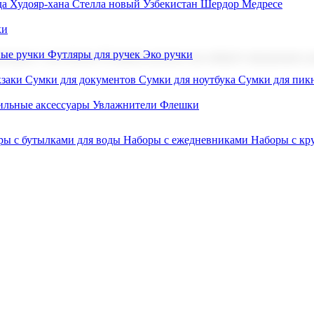
а Худояр-хана
Стелла новый Узбекистан
Шердор Медресе
ки
вые ручки
Футляры для ручек
Эко ручки
ниров с логотипом. В нашем каталоге вы найдете продукцию для
заки
Сумки для документов
Сумки для ноутбука
Сумки для пик
льные аксессуары
Увлажнители
Флешки
ры с бутылками для воды
Наборы с ежедневниками
Наборы с к