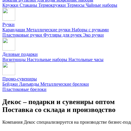
Кружки
Стаканы
Термокружки
Термосы
Чайные наборы
Ручки
Карандаши
Металлические ручки
Наборы с ручками
Пластиковые ручки
Футляры для ручек
Эко ручки
Деловые подарки
Визитницы
Настольные наборы
Настольные часы
Промо-сувениры
Бейджи
Ланъярды
Металлические брелоки
Пластиковые брелоки
Декос – подарки и сувениры оптом
Поставка со склада и производство
Компания Декос специализируется на производстве бизнес-под