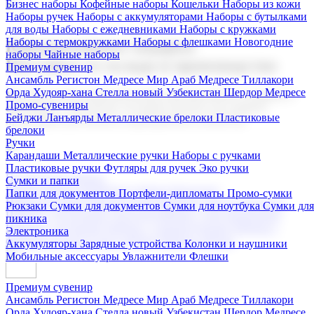
Бизнес наборы
Кофейные наборы
Кошельки
Наборы из кожи
Наборы ручек
Наборы с аккумуляторами
Наборы с бутылками
для воды
Наборы с ежедневниками
Наборы с кружками
Наборы с термокружками
Наборы с флешками
Новогодние
Корпоративные подарки
наборы
Чайные наборы
Поставка со склада и производство
Премиум сувенир
Ансамбль Регистон
Медресе Мир Араб
Медресе Тиллакори
Орда Худояр-хана
Стелла новый Узбекистан
Шердор Медресе
Мы предлагаем широкий выбор корпоративных подарков и
Промо-сувениры
сувениров с логотипом. В нашем каталоге вы найдете
Бейджи
Ланъярды
Металлические брелоки
Пластиковые
продукцию для бизнеса, мероприятия и клиентов.
брелоки
Ручки
Карандаши
Металлические ручки
Наборы с ручками
Пластиковые ручки
Футляры для ручек
Эко ручки
Подарочные наборы
Сумки и папки
Бизнес наборы
Кофейные наборы
Кошельки
Папки для документов
Портфели-дипломаты
Промо-сумки
Наборы из кожи
Наборы ручек
Наборы с аккумуляторами
Рюкзаки
Сумки для документов
Сумки для ноутбука
Сумки для
Наборы с бутылками для воды
Наборы с ежедневниками
пикника
Наборы с кружками
Наборы с термокружками
Наборы с
Электроника
флешками
Новогодние наборы
Чайные наборы
Аккумуляторы
Зарядные устройства
Колонки и наушники
Мобильные аксессуары
Увлажнители
Флешки
Премиум сувенир
Ансамбль Регистон
Медресе Мир Араб
Медресе Тиллакори
Орда Худояр-хана
Стелла новый Узбекистан
Шердор Медресе