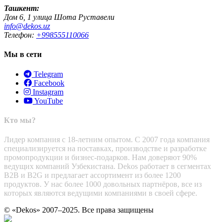
Ташкент:
Дом 6, 1 улица Шота Руставели
info@dekos.uz
Телефон:
+998555110066
Мы в сети
Telegram
Facebook
Instagram
YouTube
Кто мы?
Лидер компания с 18-летним опытом. С 2007 года компания
специализируется на поставках, производстве и разработке
промопродукции и бизнес-подарков. Нам доверяют 90%
ведущих компаний Узбекистана. Dekos работает в сегментах
B2B и B2G и предлагает ассортимент из более 1200
продуктов. У нас более 1000 довольных партнёров, все из
которых являются ведущими компаниями в своей сфере.
© «Dekos» 2007–2025. Все права защищены