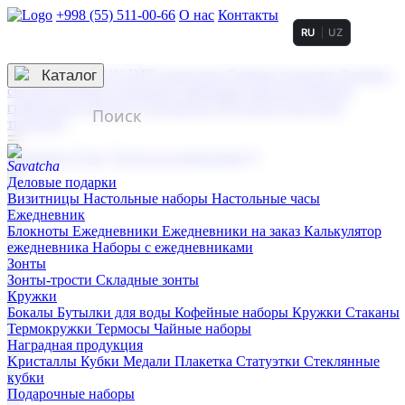
+998 (55) 511-00-66
О нас
Контакты
RU
UZ
Услуги по нанесению
3D гравировка
Каталог
UV DTF нанесение
Горячее тиснение
Заливка
смолой (Doming)
Лазерная гравировка мягкая
Лазерная
гравировка твердая
Сублимация
УФ-печать
Холодное
тиснение
☰
Контакты
О нас
Услуги по нанесению
Деловые подарки
Визитницы
Настольные наборы
Настольные часы
Ежедневник
Блокноты
Ежедневники
Ежедневники на заказ
Калькулятор
ежедневника
Наборы с ежедневниками
Зонты
Зонты-трости
Складные зонты
Кружки
Бокалы
Бутылки для воды
Кофейные наборы
Кружки
Стаканы
Термокружки
Термосы
Чайные наборы
Наградная продукция
Kристаллы
Кубки
Медали
Плакетка
Статуэтки
Стеклянные
кубки
Подарочные наборы