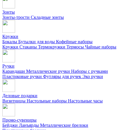
Зонты
Зонты-трости
Складные зонты
Кружки
Бокалы
Бутылки для воды
Кофейные наборы
Кружки
Стаканы
Термокружки
Термосы
Чайные наборы
Ручки
Карандаши
Металлические ручки
Наборы с ручками
Пластиковые ручки
Футляры для ручек
Эко ручки
Деловые подарки
Визитницы
Настольные наборы
Настольные часы
Промо-сувениры
Бейджи
Ланъярды
Металлические брелоки