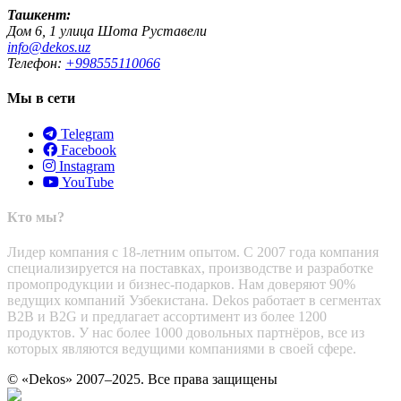
Ташкент:
Дом 6, 1 улица Шота Руставели
info@dekos.uz
Телефон:
+998555110066
Мы в сети
Telegram
Facebook
Instagram
YouTube
Кто мы?
Лидер компания с 18-летним опытом. С 2007 года компания
специализируется на поставках, производстве и разработке
промопродукции и бизнес-подарков. Нам доверяют 90%
ведущих компаний Узбекистана. Dekos работает в сегментах
B2B и B2G и предлагает ассортимент из более 1200
продуктов. У нас более 1000 довольных партнёров, все из
которых являются ведущими компаниями в своей сфере.
© «Dekos» 2007–2025. Все права защищены