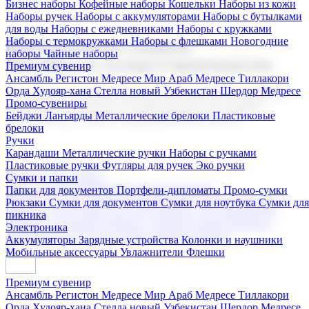
Бизнес наборы
Кофейные наборы
Кошельки
Наборы из кожи
Наборы ручек
Наборы с аккумуляторами
Наборы с бутылками
для воды
Наборы с ежедневниками
Наборы с кружками
Наборы с термокружками
Наборы с флешками
Новогодние
Корпоративные подарки
наборы
Чайные наборы
Поставка со склада и производство
Премиум сувенир
Ансамбль Регистон
Медресе Мир Араб
Медресе Тиллакори
Орда Худояр-хана
Стелла новый Узбекистан
Шердор Медресе
Мы предлагаем широкий выбор корпоративных подарков и
Промо-сувениры
сувениров с логотипом. В нашем каталоге вы найдете
Бейджи
Ланъярды
Металлические брелоки
Пластиковые
продукцию для бизнеса, мероприятия и клиентов.
брелоки
Ручки
Карандаши
Металлические ручки
Наборы с ручками
Пластиковые ручки
Футляры для ручек
Эко ручки
Подарочные наборы
Сумки и папки
Бизнес наборы
Кофейные наборы
Кошельки
Папки для документов
Портфели-дипломаты
Промо-сумки
Наборы из кожи
Наборы ручек
Наборы с аккумуляторами
Рюкзаки
Сумки для документов
Сумки для ноутбука
Сумки для
Наборы с бутылками для воды
Наборы с ежедневниками
пикника
Наборы с кружками
Наборы с термокружками
Наборы с
Электроника
флешками
Новогодние наборы
Чайные наборы
Аккумуляторы
Зарядные устройства
Колонки и наушники
Мобильные аксессуары
Увлажнители
Флешки
Премиум сувенир
Ансамбль Регистон
Медресе Мир Араб
Медресе Тиллакори
Орда Худояр-хана
Стелла новый Узбекистан
Шердор Медресе