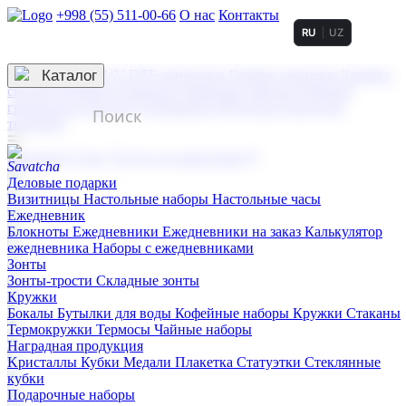
+998 (55) 511-00-66
О нас
Контакты
RU
UZ
Услуги по нанесению
3D гравировка
Каталог
UV DTF нанесение
Горячее тиснение
Заливка
смолой (Doming)
Лазерная гравировка мягкая
Лазерная
гравировка твердая
Сублимация
УФ-печать
Холодное
тиснение
☰
Контакты
О нас
Услуги по нанесению
Деловые подарки
Визитницы
Настольные наборы
Настольные часы
Ежедневник
Блокноты
Ежедневники
Ежедневники на заказ
Калькулятор
ежедневника
Наборы с ежедневниками
Зонты
Зонты-трости
Складные зонты
Кружки
Бокалы
Бутылки для воды
Кофейные наборы
Кружки
Стаканы
Термокружки
Термосы
Чайные наборы
Наградная продукция
Kристаллы
Кубки
Медали
Плакетка
Статуэтки
Стеклянные
кубки
Подарочные наборы