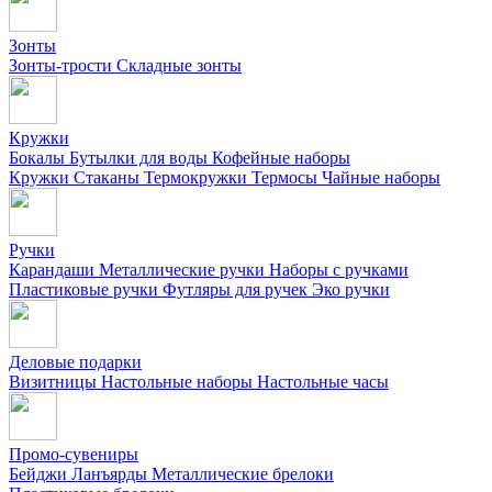
Зонты
Зонты-трости
Складные зонты
Кружки
Бокалы
Бутылки для воды
Кофейные наборы
Кружки
Стаканы
Термокружки
Термосы
Чайные наборы
Ручки
Карандаши
Металлические ручки
Наборы с ручками
Пластиковые ручки
Футляры для ручек
Эко ручки
Деловые подарки
Визитницы
Настольные наборы
Настольные часы
Промо-сувениры
Бейджи
Ланъярды
Металлические брелоки