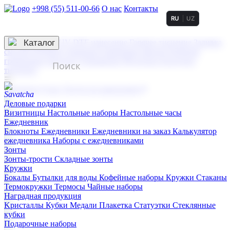
+998 (55) 511-00-66
О нас
Контакты
RU
UZ
Услуги по нанесению
3D гравировка
Каталог
UV DTF нанесение
Горячее тиснение
Заливка
смолой (Doming)
Лазерная гравировка мягкая
Лазерная
гравировка твердая
Сублимация
УФ-печать
Холодное
тиснение
☰
Контакты
О нас
Услуги по нанесению
Деловые подарки
Визитницы
Настольные наборы
Настольные часы
Ежедневник
Блокноты
Ежедневники
Ежедневники на заказ
Калькулятор
ежедневника
Наборы с ежедневниками
Зонты
Зонты-трости
Складные зонты
Кружки
Бокалы
Бутылки для воды
Кофейные наборы
Кружки
Стаканы
Термокружки
Термосы
Чайные наборы
Наградная продукция
Kристаллы
Кубки
Медали
Плакетка
Статуэтки
Стеклянные
кубки
Подарочные наборы