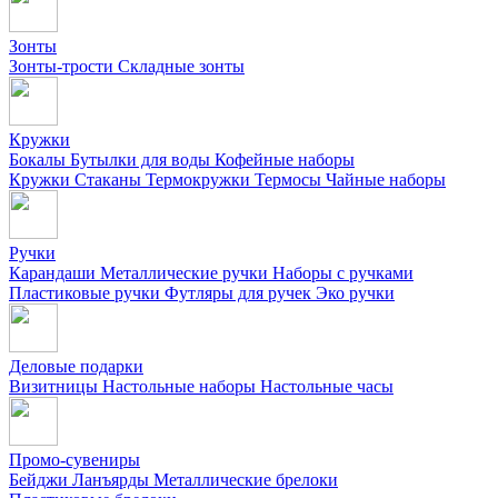
Зонты
Зонты-трости
Складные зонты
Кружки
Бокалы
Бутылки для воды
Кофейные наборы
Кружки
Стаканы
Термокружки
Термосы
Чайные наборы
Ручки
Карандаши
Металлические ручки
Наборы с ручками
Пластиковые ручки
Футляры для ручек
Эко ручки
Деловые подарки
Визитницы
Настольные наборы
Настольные часы
Промо-сувениры
Бейджи
Ланъярды
Металлические брелоки