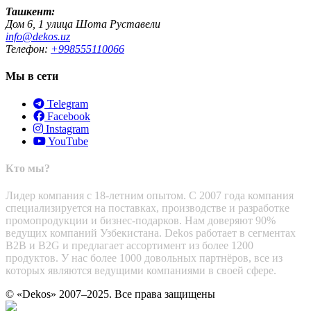
Ташкент:
Дом 6, 1 улица Шота Руставели
info@dekos.uz
Телефон:
+998555110066
Мы в сети
Telegram
Facebook
Instagram
YouTube
Кто мы?
Лидер компания с 18-летним опытом. С 2007 года компания
специализируется на поставках, производстве и разработке
промопродукции и бизнес-подарков. Нам доверяют 90%
ведущих компаний Узбекистана. Dekos работает в сегментах
B2B и B2G и предлагает ассортимент из более 1200
продуктов. У нас более 1000 довольных партнёров, все из
которых являются ведущими компаниями в своей сфере.
© «Dekos» 2007–2025. Все права защищены