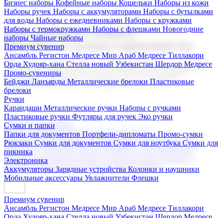
Бизнес наборы
Кофейные наборы
Кошельки
Наборы из кожи
Наборы ручек
Наборы с аккумуляторами
Наборы с бутылками
для воды
Наборы с ежедневниками
Наборы с кружками
Наборы с термокружками
Наборы с флешками
Новогодние
Корпоративные подарки
наборы
Чайные наборы
Поставка со склада и производство
Премиум сувенир
Ансамбль Регистон
Медресе Мир Араб
Медресе Тиллакори
Орда Худояр-хана
Стелла новый Узбекистан
Шердор Медресе
Мы предлагаем широкий выбор корпоративных подарков и
Промо-сувениры
сувениров с логотипом. В нашем каталоге вы найдете
Бейджи
Ланъярды
Металлические брелоки
Пластиковые
продукцию для бизнеса, мероприятия и клиентов.
брелоки
Ручки
Карандаши
Металлические ручки
Наборы с ручками
Пластиковые ручки
Футляры для ручек
Эко ручки
Подарочные наборы
Сумки и папки
Бизнес наборы
Кофейные наборы
Кошельки
Папки для документов
Портфели-дипломаты
Промо-сумки
Наборы из кожи
Наборы ручек
Наборы с аккумуляторами
Рюкзаки
Сумки для документов
Сумки для ноутбука
Сумки для
Наборы с бутылками для воды
Наборы с ежедневниками
пикника
Наборы с кружками
Наборы с термокружками
Наборы с
Электроника
флешками
Новогодние наборы
Чайные наборы
Аккумуляторы
Зарядные устройства
Колонки и наушники
Мобильные аксессуары
Увлажнители
Флешки
Премиум сувенир
Ансамбль Регистон
Медресе Мир Араб
Медресе Тиллакори
Орда Худояр-хана
Стелла новый Узбекистан
Шердор Медресе