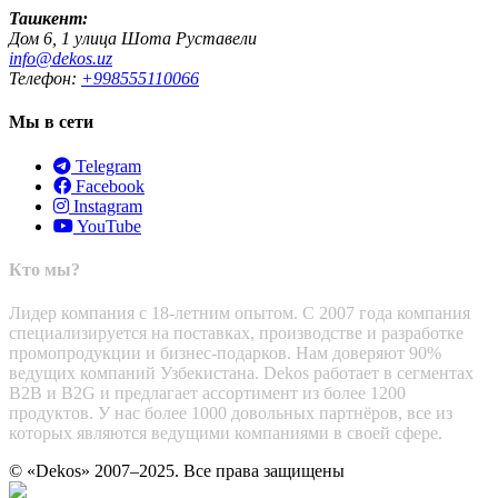
Ташкент:
Дом 6, 1 улица Шота Руставели
info@dekos.uz
Телефон:
+998555110066
Мы в сети
Telegram
Facebook
Instagram
YouTube
Кто мы?
Лидер компания с 18-летним опытом. С 2007 года компания
специализируется на поставках, производстве и разработке
промопродукции и бизнес-подарков. Нам доверяют 90%
ведущих компаний Узбекистана. Dekos работает в сегментах
B2B и B2G и предлагает ассортимент из более 1200
продуктов. У нас более 1000 довольных партнёров, все из
которых являются ведущими компаниями в своей сфере.
© «Dekos» 2007–2025. Все права защищены