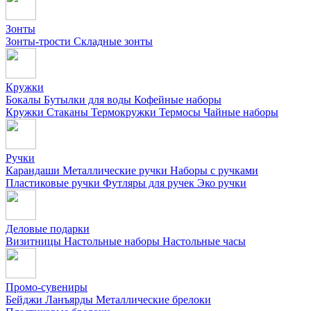
Зонты
Зонты-трости
Складные зонты
Кружки
Бокалы
Бутылки для воды
Кофейные наборы
Кружки
Стаканы
Термокружки
Термосы
Чайные наборы
Ручки
Карандаши
Металлические ручки
Наборы с ручками
Пластиковые ручки
Футляры для ручек
Эко ручки
Деловые подарки
Визитницы
Настольные наборы
Настольные часы
Промо-сувениры
Бейджи
Ланъярды
Металлические брелоки