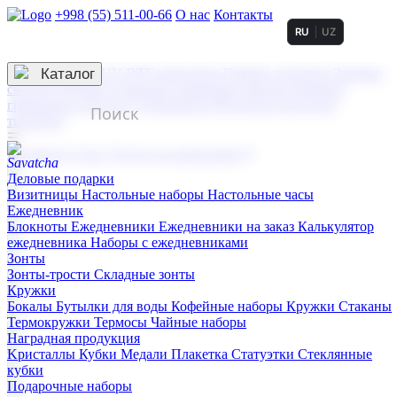
+998 (55) 511-00-66
О нас
Контакты
RU
UZ
Услуги по нанесению
3D гравировка
Каталог
UV DTF нанесение
Горячее тиснение
Заливка
смолой (Doming)
Лазерная гравировка мягкая
Лазерная
гравировка твердая
Сублимация
УФ-печать
Холодное
тиснение
☰
Контакты
О нас
Услуги по нанесению
Деловые подарки
Визитницы
Настольные наборы
Настольные часы
Ежедневник
Блокноты
Ежедневники
Ежедневники на заказ
Калькулятор
ежедневника
Наборы с ежедневниками
Зонты
Зонты-трости
Складные зонты
Кружки
Бокалы
Бутылки для воды
Кофейные наборы
Кружки
Стаканы
Термокружки
Термосы
Чайные наборы
Наградная продукция
Kристаллы
Кубки
Медали
Плакетка
Статуэтки
Стеклянные
кубки
Подарочные наборы