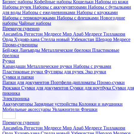
Бизнес наборы
Кофейные наборы
Кошельки
Наборы из кожи
Наборы ручек
Наборы с аккумуляторами
Наборы с бутылками
для воды
Наборы с ежедневниками
Наборы с кружками
Наборы с термокружками
Наборы с флешками
Новогодние
Корпоративные подарки
наборы
Чайные наборы
Поставка со склада и производство
Премиум сувенир
Ансамбль Регистон
Медресе Мир Араб
Медресе Тиллакори
Орда Худояр-хана
Стелла новый Узбекистан
Шердор Медресе
Мы предлагаем широкий выбор корпоративных подарков и
Промо-сувениры
сувениров с логотипом. В нашем каталоге вы найдете
Бейджи
Ланъярды
Металлические брелоки
Пластиковые
продукцию для бизнеса, мероприятия и клиентов.
брелоки
Ручки
Карандаши
Металлические ручки
Наборы с ручками
Пластиковые ручки
Футляры для ручек
Эко ручки
Подарочные наборы
Сумки и папки
Бизнес наборы
Кофейные наборы
Кошельки
Папки для документов
Портфели-дипломаты
Промо-сумки
Наборы из кожи
Наборы ручек
Наборы с аккумуляторами
Рюкзаки
Сумки для документов
Сумки для ноутбука
Сумки для
Наборы с бутылками для воды
Наборы с ежедневниками
пикника
Наборы с кружками
Наборы с термокружками
Наборы с
Электроника
флешками
Новогодние наборы
Чайные наборы
Аккумуляторы
Зарядные устройства
Колонки и наушники
Мобильные аксессуары
Увлажнители
Флешки
Премиум сувенир
Ансамбль Регистон
Медресе Мир Араб
Медресе Тиллакори
Орда Худояр-хана
Стелла новый Узбекистан
Шердор Медресе