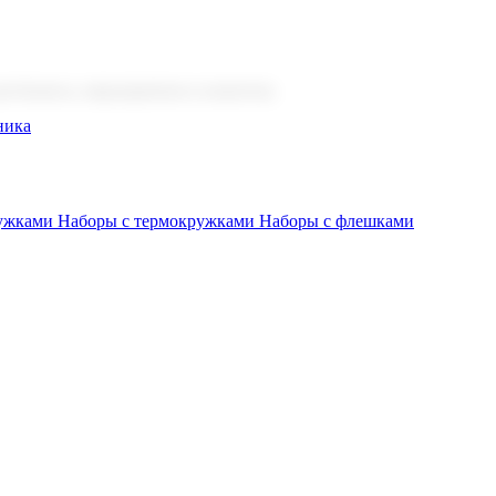
 бизнеса, мероприятия и клиентов.
ника
ружками
Наборы с термокружками
Наборы с флешками