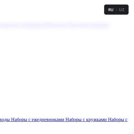
RU
UZ
а твердая
Сублимация
УФ-печать
Холодное тиснение
 воды
Наборы с ежедневниками
Наборы с кружками
Наборы с