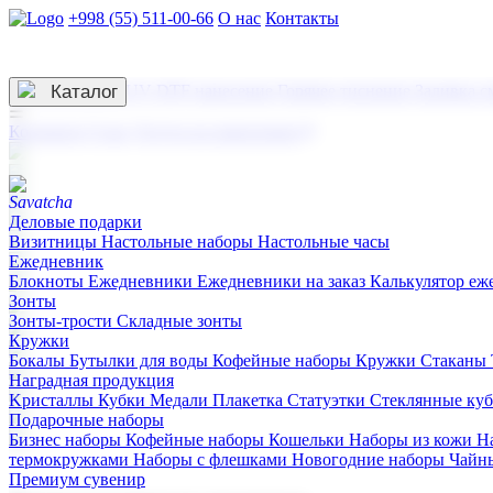
+998 (55) 511-00-66
О нас
Контакты
Услуги по нанесению
3D гравировка
Каталог
UV DTF нанесение
Горячее тиснение
Заливка с
☰
Контакты
О нас
Услуги по нанесению
Деловые подарки
Визитницы
Настольные наборы
Настольные часы
Ежедневник
Блокноты
Ежедневники
Ежедневники на заказ
Калькулятор еж
Зонты
Зонты-трости
Складные зонты
Кружки
Бокалы
Бутылки для воды
Кофейные наборы
Кружки
Стаканы
Наградная продукция
Kристаллы
Кубки
Медали
Плакетка
Статуэтки
Стеклянные ку
Подарочные наборы
Бизнес наборы
Кофейные наборы
Кошельки
Наборы из кожи
Н
термокружками
Наборы с флешками
Новогодние наборы
Чайн
Премиум сувенир