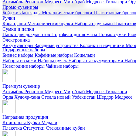
Ансамбль Регистон
Медресе Мир Араб
Медресе Тиллакори
Орд
Корпоративные подарки
Промо-сувениры
Поставка со склада и производство
Бейджи
Ланъярды
Металлические брелоки
Пластиковые брело
Ручки
Карандаши
Металлические ручки
Наборы с ручками
Пластико
Мы предлагаем широкий выбор корпоративных подарков и суве
Сумки и папки
Папки для документов
Портфели-дипломаты
Промо-сумки
Рюк
Электроника
Аккумуляторы
Зарядные устройства
Колонки и наушники
Моби
Подарочные наборы
Бизнес наборы
Кофейные наборы
Кошельки
Наборы из кожи
Наборы ручек
Наборы с аккумуляторами
Набо
Новогодние наборы
Чайные наборы
Премиум сувенир
Ансамбль Регистон
Медресе Мир Араб
Медресе Тиллакори
Орда Худояр-хана
Стелла новый Узбекистан
Шердор Медресе
Наградная продукция
Kристаллы
Кубки
Медали
Плакетка
Статуэтки
Стеклянные кубки