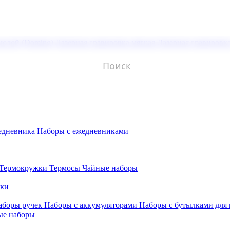
молой (Doming)
Лазерная гравировка мягкая
Лазерная гравировк
едневника
Наборы с ежедневниками
Термокружки
Термосы
Чайные наборы
бки
аборы ручек
Наборы с аккумуляторами
Наборы с бутылками для
ые наборы