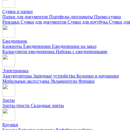
Сумки и папки
Папки для документов
Портфели-дипломаты
Промо-сумки
Рюкзаки
Сумки для документов
Сумки для ноутбука
Сумки для
Ежедневник
Блокноты
Ежедневники
Ежедневники на заказ
Калькулятор ежедневника
Наборы с ежедневниками
Электроника
Аккумуляторы
Зарядные устройства
Колонки и наушники
Мобильные аксессуары
Увлажнители
Флешки
Зонты
Зонты-трости
Складные зонты
Кружки
Бокалы
Бутылки для воды
Кофейные наборы