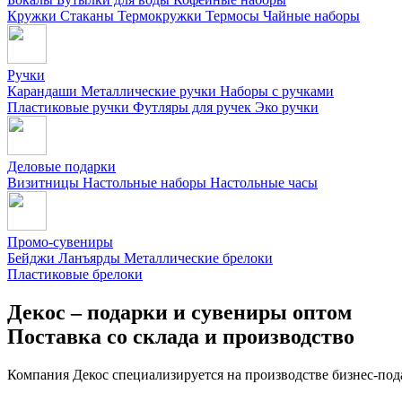
Кружки
Стаканы
Термокружки
Термосы
Чайные наборы
Ручки
Карандаши
Металлические ручки
Наборы с ручками
Пластиковые ручки
Футляры для ручек
Эко ручки
Деловые подарки
Визитницы
Настольные наборы
Настольные часы
Промо-сувениры
Бейджи
Ланъярды
Металлические брелоки
Пластиковые брелоки
Декос – подарки и сувениры оптом
Поставка со склада и производство
Компания Декос специализируется на производстве бизнес-под