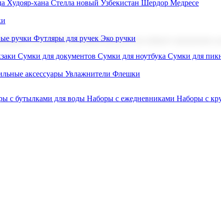
а Худояр-хана
Стелла новый Узбекистан
Шердор Медресе
ки
вые ручки
Футляры для ручек
Эко ручки
ниров с логотипом. В нашем каталоге вы найдете продукцию для
заки
Сумки для документов
Сумки для ноутбука
Сумки для пик
льные аксессуары
Увлажнители
Флешки
ры с бутылками для воды
Наборы с ежедневниками
Наборы с к