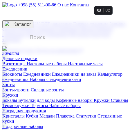
+998 (55) 511-00-66
О нас
Контакты
RU
UZ
Услуги по нанесению
3D гравировка
Каталог
UV DTF нанесение
Горячее тиснение
Заливка
смолой (Doming)
Лазерная гравировка мягкая
Лазерная
гравировка твердая
Сублимация
УФ-печать
Холодное
тиснение
☰
Контакты
О нас
Услуги по нанесению
Деловые подарки
Визитницы
Настольные наборы
Настольные часы
Ежедневник
Блокноты
Ежедневники
Ежедневники на заказ
Калькулятор
ежедневника
Наборы с ежедневниками
Зонты
Зонты-трости
Складные зонты
Кружки
Бокалы
Бутылки для воды
Кофейные наборы
Кружки
Стаканы
Термокружки
Термосы
Чайные наборы
Наградная продукция
Kристаллы
Кубки
Медали
Плакетка
Статуэтки
Стеклянные
кубки
Подарочные наборы