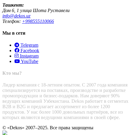
Ташкент:
Дом 6, 1 улица Шота Руставели
info@dekos.uz
Телефон:
+998555110066
Мы в сети
Telegram
Facebook
Instagram
YouTube
Кто мы?
Лидер компания с 18-летним опытом. С 2007 года компания
специализируется на поставках, производстве и разработке
промопродукции и бизнес-подарков. Нам доверяют 90%
ведущих компаний Узбекистана. Dekos работает в сегментах
B2B и B2G и предлагает ассортимент из более 1200
продуктов. У нас более 1000 довольных партнёров, все из
которых являются ведущими компаниями в своей сфере.
© «Dekos» 2007–2025. Все права защищены