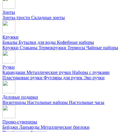
Зонты
Зонты-трости
Складные зонты
Кружки
Бокалы
Бутылки для воды
Кофейные наборы
Кружки
Стаканы
Термокружки
Термосы
Чайные наборы
Ручки
Карандаши
Металлические ручки
Наборы с ручками
Пластиковые ручки
Футляры для ручек
Эко ручки
Деловые подарки
Визитницы
Настольные наборы
Настольные часы
Промо-сувениры
Бейджи
Ланъярды
Металлические брелоки