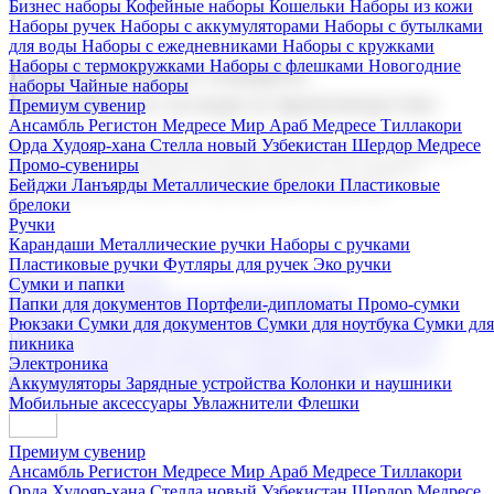
Бизнес наборы
Кофейные наборы
Кошельки
Наборы из кожи
Наборы ручек
Наборы с аккумуляторами
Наборы с бутылками
для воды
Наборы с ежедневниками
Наборы с кружками
Наборы с термокружками
Наборы с флешками
Новогодние
Корпоративные подарки
наборы
Чайные наборы
Поставка со склада и производство
Премиум сувенир
Ансамбль Регистон
Медресе Мир Араб
Медресе Тиллакори
Орда Худояр-хана
Стелла новый Узбекистан
Шердор Медресе
Мы предлагаем широкий выбор корпоративных подарков и
Промо-сувениры
сувениров с логотипом. В нашем каталоге вы найдете
Бейджи
Ланъярды
Металлические брелоки
Пластиковые
продукцию для бизнеса, мероприятия и клиентов.
брелоки
Ручки
Карандаши
Металлические ручки
Наборы с ручками
Пластиковые ручки
Футляры для ручек
Эко ручки
Подарочные наборы
Сумки и папки
Бизнес наборы
Кофейные наборы
Кошельки
Папки для документов
Портфели-дипломаты
Промо-сумки
Наборы из кожи
Наборы ручек
Наборы с аккумуляторами
Рюкзаки
Сумки для документов
Сумки для ноутбука
Сумки для
Наборы с бутылками для воды
Наборы с ежедневниками
пикника
Наборы с кружками
Наборы с термокружками
Наборы с
Электроника
флешками
Новогодние наборы
Чайные наборы
Аккумуляторы
Зарядные устройства
Колонки и наушники
Мобильные аксессуары
Увлажнители
Флешки
Премиум сувенир
Ансамбль Регистон
Медресе Мир Араб
Медресе Тиллакори
Орда Худояр-хана
Стелла новый Узбекистан
Шердор Медресе