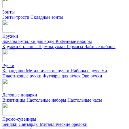
Зонты
Зонты-трости
Складные зонты
Кружки
Бокалы
Бутылки для воды
Кофейные наборы
Кружки
Стаканы
Термокружки
Термосы
Чайные наборы
Ручки
Карандаши
Металлические ручки
Наборы с ручками
Пластиковые ручки
Футляры для ручек
Эко ручки
Деловые подарки
Визитницы
Настольные наборы
Настольные часы
Промо-сувениры
Бейджи
Ланъярды
Металлические брелоки