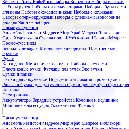
Бизнес наборы
Кофейные наборы
Кошельки
Наборы из кожи
Наборы ручек
Наборы с аккумуляторами
Наборы с бутылками
для воды
Наборы с ежедневниками
Наборы с кружками
Наборы с термокружками
Наборы с флешками
Новогодние
Корпоративные подарки
наборы
Чайные наборы
Поставка со склада и производство
Премиум сувенир
Ансамбль Регистон
Медресе Мир Араб
Медресе Тиллакори
Орда Худояр-хана
Стелла новый Узбекистан
Шердор Медресе
Мы предлагаем широкий выбор корпоративных подарков и
Промо-сувениры
сувениров с логотипом. В нашем каталоге вы найдете
Бейджи
Ланъярды
Металлические брелоки
Пластиковые
продукцию для бизнеса, мероприятия и клиентов.
брелоки
Ручки
Карандаши
Металлические ручки
Наборы с ручками
Пластиковые ручки
Футляры для ручек
Эко ручки
Подарочные наборы
Сумки и папки
Бизнес наборы
Кофейные наборы
Кошельки
Папки для документов
Портфели-дипломаты
Промо-сумки
Наборы из кожи
Наборы ручек
Наборы с аккумуляторами
Рюкзаки
Сумки для документов
Сумки для ноутбука
Сумки для
Наборы с бутылками для воды
Наборы с ежедневниками
пикника
Наборы с кружками
Наборы с термокружками
Наборы с
Электроника
флешками
Новогодние наборы
Чайные наборы
Аккумуляторы
Зарядные устройства
Колонки и наушники
Мобильные аксессуары
Увлажнители
Флешки
Премиум сувенир
Ансамбль Регистон
Медресе Мир Араб
Медресе Тиллакори
Орда Худояр-хана
Стелла новый Узбекистан
Шердор Медресе