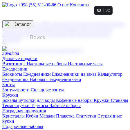
+998 (55) 511-00-66
О нас
Контакты
RU
UZ
Услуги по нанесению
3D гравировка
Каталог
UV DTF нанесение
Горячее тиснение
Заливка
смолой (Doming)
Лазерная гравировка мягкая
Лазерная
гравировка твердая
Сублимация
УФ-печать
Холодное
тиснение
☰
Контакты
О нас
Услуги по нанесению
Деловые подарки
Визитницы
Настольные наборы
Настольные часы
Ежедневник
Блокноты
Ежедневники
Ежедневники на заказ
Калькулятор
ежедневника
Наборы с ежедневниками
Зонты
Зонты-трости
Складные зонты
Кружки
Бокалы
Бутылки для воды
Кофейные наборы
Кружки
Стаканы
Термокружки
Термосы
Чайные наборы
Наградная продукция
Kристаллы
Кубки
Медали
Плакетка
Статуэтки
Стеклянные
кубки
Подарочные наборы