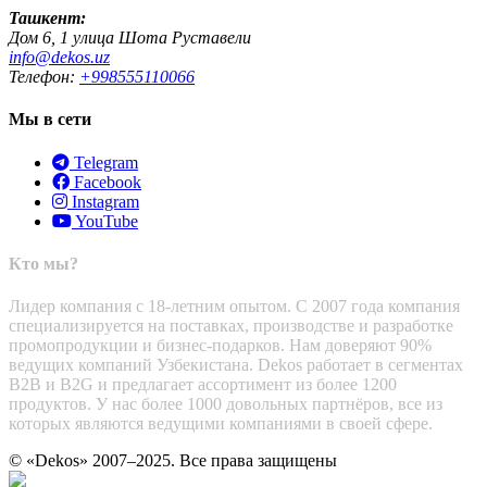
Ташкент:
Дом 6, 1 улица Шота Руставели
info@dekos.uz
Телефон:
+998555110066
Мы в сети
Telegram
Facebook
Instagram
YouTube
Кто мы?
Лидер компания с 18-летним опытом. С 2007 года компания
специализируется на поставках, производстве и разработке
промопродукции и бизнес-подарков. Нам доверяют 90%
ведущих компаний Узбекистана. Dekos работает в сегментах
B2B и B2G и предлагает ассортимент из более 1200
продуктов. У нас более 1000 довольных партнёров, все из
которых являются ведущими компаниями в своей сфере.
© «Dekos» 2007–2025. Все права защищены