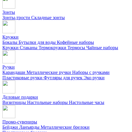
Зонты
Зонты-трости
Складные зонты
Кружки
Бокалы
Бутылки для воды
Кофейные наборы
Кружки
Стаканы
Термокружки
Термосы
Чайные наборы
Ручки
Карандаши
Металлические ручки
Наборы с ручками
Пластиковые ручки
Футляры для ручек
Эко ручки
Деловые подарки
Визитницы
Настольные наборы
Настольные часы
Промо-сувениры
Бейджи
Ланъярды
Металлические брелоки