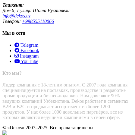
Ташкент:
Дом 6, 1 улица Шота Руставели
info@dekos.uz
Телефон:
+998555110066
Мы в сети
Telegram
Facebook
Instagram
YouTube
Кто мы?
Лидер компания с 18-летним опытом. С 2007 года компания
специализируется на поставках, производстве и разработке
промопродукции и бизнес-подарков. Нам доверяют 90%
ведущих компаний Узбекистана. Dekos работает в сегментах
B2B и B2G и предлагает ассортимент из более 1200
продуктов. У нас более 1000 довольных партнёров, все из
которых являются ведущими компаниями в своей сфере.
© «Dekos» 2007–2025. Все права защищены