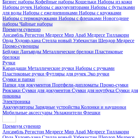
Бизнес наборы
Кофейные наборы
Кошельки
Наборы из кожи
Наборы ручек
Наборы с аккумуляторами
Наборы с бутылками
для воды
Наборы с ежедневниками
Наборы с кружками
Наборы с термокружками
Наборы с флешками
Новогодние
Корпоративные подарки
наборы
Чайные наборы
Поставка со склада и производство
Премиум сувенир
Ансамбль Регистон
Медресе Мир Араб
Медресе Тиллакори
Орда Худояр-хана
Стелла новый Узбекистан
Шердор Медресе
Мы предлагаем широкий выбор корпоративных подарков и
Промо-сувениры
сувениров с логотипом. В нашем каталоге вы найдете
Бейджи
Ланъярды
Металлические брелоки
Пластиковые
продукцию для бизнеса, мероприятия и клиентов.
брелоки
Ручки
Карандаши
Металлические ручки
Наборы с ручками
Пластиковые ручки
Футляры для ручек
Эко ручки
Подарочные наборы
Сумки и папки
Бизнес наборы
Кофейные наборы
Кошельки
Папки для документов
Портфели-дипломаты
Промо-сумки
Наборы из кожи
Наборы ручек
Наборы с аккумуляторами
Рюкзаки
Сумки для документов
Сумки для ноутбука
Сумки для
Наборы с бутылками для воды
Наборы с ежедневниками
пикника
Наборы с кружками
Наборы с термокружками
Наборы с
Электроника
флешками
Новогодние наборы
Чайные наборы
Аккумуляторы
Зарядные устройства
Колонки и наушники
Мобильные аксессуары
Увлажнители
Флешки
Премиум сувенир
Ансамбль Регистон
Медресе Мир Араб
Медресе Тиллакори
Орда Худояр-хана
Стелла новый Узбекистан
Шердор Медресе