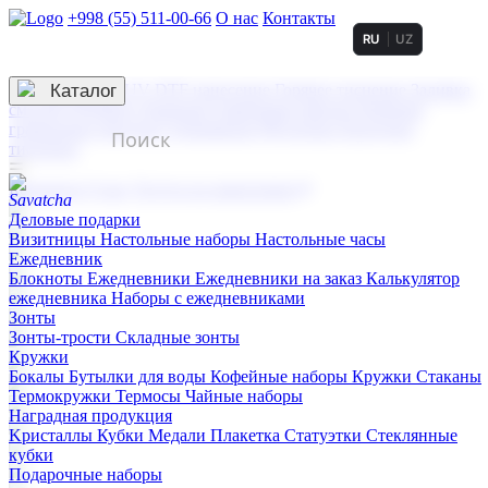
+998 (55) 511-00-66
О нас
Контакты
RU
UZ
Услуги по нанесению
3D гравировка
Каталог
UV DTF нанесение
Горячее тиснение
Заливка
смолой (Doming)
Лазерная гравировка мягкая
Лазерная
гравировка твердая
Сублимация
УФ-печать
Холодное
тиснение
☰
Контакты
О нас
Услуги по нанесению
Деловые подарки
Визитницы
Настольные наборы
Настольные часы
Ежедневник
Блокноты
Ежедневники
Ежедневники на заказ
Калькулятор
ежедневника
Наборы с ежедневниками
Зонты
Зонты-трости
Складные зонты
Кружки
Бокалы
Бутылки для воды
Кофейные наборы
Кружки
Стаканы
Термокружки
Термосы
Чайные наборы
Наградная продукция
Kристаллы
Кубки
Медали
Плакетка
Статуэтки
Стеклянные
кубки
Подарочные наборы