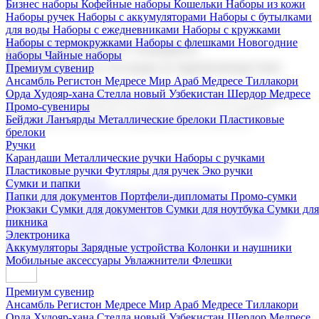
Бизнес наборы
Кофейные наборы
Кошельки
Наборы из кожи
Наборы ручек
Наборы с аккумуляторами
Наборы с бутылками
для воды
Наборы с ежедневниками
Наборы с кружками
Наборы с термокружками
Наборы с флешками
Новогодние
Корпоративные подарки
наборы
Чайные наборы
Поставка со склада и производство
Премиум сувенир
Ансамбль Регистон
Медресе Мир Араб
Медресе Тиллакори
Орда Худояр-хана
Стелла новый Узбекистан
Шердор Медресе
Мы предлагаем широкий выбор корпоративных подарков и
Промо-сувениры
сувениров с логотипом. В нашем каталоге вы найдете
Бейджи
Ланъярды
Металлические брелоки
Пластиковые
продукцию для бизнеса, мероприятия и клиентов.
брелоки
Ручки
Карандаши
Металлические ручки
Наборы с ручками
Пластиковые ручки
Футляры для ручек
Эко ручки
Подарочные наборы
Сумки и папки
Бизнес наборы
Кофейные наборы
Кошельки
Папки для документов
Портфели-дипломаты
Промо-сумки
Наборы из кожи
Наборы ручек
Наборы с аккумуляторами
Рюкзаки
Сумки для документов
Сумки для ноутбука
Сумки для
Наборы с бутылками для воды
Наборы с ежедневниками
пикника
Наборы с кружками
Наборы с термокружками
Наборы с
Электроника
флешками
Новогодние наборы
Чайные наборы
Аккумуляторы
Зарядные устройства
Колонки и наушники
Мобильные аксессуары
Увлажнители
Флешки
Премиум сувенир
Ансамбль Регистон
Медресе Мир Араб
Медресе Тиллакори
Орда Худояр-хана
Стелла новый Узбекистан
Шердор Медресе