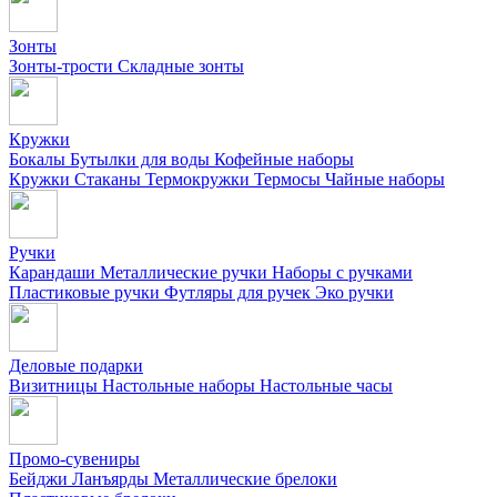
Зонты
Зонты-трости
Складные зонты
Кружки
Бокалы
Бутылки для воды
Кофейные наборы
Кружки
Стаканы
Термокружки
Термосы
Чайные наборы
Ручки
Карандаши
Металлические ручки
Наборы с ручками
Пластиковые ручки
Футляры для ручек
Эко ручки
Деловые подарки
Визитницы
Настольные наборы
Настольные часы
Промо-сувениры
Бейджи
Ланъярды
Металлические брелоки