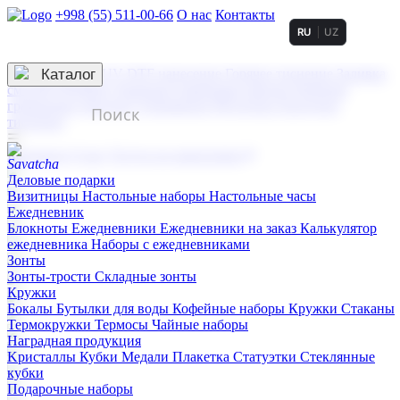
+998 (55) 511-00-66
О нас
Контакты
RU
UZ
Услуги по нанесению
3D гравировка
Каталог
UV DTF нанесение
Горячее тиснение
Заливка
смолой (Doming)
Лазерная гравировка мягкая
Лазерная
гравировка твердая
Сублимация
УФ-печать
Холодное
тиснение
☰
Контакты
О нас
Услуги по нанесению
Деловые подарки
Визитницы
Настольные наборы
Настольные часы
Ежедневник
Блокноты
Ежедневники
Ежедневники на заказ
Калькулятор
ежедневника
Наборы с ежедневниками
Зонты
Зонты-трости
Складные зонты
Кружки
Бокалы
Бутылки для воды
Кофейные наборы
Кружки
Стаканы
Термокружки
Термосы
Чайные наборы
Наградная продукция
Kристаллы
Кубки
Медали
Плакетка
Статуэтки
Стеклянные
кубки
Подарочные наборы