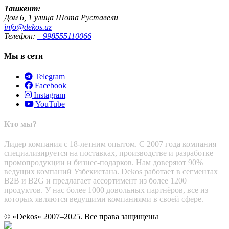
Ташкент:
Дом 6, 1 улица Шота Руставели
info@dekos.uz
Телефон:
+998555110066
Мы в сети
Telegram
Facebook
Instagram
YouTube
Кто мы?
Лидер компания с 18-летним опытом. С 2007 года компания
специализируется на поставках, производстве и разработке
промопродукции и бизнес-подарков. Нам доверяют 90%
ведущих компаний Узбекистана. Dekos работает в сегментах
B2B и B2G и предлагает ассортимент из более 1200
продуктов. У нас более 1000 довольных партнёров, все из
которых являются ведущими компаниями в своей сфере.
© «Dekos» 2007–2025. Все права защищены