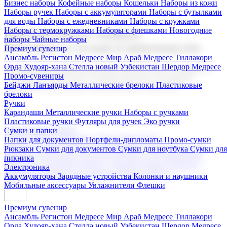
Бизнес наборы
Кофейные наборы
Кошельки
Наборы из кожи
Наборы ручек
Наборы с аккумуляторами
Наборы с бутылками
для воды
Наборы с ежедневниками
Наборы с кружками
Наборы с термокружками
Наборы с флешками
Новогодние
Корпоративные подарки
наборы
Чайные наборы
Поставка со склада и производство
Премиум сувенир
Ансамбль Регистон
Медресе Мир Араб
Медресе Тиллакори
Орда Худояр-хана
Стелла новый Узбекистан
Шердор Медресе
Мы предлагаем широкий выбор корпоративных подарков и
Промо-сувениры
сувениров с логотипом. В нашем каталоге вы найдете
Бейджи
Ланъярды
Металлические брелоки
Пластиковые
продукцию для бизнеса, мероприятия и клиентов.
брелоки
Ручки
Карандаши
Металлические ручки
Наборы с ручками
Пластиковые ручки
Футляры для ручек
Эко ручки
Подарочные наборы
Сумки и папки
Бизнес наборы
Кофейные наборы
Кошельки
Папки для документов
Портфели-дипломаты
Промо-сумки
Наборы из кожи
Наборы ручек
Наборы с аккумуляторами
Рюкзаки
Сумки для документов
Сумки для ноутбука
Сумки для
Наборы с бутылками для воды
Наборы с ежедневниками
пикника
Наборы с кружками
Наборы с термокружками
Наборы с
Электроника
флешками
Новогодние наборы
Чайные наборы
Аккумуляторы
Зарядные устройства
Колонки и наушники
Мобильные аксессуары
Увлажнители
Флешки
Премиум сувенир
Ансамбль Регистон
Медресе Мир Араб
Медресе Тиллакори
Орда Худояр-хана
Стелла новый Узбекистан
Шердор Медресе