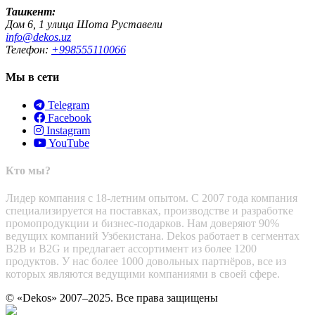
Ташкент:
Дом 6, 1 улица Шота Руставели
info@dekos.uz
Телефон:
+998555110066
Мы в сети
Telegram
Facebook
Instagram
YouTube
Кто мы?
Лидер компания с 18-летним опытом. С 2007 года компания
специализируется на поставках, производстве и разработке
промопродукции и бизнес-подарков. Нам доверяют 90%
ведущих компаний Узбекистана. Dekos работает в сегментах
B2B и B2G и предлагает ассортимент из более 1200
продуктов. У нас более 1000 довольных партнёров, все из
которых являются ведущими компаниями в своей сфере.
© «Dekos» 2007–2025. Все права защищены