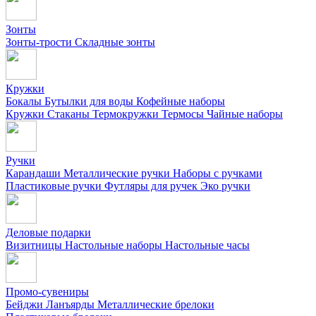
Зонты
Зонты-трости
Складные зонты
Кружки
Бокалы
Бутылки для воды
Кофейные наборы
Кружки
Стаканы
Термокружки
Термосы
Чайные наборы
Ручки
Карандаши
Металлические ручки
Наборы с ручками
Пластиковые ручки
Футляры для ручек
Эко ручки
Деловые подарки
Визитницы
Настольные наборы
Настольные часы
Промо-сувениры
Бейджи
Ланъярды
Металлические брелоки