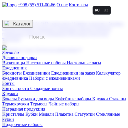
+998 (55) 511-00-66
О нас
Контакты
RU
UZ
Услуги по нанесению
3D гравировка
Каталог
UV DTF нанесение
Горячее тиснение
Заливка
смолой (Doming)
Лазерная гравировка мягкая
Лазерная
гравировка твердая
Сублимация
УФ-печать
Холодное
тиснение
☰
Контакты
О нас
Услуги по нанесению
Деловые подарки
Визитницы
Настольные наборы
Настольные часы
Ежедневник
Блокноты
Ежедневники
Ежедневники на заказ
Калькулятор
ежедневника
Наборы с ежедневниками
Зонты
Зонты-трости
Складные зонты
Кружки
Бокалы
Бутылки для воды
Кофейные наборы
Кружки
Стаканы
Термокружки
Термосы
Чайные наборы
Наградная продукция
Kристаллы
Кубки
Медали
Плакетка
Статуэтки
Стеклянные
кубки
Подарочные наборы