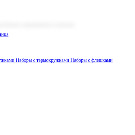
 бизнеса, мероприятия и клиентов.
ника
ружками
Наборы с термокружками
Наборы с флешками