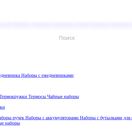
молой (Doming)
Лазерная гравировка мягкая
Лазерная гравировк
едневника
Наборы с ежедневниками
Термокружки
Термосы
Чайные наборы
бки
аборы ручек
Наборы с аккумуляторами
Наборы с бутылками для
ые наборы