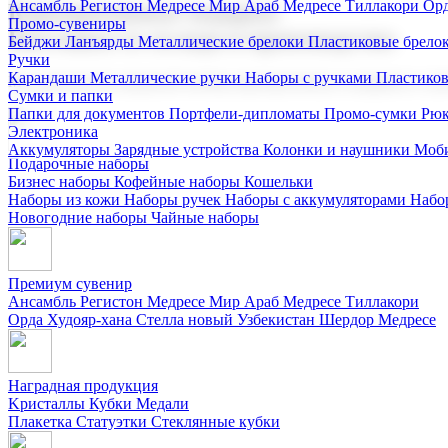
Ансамбль Регистон
Медресе Мир Араб
Медресе Тиллакори
Орд
Корпоративные подарки
Промо-сувениры
Поставка со склада и производство
Бейджи
Ланъярды
Металлические брелоки
Пластиковые брело
Ручки
Карандаши
Металлические ручки
Наборы с ручками
Пластико
Мы предлагаем широкий выбор корпоративных подарков и суве
Сумки и папки
Папки для документов
Портфели-дипломаты
Промо-сумки
Рюк
Электроника
Аккумуляторы
Зарядные устройства
Колонки и наушники
Моби
Подарочные наборы
Бизнес наборы
Кофейные наборы
Кошельки
Наборы из кожи
Наборы ручек
Наборы с аккумуляторами
Набо
Новогодние наборы
Чайные наборы
Премиум сувенир
Ансамбль Регистон
Медресе Мир Араб
Медресе Тиллакори
Орда Худояр-хана
Стелла новый Узбекистан
Шердор Медресе
Наградная продукция
Kристаллы
Кубки
Медали
Плакетка
Статуэтки
Стеклянные кубки