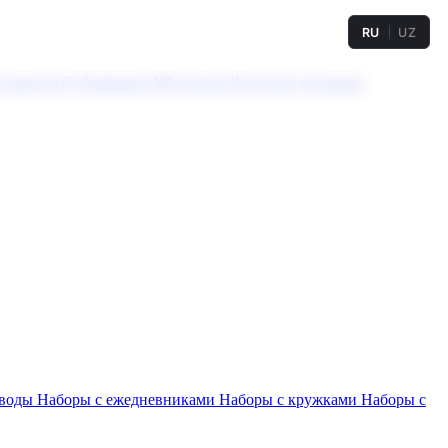
RU
UZ
а твердая
Сублимация
УФ-печать
Холодное тиснение
 воды
Наборы с ежедневниками
Наборы с кружками
Наборы с