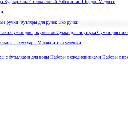
а Худояр-хана
Стелла новый Узбекистан
Шердор Медресе
ки
вые ручки
Футляры для ручек
Эко ручки
ниров с логотипом. В нашем каталоге вы найдете продукцию для
заки
Сумки для документов
Сумки для ноутбука
Сумки для пик
льные аксессуары
Увлажнители
Флешки
ры с бутылками для воды
Наборы с ежедневниками
Наборы с к