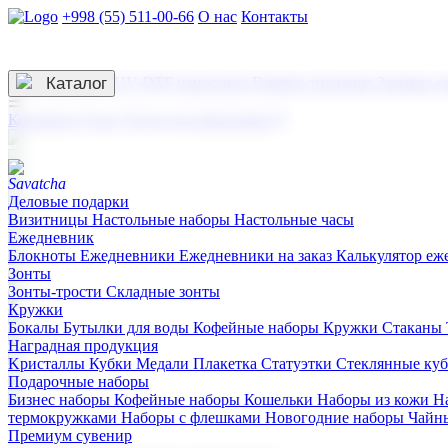
+998 (55) 511-00-66
О нас
Контакты
Услуги по нанесению
3D гравировка
Каталог
UV DTF нанесение
Горячее тиснение
Заливка с
☰
Контакты
О нас
Услуги по нанесению
Деловые подарки
Визитницы
Настольные наборы
Настольные часы
Ежедневник
Блокноты
Ежедневники
Ежедневники на заказ
Калькулятор еж
Зонты
Зонты-трости
Складные зонты
Кружки
Бокалы
Бутылки для воды
Кофейные наборы
Кружки
Стаканы
Наградная продукция
Kристаллы
Кубки
Медали
Плакетка
Статуэтки
Стеклянные ку
Подарочные наборы
Бизнес наборы
Кофейные наборы
Кошельки
Наборы из кожи
Н
термокружками
Наборы с флешками
Новогодние наборы
Чайн
Премиум сувенир