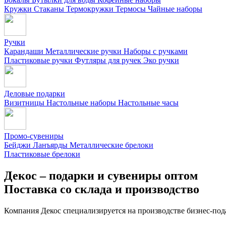
Кружки
Стаканы
Термокружки
Термосы
Чайные наборы
Ручки
Карандаши
Металлические ручки
Наборы с ручками
Пластиковые ручки
Футляры для ручек
Эко ручки
Деловые подарки
Визитницы
Настольные наборы
Настольные часы
Промо-сувениры
Бейджи
Ланъярды
Металлические брелоки
Пластиковые брелоки
Декос – подарки и сувениры оптом
Поставка со склада и производство
Компания Декос специализируется на производстве бизнес-под