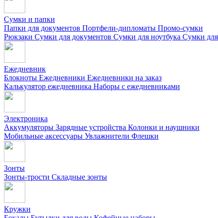
Сумки и папки
Папки для документов
Портфели-дипломаты
Промо-сумки
Рюкзаки
Сумки для документов
Сумки для ноутбука
Сумки для
Ежедневник
Блокноты
Ежедневники
Ежедневники на заказ
Калькулятор ежедневника
Наборы с ежедневниками
Электроника
Аккумуляторы
Зарядные устройства
Колонки и наушники
Мобильные аксессуары
Увлажнители
Флешки
Зонты
Зонты-трости
Складные зонты
Кружки
Бокалы
Бутылки для воды
Кофейные наборы