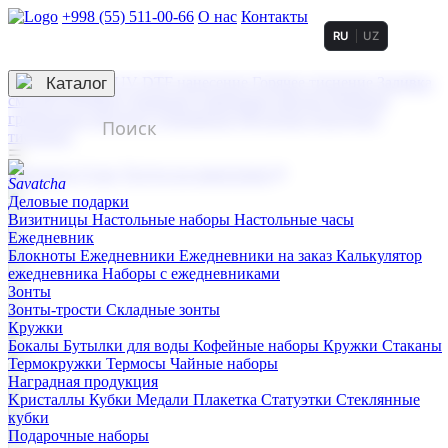
+998 (55) 511-00-66
О нас
Контакты
RU
UZ
Услуги по нанесению
3D гравировка
Каталог
UV DTF нанесение
Горячее тиснение
Заливка
смолой (Doming)
Лазерная гравировка мягкая
Лазерная
гравировка твердая
Сублимация
УФ-печать
Холодное
тиснение
☰
Контакты
О нас
Услуги по нанесению
Деловые подарки
Визитницы
Настольные наборы
Настольные часы
Ежедневник
Блокноты
Ежедневники
Ежедневники на заказ
Калькулятор
ежедневника
Наборы с ежедневниками
Зонты
Зонты-трости
Складные зонты
Кружки
Бокалы
Бутылки для воды
Кофейные наборы
Кружки
Стаканы
Термокружки
Термосы
Чайные наборы
Наградная продукция
Kристаллы
Кубки
Медали
Плакетка
Статуэтки
Стеклянные
кубки
Подарочные наборы