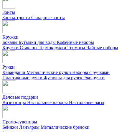
Зонты
Зонты-трости
Складные зонты
Кружки
Бокалы
Бутылки для воды
Кофейные наборы
Кружки
Стаканы
Термокружки
Термосы
Чайные наборы
Ручки
Карандаши
Металлические ручки
Наборы с ручками
Пластиковые ручки
Футляры для ручек
Эко ручки
Деловые подарки
Визитницы
Настольные наборы
Настольные часы
Промо-сувениры
Бейджи
Ланъярды
Металлические брелоки