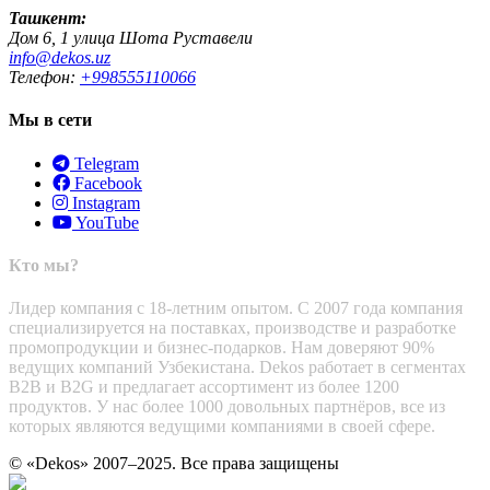
Ташкент:
Дом 6, 1 улица Шота Руставели
info@dekos.uz
Телефон:
+998555110066
Мы в сети
Telegram
Facebook
Instagram
YouTube
Кто мы?
Лидер компания с 18-летним опытом. С 2007 года компания
специализируется на поставках, производстве и разработке
промопродукции и бизнес-подарков. Нам доверяют 90%
ведущих компаний Узбекистана. Dekos работает в сегментах
B2B и B2G и предлагает ассортимент из более 1200
продуктов. У нас более 1000 довольных партнёров, все из
которых являются ведущими компаниями в своей сфере.
© «Dekos» 2007–2025. Все права защищены