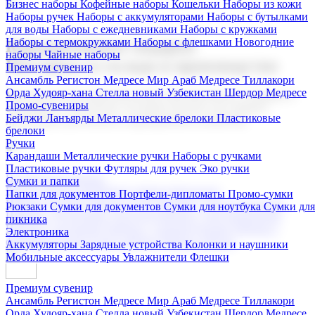
Бизнес наборы
Кофейные наборы
Кошельки
Наборы из кожи
Наборы ручек
Наборы с аккумуляторами
Наборы с бутылками
для воды
Наборы с ежедневниками
Наборы с кружками
Наборы с термокружками
Наборы с флешками
Новогодние
Корпоративные подарки
наборы
Чайные наборы
Поставка со склада и производство
Премиум сувенир
Ансамбль Регистон
Медресе Мир Араб
Медресе Тиллакори
Орда Худояр-хана
Стелла новый Узбекистан
Шердор Медресе
Мы предлагаем широкий выбор корпоративных подарков и
Промо-сувениры
сувениров с логотипом. В нашем каталоге вы найдете
Бейджи
Ланъярды
Металлические брелоки
Пластиковые
продукцию для бизнеса, мероприятия и клиентов.
брелоки
Ручки
Карандаши
Металлические ручки
Наборы с ручками
Пластиковые ручки
Футляры для ручек
Эко ручки
Подарочные наборы
Сумки и папки
Бизнес наборы
Кофейные наборы
Кошельки
Папки для документов
Портфели-дипломаты
Промо-сумки
Наборы из кожи
Наборы ручек
Наборы с аккумуляторами
Рюкзаки
Сумки для документов
Сумки для ноутбука
Сумки для
Наборы с бутылками для воды
Наборы с ежедневниками
пикника
Наборы с кружками
Наборы с термокружками
Наборы с
Электроника
флешками
Новогодние наборы
Чайные наборы
Аккумуляторы
Зарядные устройства
Колонки и наушники
Мобильные аксессуары
Увлажнители
Флешки
Премиум сувенир
Ансамбль Регистон
Медресе Мир Араб
Медресе Тиллакори
Орда Худояр-хана
Стелла новый Узбекистан
Шердор Медресе