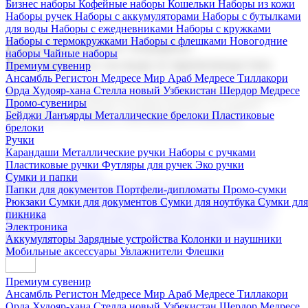
Бизнес наборы
Кофейные наборы
Кошельки
Наборы из кожи
Наборы ручек
Наборы с аккумуляторами
Наборы с бутылками
для воды
Наборы с ежедневниками
Наборы с кружками
Наборы с термокружками
Наборы с флешками
Новогодние
Корпоративные подарки
наборы
Чайные наборы
Поставка со склада и производство
Премиум сувенир
Ансамбль Регистон
Медресе Мир Араб
Медресе Тиллакори
Орда Худояр-хана
Стелла новый Узбекистан
Шердор Медресе
Мы предлагаем широкий выбор корпоративных подарков и
Промо-сувениры
сувениров с логотипом. В нашем каталоге вы найдете
Бейджи
Ланъярды
Металлические брелоки
Пластиковые
продукцию для бизнеса, мероприятия и клиентов.
брелоки
Ручки
Карандаши
Металлические ручки
Наборы с ручками
Пластиковые ручки
Футляры для ручек
Эко ручки
Подарочные наборы
Сумки и папки
Бизнес наборы
Кофейные наборы
Кошельки
Папки для документов
Портфели-дипломаты
Промо-сумки
Наборы из кожи
Наборы ручек
Наборы с аккумуляторами
Рюкзаки
Сумки для документов
Сумки для ноутбука
Сумки для
Наборы с бутылками для воды
Наборы с ежедневниками
пикника
Наборы с кружками
Наборы с термокружками
Наборы с
Электроника
флешками
Новогодние наборы
Чайные наборы
Аккумуляторы
Зарядные устройства
Колонки и наушники
Мобильные аксессуары
Увлажнители
Флешки
Премиум сувенир
Ансамбль Регистон
Медресе Мир Араб
Медресе Тиллакори
Орда Худояр-хана
Стелла новый Узбекистан
Шердор Медресе