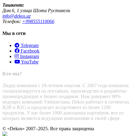
Ташкент:
Дом 6, 1 улица Шота Руставели
info@dekos.uz
Телефон:
+998555110066
Мы в сети
Telegram
Facebook
Instagram
YouTube
Кто мы?
Лидер компания с 18-летним опытом. С 2007 года компания
специализируется на поставках, производстве и разработке
промопродукции и бизнес-подарков. Нам доверяют 90%
ведущих компаний Узбекистана. Dekos работает в сегментах
B2B и B2G и предлагает ассортимент из более 1200
продуктов. У нас более 1000 довольных партнёров, все из
которых являются ведущими компаниями в своей сфере.
© «Dekos» 2007–2025. Все права защищены