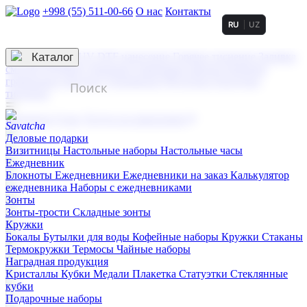
+998 (55) 511-00-66
О нас
Контакты
RU
UZ
Услуги по нанесению
3D гравировка
Каталог
UV DTF нанесение
Горячее тиснение
Заливка
смолой (Doming)
Лазерная гравировка мягкая
Лазерная
гравировка твердая
Сублимация
УФ-печать
Холодное
тиснение
☰
Контакты
О нас
Услуги по нанесению
Деловые подарки
Визитницы
Настольные наборы
Настольные часы
Ежедневник
Блокноты
Ежедневники
Ежедневники на заказ
Калькулятор
ежедневника
Наборы с ежедневниками
Зонты
Зонты-трости
Складные зонты
Кружки
Бокалы
Бутылки для воды
Кофейные наборы
Кружки
Стаканы
Термокружки
Термосы
Чайные наборы
Наградная продукция
Kристаллы
Кубки
Медали
Плакетка
Статуэтки
Стеклянные
кубки
Подарочные наборы