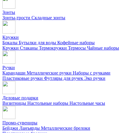
Зонты
Зонты-трости
Складные зонты
Кружки
Бокалы
Бутылки для воды
Кофейные наборы
Кружки
Стаканы
Термокружки
Термосы
Чайные наборы
Ручки
Карандаши
Металлические ручки
Наборы с ручками
Пластиковые ручки
Футляры для ручек
Эко ручки
Деловые подарки
Визитницы
Настольные наборы
Настольные часы
Промо-сувениры
Бейджи
Ланъярды
Металлические брелоки