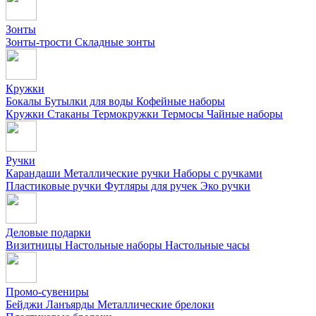
Зонты
Зонты-трости
Складные зонты
Кружки
Бокалы
Бутылки для воды
Кофейные наборы
Кружки
Стаканы
Термокружки
Термосы
Чайные наборы
Ручки
Карандаши
Металлические ручки
Наборы с ручками
Пластиковые ручки
Футляры для ручек
Эко ручки
Деловые подарки
Визитницы
Настольные наборы
Настольные часы
Промо-сувениры
Бейджи
Ланъярды
Металлические брелоки