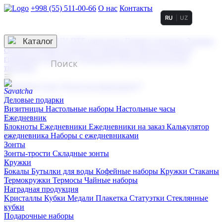
+998 (55) 511-00-66
О нас
Контакты
RU
UZ
Услуги по нанесению
3D гравировка
Каталог
UV DTF нанесение
Горячее тиснение
Заливка
смолой (Doming)
Лазерная гравировка мягкая
Лазерная
гравировка твердая
Сублимация
УФ-печать
Холодное
тиснение
☰
Контакты
О нас
Услуги по нанесению
Деловые подарки
Визитницы
Настольные наборы
Настольные часы
Ежедневник
Блокноты
Ежедневники
Ежедневники на заказ
Калькулятор
ежедневника
Наборы с ежедневниками
Зонты
Зонты-трости
Складные зонты
Кружки
Бокалы
Бутылки для воды
Кофейные наборы
Кружки
Стаканы
Термокружки
Термосы
Чайные наборы
Наградная продукция
Kристаллы
Кубки
Медали
Плакетка
Статуэтки
Стеклянные
кубки
Подарочные наборы