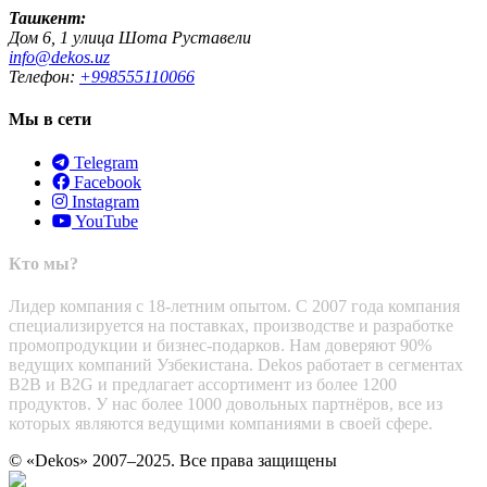
Ташкент:
Дом 6, 1 улица Шота Руставели
info@dekos.uz
Телефон:
+998555110066
Мы в сети
Telegram
Facebook
Instagram
YouTube
Кто мы?
Лидер компания с 18-летним опытом. С 2007 года компания
специализируется на поставках, производстве и разработке
промопродукции и бизнес-подарков. Нам доверяют 90%
ведущих компаний Узбекистана. Dekos работает в сегментах
B2B и B2G и предлагает ассортимент из более 1200
продуктов. У нас более 1000 довольных партнёров, все из
которых являются ведущими компаниями в своей сфере.
© «Dekos» 2007–2025. Все права защищены