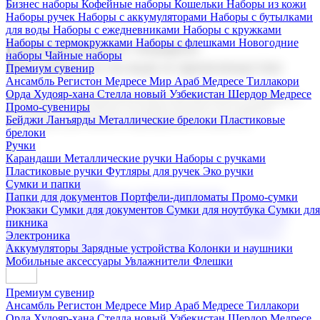
Бизнес наборы
Кофейные наборы
Кошельки
Наборы из кожи
Наборы ручек
Наборы с аккумуляторами
Наборы с бутылками
для воды
Наборы с ежедневниками
Наборы с кружками
Наборы с термокружками
Наборы с флешками
Новогодние
Корпоративные подарки
наборы
Чайные наборы
Поставка со склада и производство
Премиум сувенир
Ансамбль Регистон
Медресе Мир Араб
Медресе Тиллакори
Орда Худояр-хана
Стелла новый Узбекистан
Шердор Медресе
Мы предлагаем широкий выбор корпоративных подарков и
Промо-сувениры
сувениров с логотипом. В нашем каталоге вы найдете
Бейджи
Ланъярды
Металлические брелоки
Пластиковые
продукцию для бизнеса, мероприятия и клиентов.
брелоки
Ручки
Карандаши
Металлические ручки
Наборы с ручками
Пластиковые ручки
Футляры для ручек
Эко ручки
Подарочные наборы
Сумки и папки
Бизнес наборы
Кофейные наборы
Кошельки
Папки для документов
Портфели-дипломаты
Промо-сумки
Наборы из кожи
Наборы ручек
Наборы с аккумуляторами
Рюкзаки
Сумки для документов
Сумки для ноутбука
Сумки для
Наборы с бутылками для воды
Наборы с ежедневниками
пикника
Наборы с кружками
Наборы с термокружками
Наборы с
Электроника
флешками
Новогодние наборы
Чайные наборы
Аккумуляторы
Зарядные устройства
Колонки и наушники
Мобильные аксессуары
Увлажнители
Флешки
Премиум сувенир
Ансамбль Регистон
Медресе Мир Араб
Медресе Тиллакори
Орда Худояр-хана
Стелла новый Узбекистан
Шердор Медресе