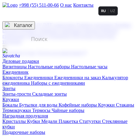
+998 (55) 511-00-66
О нас
Контакты
RU
UZ
Услуги по нанесению
3D гравировка
Каталог
UV DTF нанесение
Горячее тиснение
Заливка
смолой (Doming)
Лазерная гравировка мягкая
Лазерная
гравировка твердая
Сублимация
УФ-печать
Холодное
тиснение
☰
Контакты
О нас
Услуги по нанесению
Деловые подарки
Визитницы
Настольные наборы
Настольные часы
Ежедневник
Блокноты
Ежедневники
Ежедневники на заказ
Калькулятор
ежедневника
Наборы с ежедневниками
Зонты
Зонты-трости
Складные зонты
Кружки
Бокалы
Бутылки для воды
Кофейные наборы
Кружки
Стаканы
Термокружки
Термосы
Чайные наборы
Наградная продукция
Kристаллы
Кубки
Медали
Плакетка
Статуэтки
Стеклянные
кубки
Подарочные наборы