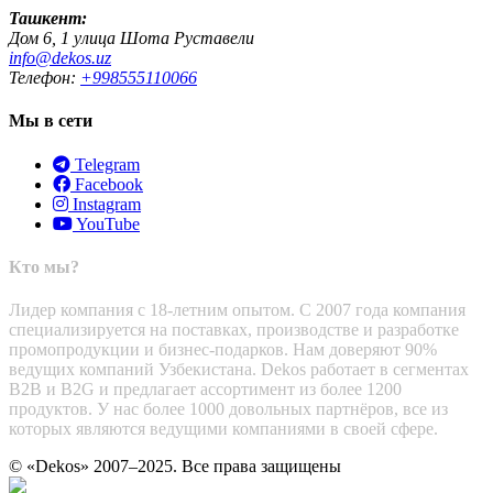
Ташкент:
Дом 6, 1 улица Шота Руставели
info@dekos.uz
Телефон:
+998555110066
Мы в сети
Telegram
Facebook
Instagram
YouTube
Кто мы?
Лидер компания с 18-летним опытом. С 2007 года компания
специализируется на поставках, производстве и разработке
промопродукции и бизнес-подарков. Нам доверяют 90%
ведущих компаний Узбекистана. Dekos работает в сегментах
B2B и B2G и предлагает ассортимент из более 1200
продуктов. У нас более 1000 довольных партнёров, все из
которых являются ведущими компаниями в своей сфере.
© «Dekos» 2007–2025. Все права защищены