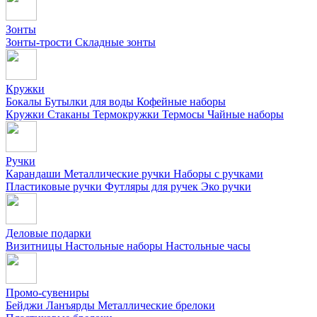
Зонты
Зонты-трости
Складные зонты
Кружки
Бокалы
Бутылки для воды
Кофейные наборы
Кружки
Стаканы
Термокружки
Термосы
Чайные наборы
Ручки
Карандаши
Металлические ручки
Наборы с ручками
Пластиковые ручки
Футляры для ручек
Эко ручки
Деловые подарки
Визитницы
Настольные наборы
Настольные часы
Промо-сувениры
Бейджи
Ланъярды
Металлические брелоки