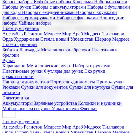
Бизнес наборы
Кофейные наборы
Кошельки
Наборы из кожи
Наборы ручек
Наборы с аккумуляторами
Наборы с бутылками
для воды
Наборы с ежедневниками
Наборы с кружками
Наборы с термокружками
Наборы с флешками
Новогодние
Корпоративные подарки
наборы
Чайные наборы
Поставка со склада и производство
Премиум сувенир
Ансамбль Регистон
Медресе Мир Араб
Медресе Тиллакори
Орда Худояр-хана
Стелла новый Узбекистан
Шердор Медресе
Мы предлагаем широкий выбор корпоративных подарков и
Промо-сувениры
сувениров с логотипом. В нашем каталоге вы найдете
Бейджи
Ланъярды
Металлические брелоки
Пластиковые
продукцию для бизнеса, мероприятия и клиентов.
брелоки
Ручки
Карандаши
Металлические ручки
Наборы с ручками
Пластиковые ручки
Футляры для ручек
Эко ручки
Подарочные наборы
Сумки и папки
Бизнес наборы
Кофейные наборы
Кошельки
Папки для документов
Портфели-дипломаты
Промо-сумки
Наборы из кожи
Наборы ручек
Наборы с аккумуляторами
Рюкзаки
Сумки для документов
Сумки для ноутбука
Сумки для
Наборы с бутылками для воды
Наборы с ежедневниками
пикника
Наборы с кружками
Наборы с термокружками
Наборы с
Электроника
флешками
Новогодние наборы
Чайные наборы
Аккумуляторы
Зарядные устройства
Колонки и наушники
Мобильные аксессуары
Увлажнители
Флешки
Премиум сувенир
Ансамбль Регистон
Медресе Мир Араб
Медресе Тиллакори
Орда Худояр-хана
Стелла новый Узбекистан
Шердор Медресе