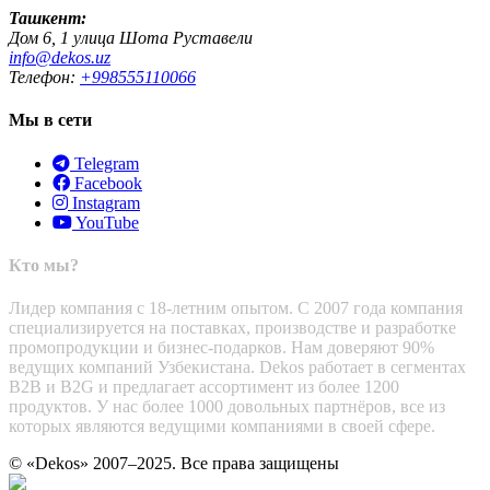
Ташкент:
Дом 6, 1 улица Шота Руставели
info@dekos.uz
Телефон:
+998555110066
Мы в сети
Telegram
Facebook
Instagram
YouTube
Кто мы?
Лидер компания с 18-летним опытом. С 2007 года компания
специализируется на поставках, производстве и разработке
промопродукции и бизнес-подарков. Нам доверяют 90%
ведущих компаний Узбекистана. Dekos работает в сегментах
B2B и B2G и предлагает ассортимент из более 1200
продуктов. У нас более 1000 довольных партнёров, все из
которых являются ведущими компаниями в своей сфере.
© «Dekos» 2007–2025. Все права защищены