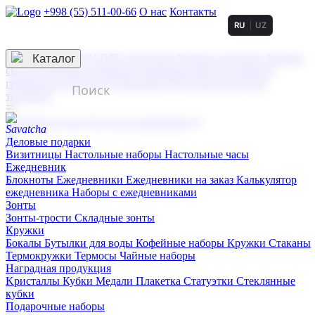
+998 (55) 511-00-66
О нас
Контакты
RU
UZ
Услуги по нанесению
3D гравировка
Каталог
UV DTF нанесение
Горячее тиснение
Заливка
смолой (Doming)
Лазерная гравировка мягкая
Лазерная
гравировка твердая
Сублимация
УФ-печать
Холодное
тиснение
☰
Контакты
О нас
Услуги по нанесению
Деловые подарки
Визитницы
Настольные наборы
Настольные часы
Ежедневник
Блокноты
Ежедневники
Ежедневники на заказ
Калькулятор
ежедневника
Наборы с ежедневниками
Зонты
Зонты-трости
Складные зонты
Кружки
Бокалы
Бутылки для воды
Кофейные наборы
Кружки
Стаканы
Термокружки
Термосы
Чайные наборы
Наградная продукция
Kристаллы
Кубки
Медали
Плакетка
Статуэтки
Стеклянные
кубки
Подарочные наборы