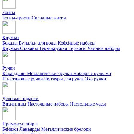
Зонты
Зонты-трости
Складные зонты
Кружки
Бокалы
Бутылки для воды
Кофейные наборы
Кружки
Стаканы
Термокружки
Термосы
Чайные наборы
Ручки
Карандаши
Металлические ручки
Наборы с ручками
Пластиковые ручки
Футляры для ручек
Эко ручки
Деловые подарки
Визитницы
Настольные наборы
Настольные часы
Промо-сувениры
Бейджи
Ланъярды
Металлические брелоки