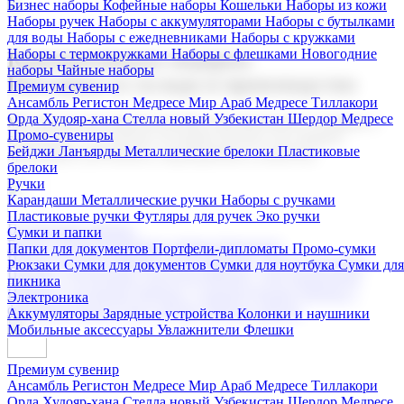
Бизнес наборы
Кофейные наборы
Кошельки
Наборы из кожи
Наборы ручек
Наборы с аккумуляторами
Наборы с бутылками
для воды
Наборы с ежедневниками
Наборы с кружками
Наборы с термокружками
Наборы с флешками
Новогодние
Корпоративные подарки
наборы
Чайные наборы
Поставка со склада и производство
Премиум сувенир
Ансамбль Регистон
Медресе Мир Араб
Медресе Тиллакори
Орда Худояр-хана
Стелла новый Узбекистан
Шердор Медресе
Мы предлагаем широкий выбор корпоративных подарков и
Промо-сувениры
сувениров с логотипом. В нашем каталоге вы найдете
Бейджи
Ланъярды
Металлические брелоки
Пластиковые
продукцию для бизнеса, мероприятия и клиентов.
брелоки
Ручки
Карандаши
Металлические ручки
Наборы с ручками
Пластиковые ручки
Футляры для ручек
Эко ручки
Подарочные наборы
Сумки и папки
Бизнес наборы
Кофейные наборы
Кошельки
Папки для документов
Портфели-дипломаты
Промо-сумки
Наборы из кожи
Наборы ручек
Наборы с аккумуляторами
Рюкзаки
Сумки для документов
Сумки для ноутбука
Сумки для
Наборы с бутылками для воды
Наборы с ежедневниками
пикника
Наборы с кружками
Наборы с термокружками
Наборы с
Электроника
флешками
Новогодние наборы
Чайные наборы
Аккумуляторы
Зарядные устройства
Колонки и наушники
Мобильные аксессуары
Увлажнители
Флешки
Премиум сувенир
Ансамбль Регистон
Медресе Мир Араб
Медресе Тиллакори
Орда Худояр-хана
Стелла новый Узбекистан
Шердор Медресе