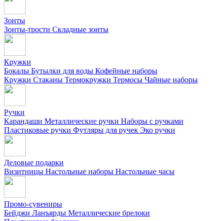
Зонты
Зонты-трости
Складные зонты
Кружки
Бокалы
Бутылки для воды
Кофейные наборы
Кружки
Стаканы
Термокружки
Термосы
Чайные наборы
Ручки
Карандаши
Металлические ручки
Наборы с ручками
Пластиковые ручки
Футляры для ручек
Эко ручки
Деловые подарки
Визитницы
Настольные наборы
Настольные часы
Промо-сувениры
Бейджи
Ланъярды
Металлические брелоки