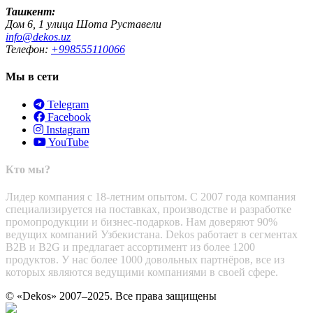
Ташкент:
Дом 6, 1 улица Шота Руставели
info@dekos.uz
Телефон:
+998555110066
Мы в сети
Telegram
Facebook
Instagram
YouTube
Кто мы?
Лидер компания с 18-летним опытом. С 2007 года компания
специализируется на поставках, производстве и разработке
промопродукции и бизнес-подарков. Нам доверяют 90%
ведущих компаний Узбекистана. Dekos работает в сегментах
B2B и B2G и предлагает ассортимент из более 1200
продуктов. У нас более 1000 довольных партнёров, все из
которых являются ведущими компаниями в своей сфере.
© «Dekos» 2007–2025. Все права защищены