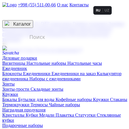
+998 (55) 511-00-66
О нас
Контакты
RU
UZ
Услуги по нанесению
3D гравировка
Каталог
UV DTF нанесение
Горячее тиснение
Заливка
смолой (Doming)
Лазерная гравировка мягкая
Лазерная
гравировка твердая
Сублимация
УФ-печать
Холодное
тиснение
☰
Контакты
О нас
Услуги по нанесению
Деловые подарки
Визитницы
Настольные наборы
Настольные часы
Ежедневник
Блокноты
Ежедневники
Ежедневники на заказ
Калькулятор
ежедневника
Наборы с ежедневниками
Зонты
Зонты-трости
Складные зонты
Кружки
Бокалы
Бутылки для воды
Кофейные наборы
Кружки
Стаканы
Термокружки
Термосы
Чайные наборы
Наградная продукция
Kристаллы
Кубки
Медали
Плакетка
Статуэтки
Стеклянные
кубки
Подарочные наборы