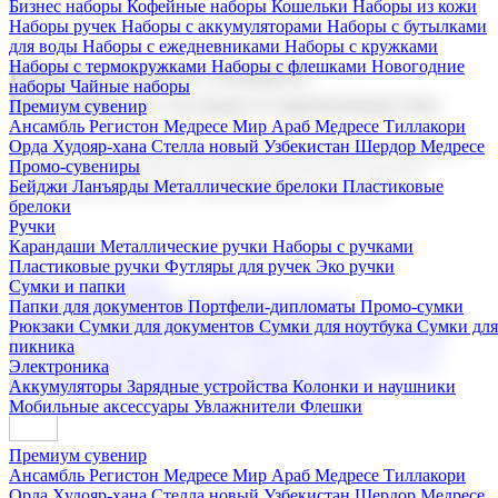
Бизнес наборы
Кофейные наборы
Кошельки
Наборы из кожи
Наборы ручек
Наборы с аккумуляторами
Наборы с бутылками
для воды
Наборы с ежедневниками
Наборы с кружками
Наборы с термокружками
Наборы с флешками
Новогодние
Корпоративные подарки
наборы
Чайные наборы
Поставка со склада и производство
Премиум сувенир
Ансамбль Регистон
Медресе Мир Араб
Медресе Тиллакори
Орда Худояр-хана
Стелла новый Узбекистан
Шердор Медресе
Мы предлагаем широкий выбор корпоративных подарков и
Промо-сувениры
сувениров с логотипом. В нашем каталоге вы найдете
Бейджи
Ланъярды
Металлические брелоки
Пластиковые
продукцию для бизнеса, мероприятия и клиентов.
брелоки
Ручки
Карандаши
Металлические ручки
Наборы с ручками
Пластиковые ручки
Футляры для ручек
Эко ручки
Подарочные наборы
Сумки и папки
Бизнес наборы
Кофейные наборы
Кошельки
Папки для документов
Портфели-дипломаты
Промо-сумки
Наборы из кожи
Наборы ручек
Наборы с аккумуляторами
Рюкзаки
Сумки для документов
Сумки для ноутбука
Сумки для
Наборы с бутылками для воды
Наборы с ежедневниками
пикника
Наборы с кружками
Наборы с термокружками
Наборы с
Электроника
флешками
Новогодние наборы
Чайные наборы
Аккумуляторы
Зарядные устройства
Колонки и наушники
Мобильные аксессуары
Увлажнители
Флешки
Премиум сувенир
Ансамбль Регистон
Медресе Мир Араб
Медресе Тиллакори
Орда Худояр-хана
Стелла новый Узбекистан
Шердор Медресе