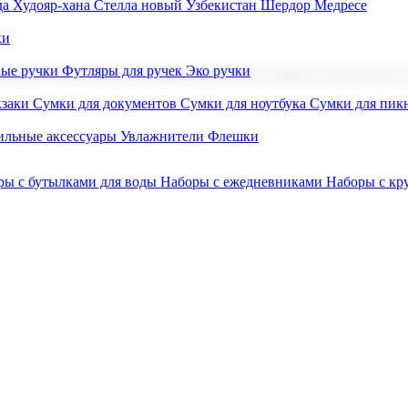
а Худояр-хана
Стелла новый Узбекистан
Шердор Медресе
ки
вые ручки
Футляры для ручек
Эко ручки
ниров с логотипом. В нашем каталоге вы найдете продукцию для
заки
Сумки для документов
Сумки для ноутбука
Сумки для пик
льные аксессуары
Увлажнители
Флешки
ры с бутылками для воды
Наборы с ежедневниками
Наборы с к