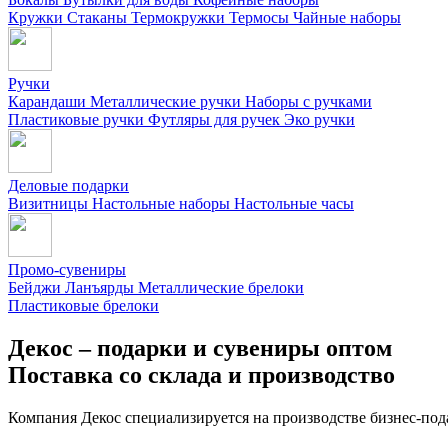
Кружки
Стаканы
Термокружки
Термосы
Чайные наборы
Ручки
Карандаши
Металлические ручки
Наборы с ручками
Пластиковые ручки
Футляры для ручек
Эко ручки
Деловые подарки
Визитницы
Настольные наборы
Настольные часы
Промо-сувениры
Бейджи
Ланъярды
Металлические брелоки
Пластиковые брелоки
Декос – подарки и сувениры оптом
Поставка со склада и производство
Компания Декос специализируется на производстве бизнес-под