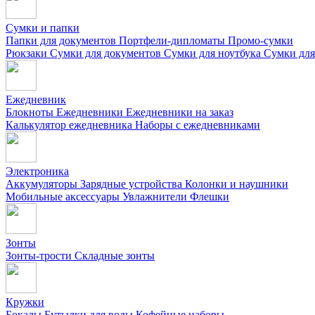
Сумки и папки
Папки для документов
Портфели-дипломаты
Промо-сумки
Рюкзаки
Сумки для документов
Сумки для ноутбука
Сумки для
Ежедневник
Блокноты
Ежедневники
Ежедневники на заказ
Калькулятор ежедневника
Наборы с ежедневниками
Электроника
Аккумуляторы
Зарядные устройства
Колонки и наушники
Мобильные аксессуары
Увлажнители
Флешки
Зонты
Зонты-трости
Складные зонты
Кружки
Бокалы
Бутылки для воды
Кофейные наборы