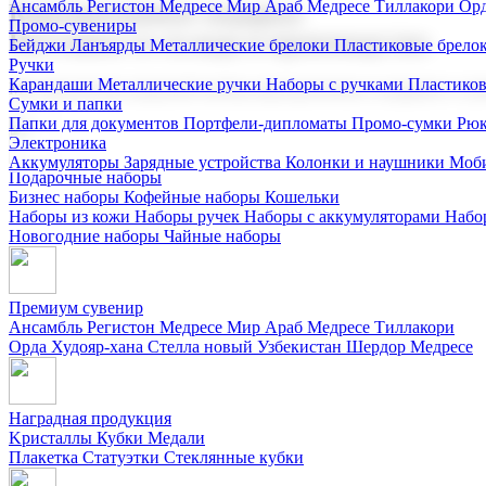
Ансамбль Регистон
Медресе Мир Араб
Медресе Тиллакори
Орд
Корпоративные подарки
Промо-сувениры
Поставка со склада и производство
Бейджи
Ланъярды
Металлические брелоки
Пластиковые брело
Ручки
Карандаши
Металлические ручки
Наборы с ручками
Пластико
Мы предлагаем широкий выбор корпоративных подарков и суве
Сумки и папки
Папки для документов
Портфели-дипломаты
Промо-сумки
Рюк
Электроника
Аккумуляторы
Зарядные устройства
Колонки и наушники
Моби
Подарочные наборы
Бизнес наборы
Кофейные наборы
Кошельки
Наборы из кожи
Наборы ручек
Наборы с аккумуляторами
Набо
Новогодние наборы
Чайные наборы
Премиум сувенир
Ансамбль Регистон
Медресе Мир Араб
Медресе Тиллакори
Орда Худояр-хана
Стелла новый Узбекистан
Шердор Медресе
Наградная продукция
Kристаллы
Кубки
Медали
Плакетка
Статуэтки
Стеклянные кубки