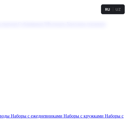
RU
UZ
а твердая
Сублимация
УФ-печать
Холодное тиснение
 воды
Наборы с ежедневниками
Наборы с кружками
Наборы с