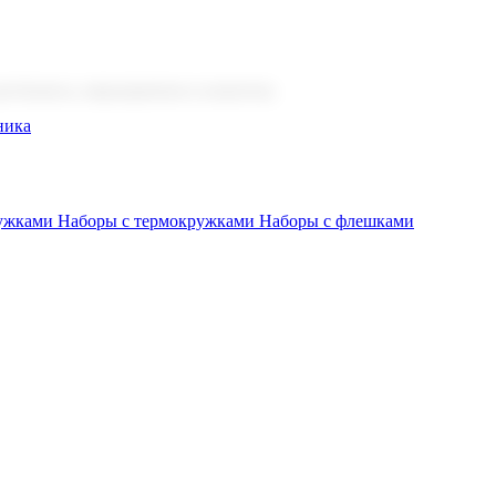
 бизнеса, мероприятия и клиентов.
ника
ружками
Наборы с термокружками
Наборы с флешками