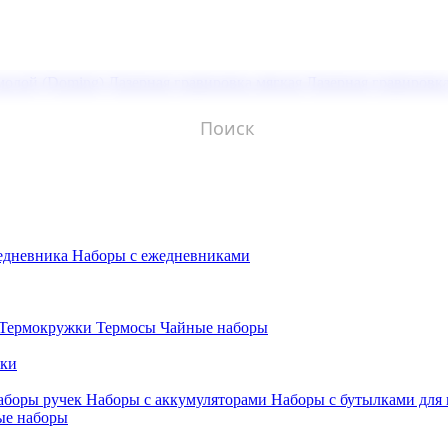
молой (Doming)
Лазерная гравировка мягкая
Лазерная гравировк
едневника
Наборы с ежедневниками
Термокружки
Термосы
Чайные наборы
бки
аборы ручек
Наборы с аккумуляторами
Наборы с бутылками для
ые наборы