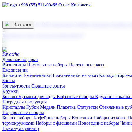
+998 (55) 511-00-66
О нас
Контакты
Услуги по нанесению
3D гравировка
Каталог
UV DTF нанесение
Горячее тиснение
Заливка с
☰
Контакты
О нас
Услуги по нанесению
Деловые подарки
Визитницы
Настольные наборы
Настольные часы
Ежедневник
Блокноты
Ежедневники
Ежедневники на заказ
Калькулятор еж
Зонты
Зонты-трости
Складные зонты
Кружки
Бокалы
Бутылки для воды
Кофейные наборы
Кружки
Стаканы
Наградная продукция
Kристаллы
Кубки
Медали
Плакетка
Статуэтки
Стеклянные ку
Подарочные наборы
Бизнес наборы
Кофейные наборы
Кошельки
Наборы из кожи
Н
термокружками
Наборы с флешками
Новогодние наборы
Чайн
Премиум сувенир