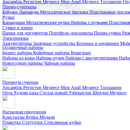
Ансамбль Регистон
Медресе Мир Араб
Медресе Тиллакори
Орд
Корпоративные подарки
Промо-сувениры
Поставка со склада и производство
Бейджи
Ланъярды
Металлические брелоки
Пластиковые брело
Ручки
Карандаши
Металлические ручки
Наборы с ручками
Пластико
Мы предлагаем широкий выбор корпоративных подарков и суве
Сумки и папки
Папки для документов
Портфели-дипломаты
Промо-сумки
Рюк
Электроника
Аккумуляторы
Зарядные устройства
Колонки и наушники
Моби
Подарочные наборы
Бизнес наборы
Кофейные наборы
Кошельки
Наборы из кожи
Наборы ручек
Наборы с аккумуляторами
Набо
Новогодние наборы
Чайные наборы
Премиум сувенир
Ансамбль Регистон
Медресе Мир Араб
Медресе Тиллакори
Орда Худояр-хана
Стелла новый Узбекистан
Шердор Медресе
Наградная продукция
Kристаллы
Кубки
Медали
Плакетка
Статуэтки
Стеклянные кубки