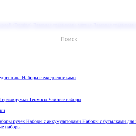
молой (Doming)
Лазерная гравировка мягкая
Лазерная гравировк
едневника
Наборы с ежедневниками
Термокружки
Термосы
Чайные наборы
бки
аборы ручек
Наборы с аккумуляторами
Наборы с бутылками для
ые наборы