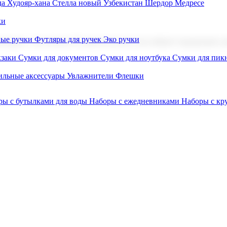
а Худояр-хана
Стелла новый Узбекистан
Шердор Медресе
ки
вые ручки
Футляры для ручек
Эко ручки
ниров с логотипом. В нашем каталоге вы найдете продукцию для
заки
Сумки для документов
Сумки для ноутбука
Сумки для пик
льные аксессуары
Увлажнители
Флешки
ры с бутылками для воды
Наборы с ежедневниками
Наборы с к