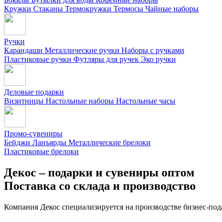
Кружки
Стаканы
Термокружки
Термосы
Чайные наборы
Ручки
Карандаши
Металлические ручки
Наборы с ручками
Пластиковые ручки
Футляры для ручек
Эко ручки
Деловые подарки
Визитницы
Настольные наборы
Настольные часы
Промо-сувениры
Бейджи
Ланъярды
Металлические брелоки
Пластиковые брелоки
Декос – подарки и сувениры оптом
Поставка со склада и производство
Компания Декос специализируется на производстве бизнес-под