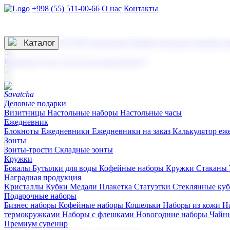
+998 (55) 511-00-66
О нас
Контакты
Услуги по нанесению
3D гравировка
Каталог
UV DTF нанесение
Горячее тиснение
Заливка с
☰
Контакты
О нас
Услуги по нанесению
Деловые подарки
Визитницы
Настольные наборы
Настольные часы
Ежедневник
Блокноты
Ежедневники
Ежедневники на заказ
Калькулятор еж
Зонты
Зонты-трости
Складные зонты
Кружки
Бокалы
Бутылки для воды
Кофейные наборы
Кружки
Стаканы
Наградная продукция
Kристаллы
Кубки
Медали
Плакетка
Статуэтки
Стеклянные ку
Подарочные наборы
Бизнес наборы
Кофейные наборы
Кошельки
Наборы из кожи
Н
термокружками
Наборы с флешками
Новогодние наборы
Чайн
Премиум сувенир