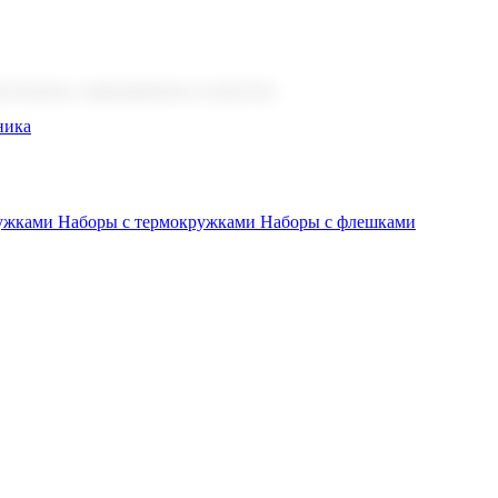
 бизнеса, мероприятия и клиентов.
ника
ружками
Наборы с термокружками
Наборы с флешками