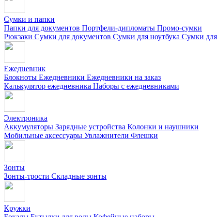
Сумки и папки
Папки для документов
Портфели-дипломаты
Промо-сумки
Рюкзаки
Сумки для документов
Сумки для ноутбука
Сумки для
Ежедневник
Блокноты
Ежедневники
Ежедневники на заказ
Калькулятор ежедневника
Наборы с ежедневниками
Электроника
Аккумуляторы
Зарядные устройства
Колонки и наушники
Мобильные аксессуары
Увлажнители
Флешки
Зонты
Зонты-трости
Складные зонты
Кружки
Бокалы
Бутылки для воды
Кофейные наборы