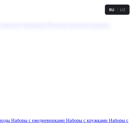
RU
UZ
а твердая
Сублимация
УФ-печать
Холодное тиснение
 воды
Наборы с ежедневниками
Наборы с кружками
Наборы с