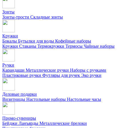
Зонты
Зонты-трости
Складные зонты
Кружки
Бокалы
Бутылки для воды
Кофейные наборы
Кружки
Стаканы
Термокружки
Термосы
Чайные наборы
Ручки
Карандаши
Металлические ручки
Наборы с ручками
Пластиковые ручки
Футляры для ручек
Эко ручки
Деловые подарки
Визитницы
Настольные наборы
Настольные часы
Промо-сувениры
Бейджи
Ланъярды
Металлические брелоки