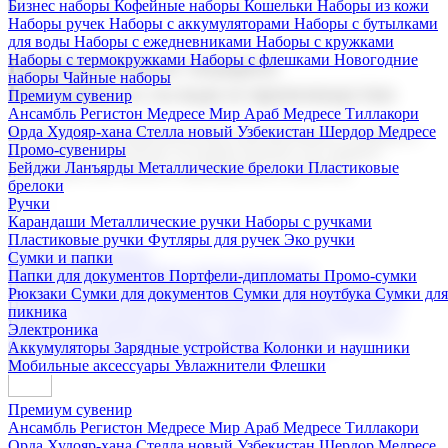
Бизнес наборы
Кофейные наборы
Кошельки
Наборы из кожи
Наборы ручек
Наборы с аккумуляторами
Наборы с бутылками
для воды
Наборы с ежедневниками
Наборы с кружками
Наборы с термокружками
Наборы с флешками
Новогодние
Корпоративные подарки
наборы
Чайные наборы
Поставка со склада и производство
Премиум сувенир
Ансамбль Регистон
Медресе Мир Араб
Медресе Тиллакори
Орда Худояр-хана
Стелла новый Узбекистан
Шердор Медресе
Мы предлагаем широкий выбор корпоративных подарков и
Промо-сувениры
сувениров с логотипом. В нашем каталоге вы найдете
Бейджи
Ланъярды
Металлические брелоки
Пластиковые
продукцию для бизнеса, мероприятия и клиентов.
брелоки
Ручки
Карандаши
Металлические ручки
Наборы с ручками
Пластиковые ручки
Футляры для ручек
Эко ручки
Подарочные наборы
Сумки и папки
Бизнес наборы
Кофейные наборы
Кошельки
Папки для документов
Портфели-дипломаты
Промо-сумки
Наборы из кожи
Наборы ручек
Наборы с аккумуляторами
Рюкзаки
Сумки для документов
Сумки для ноутбука
Сумки для
Наборы с бутылками для воды
Наборы с ежедневниками
пикника
Наборы с кружками
Наборы с термокружками
Наборы с
Электроника
флешками
Новогодние наборы
Чайные наборы
Аккумуляторы
Зарядные устройства
Колонки и наушники
Мобильные аксессуары
Увлажнители
Флешки
Премиум сувенир
Ансамбль Регистон
Медресе Мир Араб
Медресе Тиллакори
Орда Худояр-хана
Стелла новый Узбекистан
Шердор Медресе