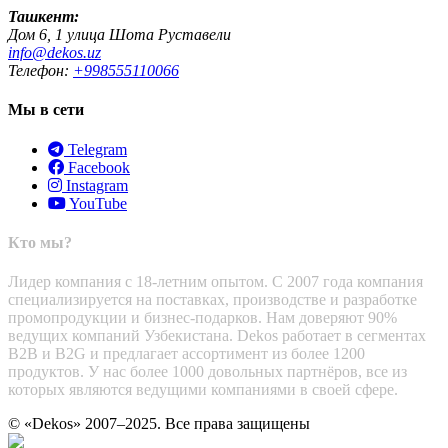
Ташкент:
Дом 6, 1 улица Шота Руставели
info@dekos.uz
Телефон:
+998555110066
Мы в сети
Telegram
Facebook
Instagram
YouTube
Кто мы?
Лидер компания с 18-летним опытом. С 2007 года компания
специализируется на поставках, производстве и разработке
промопродукции и бизнес-подарков. Нам доверяют 90%
ведущих компаний Узбекистана. Dekos работает в сегментах
B2B и B2G и предлагает ассортимент из более 1200
продуктов. У нас более 1000 довольных партнёров, все из
которых являются ведущими компаниями в своей сфере.
© «Dekos» 2007–2025. Все права защищены