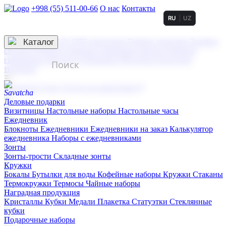
+998 (55) 511-00-66
О нас
Контакты
RU
UZ
Услуги по нанесению
3D гравировка
Каталог
UV DTF нанесение
Горячее тиснение
Заливка
смолой (Doming)
Лазерная гравировка мягкая
Лазерная
гравировка твердая
Сублимация
УФ-печать
Холодное
тиснение
☰
Контакты
О нас
Услуги по нанесению
Деловые подарки
Визитницы
Настольные наборы
Настольные часы
Ежедневник
Блокноты
Ежедневники
Ежедневники на заказ
Калькулятор
ежедневника
Наборы с ежедневниками
Зонты
Зонты-трости
Складные зонты
Кружки
Бокалы
Бутылки для воды
Кофейные наборы
Кружки
Стаканы
Термокружки
Термосы
Чайные наборы
Наградная продукция
Kристаллы
Кубки
Медали
Плакетка
Статуэтки
Стеклянные
кубки
Подарочные наборы